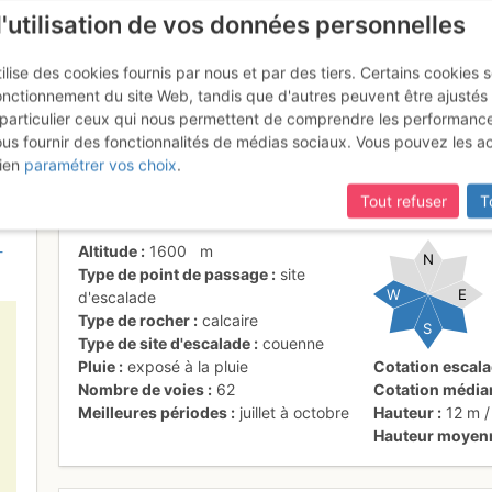
l'utilisation de vos données personnelles
ilise des cookies fournis par nous et par des tiers. Certains cookies 
onctionnement du site Web, tandis que d'autres peuvent être ajustés
particulier ceux qui nous permettent de comprendre les performanc
mise à jour du site,
si certaines pages ne sont plus accessibles, m
ous fournir des fonctionnalités de médias sociaux. Vous pouvez les a
s
ien
paramétrer vos choix
.
Tout refuser
T
-
Altitude
1600
m
N
Type de point de passage
site
W
E
d'escalade
Type de rocher
calcaire
S
Type de site d'escalade
couenne
Pluie
exposé à la pluie
Cotation escal
Nombre de voies
62
Cotation média
Meilleures périodes
juillet à octobre
Hauteur
12 m
/
Hauteur moyen