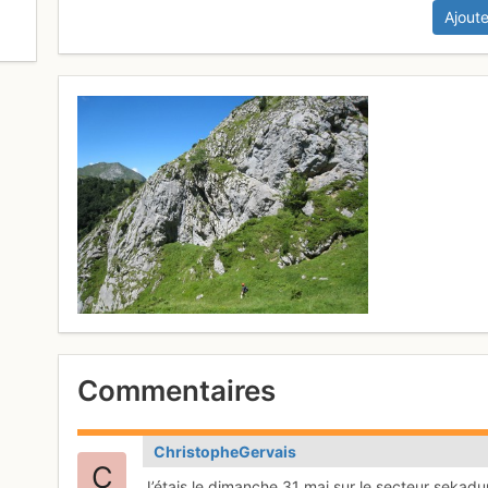
Ajoute
0
Commentaires
ChristopheGervais
J’étais le dimanche 31 mai sur le secteur sekadu