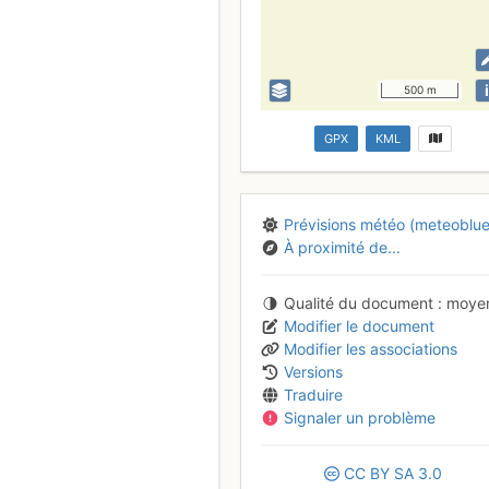
i
500 m
GPX
KML
Prévisions météo (meteoblue
À proximité de...
Qualité du document
moye
Modifier le document
Modifier les associations
Versions
Traduire
Signaler un problème
CC
BY
SA
3.0