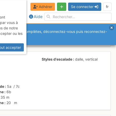
Adhérer
Se connecter
fr
Aide
sont
 par vous à
es de notre
anquantes ou incomplètes, déconnectez-vous puis reconnectez-
ccepter ou les
out accepter
Styles d'escalade
dalle
,
vertical
ade
5a
/
7c
ne
6b
35 m
ne
20
m