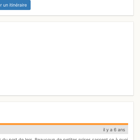
r un itinéraire
il y a 6 ans
r du port de lers. Beaucoup de petites prises cassent ce à quoi