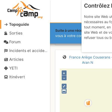
Contrôlez 
Notre site Web ut
nécessaires au f
Topoguide
tout moment, en 
Suite à une récente et importante 
site Web et de v
Sorties
Port de Ler
vous à votre compte sur le site.
refuser tous ou b
Forum
Incidents et accidents
France
Ariège
Couserans 
Articles
Aran N
YETI
+
Itinévert
–
⤢