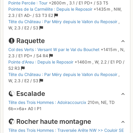
Pointe Percée : Tour
+2600 m
,
3.1
/
E1
PD+
/ S3
T5
Pointes de la Carmélite : Depuis le Reposoir
+1435 m
,
NW,
2.3
/
E1
AD-
/ S3
T3
E2
Tête du Château : Par Méry depuis le Vallon du Reposoir
,
W,
2.3
/
E2
/ S3
Raquette
Col des Verts : Versant W par le Val du Bouchet
+1415 m
,
N,
2.3
/
E1
PD+
/ S4
R4
Pointe d'Areu : Depuis le Reposoir
+1460 m
,
W,
2.2
/
E1
PD
/
S2
R3
Tête du Château : Par Méry depuis le Vallon du Reposoir
,
W,
2.3
/
E2
/ S3
Escalade
Tête des Trois Hommes : Adoiraccourcix
210 m,
NE,
TD
6b+
>6a+
A0
I
P1
Rocher haute montagne
Tête des Trois Hommes : Traversée Arête NW >> Couloir SE