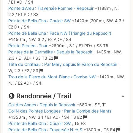
/
E1
AD-
/ S4
Pointe d'Areu : Traversée Romme - Reposoir
+1188 m
,
N,
2.2
/
E1
PD
/ S3
Pointe de Bella Cha : Couloir SW
+1420 m
(200 m),
SW,
4.3
/
E2
D+
/ S4
Pointe de Bella Cha : Face NW (Triangle du Reposoir)
+1450 m
,
NW,
3.2
/
E2
AD+
/ S4
Pointe Percée : Tour
+2600 m
,
3.1
/
E1
PD+
/ S3
T5
Pointes de la Carmélite : Depuis le Reposoir
+1435 m
,
NW,
2.3
/
E1
AD-
/ S3
T3
E2
Tête du Château : Par Méry depuis le Vallon du Reposoir
,
W,
2.3
/
E2
/ S3
Trou de la Pierre du Mont-Blanc : Combe NW
+1420 m
,
NW,
4.1
/
E2
AD+
/ S4
Randonnée / Trail
Col des Annes : Depuis le Reposoir
+680 m
,
SE,
T1
Col N des Pointes Longues : Par la Combe des Nants
+1350 m
,
NW,
3.1
/
E1
AD-
/ S4
T3
E2
Pointe de Bella Cha : Couloir SW
,
T5
E3
Pointe de Bella Cha : Traversée N → S
+1300 m
,
T5
E4