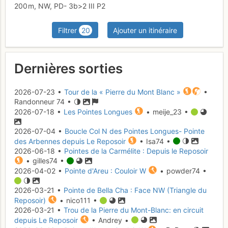
200 m,
NW,
PD-
3b
>2
III
P2
Filtrer
20
Ajouter un itinéraire
Dernières sorties
2026-07-23 •
Tour de la « Pierre du Mont Blanc »
•
Randonneur 74 •
2026-07-18 •
Les Pointes Longues
• meije_23 •
2026-07-04 •
Boucle Col N des Pointes Longues- Pointe
des Arbennes depuis Le Reposoir
• Isa74 •
2026-06-18 •
Pointes de la Carmélite : Depuis le Reposoir
• gilles74 •
2026-04-02 •
Pointe d'Areu : Couloir W
• powder74 •
2026-03-21 •
Pointe de Bella Cha : Face NW (Triangle du
Reposoir)
• nico111 •
2026-03-21 •
Trou de la Pierre du Mont-Blanc: en circuit
depuis Le Reposoir
• Andrey •