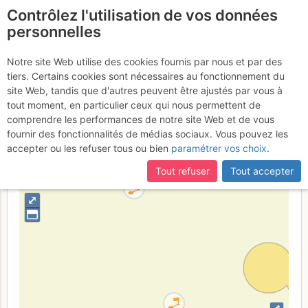
Contrôlez l'utilisation de vos données
fr
personnelles
Vallon, la Lanche (Le
Notre site Web utilise des cookies fournis par nous et par des
tiers. Certains cookies sont nécessaires au fonctionnement du
Reposoir)
site Web, tandis que d'autres peuvent être ajustés par vous à
tout moment, en particulier ceux qui nous permettent de
comprendre les performances de notre site Web et de vous
fournir des fonctionnalités de médias sociaux. Vous pouvez les
France
Haute-Savoie
Bornes - Aravis
accepter ou les refuser tous ou bien
paramétrer vos choix
.
+
Tout refuser
Tout accepter
–
⤢