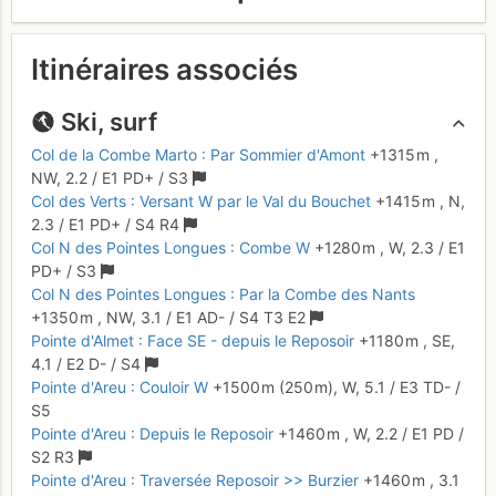
Itinéraires associés
Ski, surf
Col de la Combe Marto : Par Sommier d'Amont
+1315 m
,
NW,
2.2
/
E1
PD+
/ S3
Col des Verts : Versant W par le Val du Bouchet
+1415 m
,
N,
2.3
/
E1
PD+
/ S4
R4
Col N des Pointes Longues : Combe W
+1280 m
,
W,
2.3
/
E1
PD+
/ S3
Col N des Pointes Longues : Par la Combe des Nants
+1350 m
,
NW,
3.1
/
E1
AD-
/ S4
T3
E2
Pointe d'Almet : Face SE - depuis le Reposoir
+1180 m
,
SE,
4.1
/
E2
D-
/ S4
Pointe d'Areu : Couloir W
+1500 m
(250 m),
W,
5.1
/
E3
TD-
/
S5
Pointe d'Areu : Depuis le Reposoir
+1460 m
,
W,
2.2
/
E1
PD
/
S2
R3
Pointe d'Areu : Traversée Reposoir >> Burzier
+1460 m
,
3.1