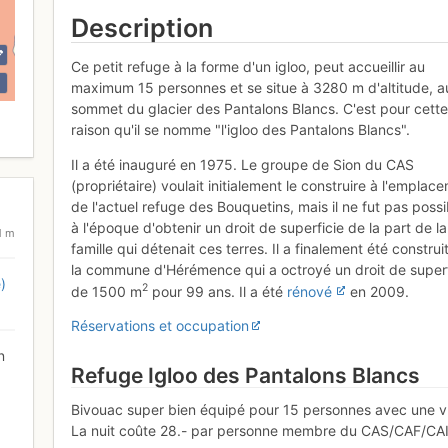
Description
Ce petit refuge à la forme d'un igloo, peut accueillir au
maximum 15 personnes et se situe à 3280 m d'altitude, a
sommet du glacier des Pantalons Blancs. C'est pour cett
raison qu'il se nomme "l'igloo des Pantalons Blancs".
Il a été inauguré en 1975. Le groupe de Sion du CAS
(propriétaire) voulait initialement le construire à l'emplac
de l'actuel refuge des Bouquetins, mais il ne fut pas possi
à l'époque d'obtenir un droit de superficie de la part de la
1 m
famille qui détenait ces terres. Il a finalement été construi
la commune d'Hérémence qui a octroyé un droit de superf
)
2
de 1500 m
pour 99 ans. Il a été
rénové
en 2009.
Réservations et occupation
n
Refuge Igloo des Pantalons Blancs
Bivouac super bien équipé pour 15 personnes avec une vu
La nuit coûte 28.- par personne membre du CAS/CAF/CAI