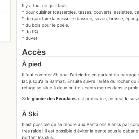
Il y a tout ce qu'il faut:
* pour cuisiner (casseroles, tasses, couverts, assiettes, 
* de quoi faire la vaisselle (bassine, savon, brosse, épong
* du bois pour le poële.
* du PQ
0
* duvet
Accès
À pied
Il faut compter
5h
pour l'atteindre en partant du barrage 
lac jusqu'à la Barmaz. Ensuite suivre l'arête du rocher du
refuge se situe à deux ou trois cents mètres dans le prol
Si le
glacier des Ecoulaies
est praticable, on peut le suiv
À Ski
Il est possible de se rendre aux Pantalons Blancs par con
très raide ! Il est possible d'éviter la pente sous la caban
portant les skis.