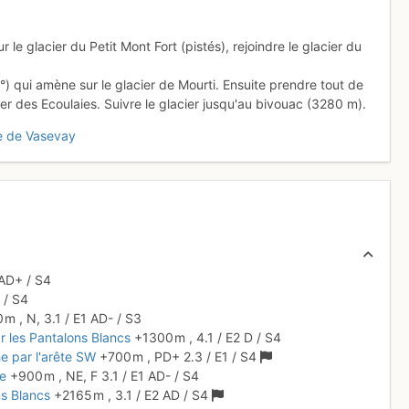
r le glacier du Petit Mont Fort (pistés), rejoindre le glacier du
°) qui amène sur le glacier de Mourti. Ensuite prendre tout de
ier des Ecoulaies. Suivre le glacier jusqu'au bivouac (3280 m).
te de Vasevay
AD+
/ S4
D
/ S4
0 m
,
N,
3.1
/
E1
AD-
/ S3
ar les Pantalons Blancs
+1300 m
,
4.1
/
E2
D
/ S4
e par l'arête SW
+700 m
,
PD+
2.3
/
E1
/ S4
ce
+900 m
,
NE,
F
3.1
/
E1
AD-
/ S4
ns Blancs
+2165 m
,
3.1
/
E2
AD
/ S4