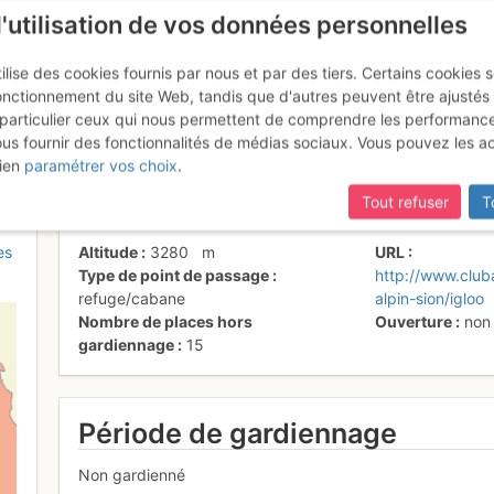
l'utilisation de vos données personnelles
ilise des cookies fournis par nous et par des tiers. Certains cookies 
onctionnement du site Web, tandis que d'autres peuvent être ajustés
particulier ceux qui nous permettent de comprendre les performanc
ous fournir des fonctionnalités de médias sociaux. Vous pouvez les a
o des Pantalons Blancs
ien
paramétrer vos choix
.
Tout refuser
T
es
Altitude
3280
m
URL
Type de point de passage
http://www.club
refuge/cabane
alpin-sion/igloo
Nombre de places hors
Ouverture
non
gardiennage
15
Période de gardiennage
Non gardienné