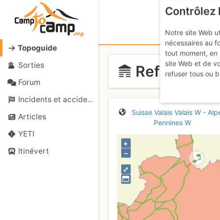
Contrôlez 
Notre site Web ut
nécessaires au f
Topoguide
tout moment, en 
site Web et de v
Sorties
Refuge Iglo
refuser tous ou b
Forum
Incidents et accidents
Suisse
Valais
Valais W - Alp
Articles
Pennines W
YETI
+
Itinévert
–
⤢