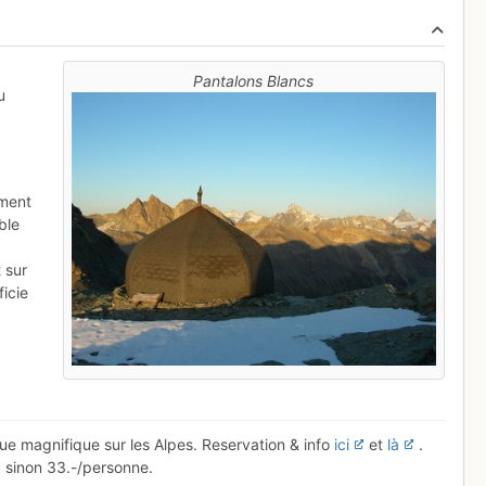
Pantalons Blancs
u
e
ement
ble
t sur
icie
e magnifique sur les Alpes. Reservation & info
ici
et
là
.
 sinon 33.-/personne.