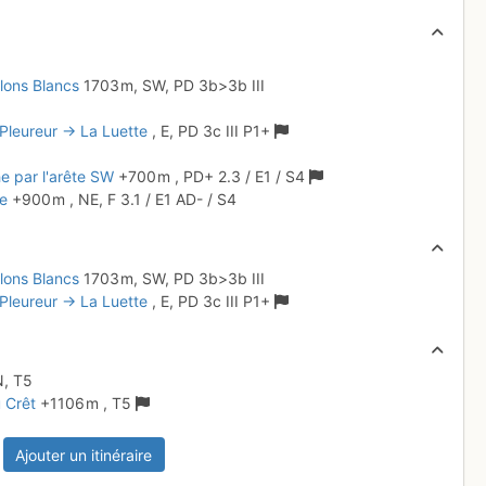
alons Blancs
1703 m,
SW,
PD
3b
>3b
III
Pleureur → La Luette
,
E,
PD
3c
III
P1+
e par l'arête SW
+700 m
,
PD+
2.3
/
E1
/ S4
ce
+900 m
,
NE,
F
3.1
/
E1
AD-
/ S4
alons Blancs
1703 m,
SW,
PD
3b
>3b
III
Pleureur → La Luette
,
E,
PD
3c
III
P1+
N,
T5
u Crêt
+1106 m
,
T5
Ajouter un itinéraire