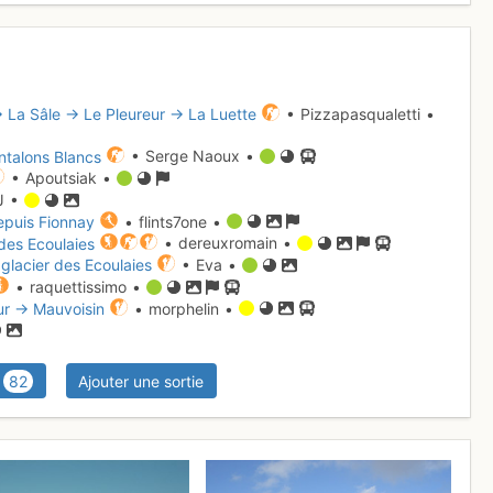
→ La Sâle → Le Pleureur → La Luette
• Pizzapasqualetti •
antalons Blancs
• Serge Naoux •
• Apoutsiak •
J •
epuis Fionnay
• flints7one •
 des Ecoulaies
• dereuxromain •
 glacier des Ecoulaies
• Eva •
• raquettissimo •
ur → Mauvoisin
• morphelin •
82
Ajouter une sortie