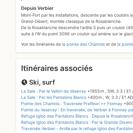
Depuis Verbier
Mont-Fort par les installations, descente par les couloirs su
Grand-Désert, montée classique de la Rosablanche.
De la Rosablanche descendre l'arête S puis un couloir (40
suite à l'W du point 3096 un couloir qui amène sur le glac
Voir les itinéraires de
la pointe des Chamois
et de
la poin
Itinéraires associés
Ski, surf
La Sale : Par le Vallon de Vasevay
+1955 m
,
SW,
3.3
/
E1
La Sale : Par les Pantalons Blancs
+400 m
,
W,
3.3
/
E1
A
Pointe des Chamois : Traversée Prafleuri >> Fionnay
+90
Pointe du Vasevay : En traversée, de Verbier à Fionnay p
Refuge Igloo des Pantalons Blancs : Depuis la Rosablanch
Refuge Igloo des Pantalons Blancs : Par la Grande Dixen
Traversée Verbier - Arolla par le refuge Igloo des Pantalo