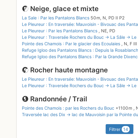
Neige, glace et mixte
La Sale : Par les Pantalons Blancs
50 m,
N,
PD
II
P2
Le Pleureur : En traversée: Mauvoisin - Bivouac des Pant
Le Pleureur : Par les Pantalons Blancs
,
NE,
PD
Le Pleureur : Traversée Rochers du Bouc → La Sâle → Le 
Pointe des Chamois : Par le glacier des Ecoulaies
,
N,
F
III
Refuge Igloo des Pantalons Blancs : Depuis la Rosablanch
Refuge Igloo des Pantalons Blancs : Par la Grande Dixen
Rocher haute montagne
Le Pleureur : En traversée: Mauvoisin - Bivouac des Pant
Le Pleureur : Traversée Rochers du Bouc → La Sâle → Le 
Randonnée / Trail
Pointe des Chamois : par les Rochers du Bouc
+1100 m
,
Traversée lac des Dix → lac de Mauvoisin par la Pointe d
Filtrer
14