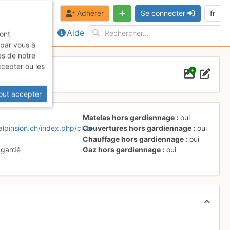
Adhérer
Se connecter
fr
Aide
sont
 par vous à
es de notre
ccepter ou les
out accepter
Matelas hors gardiennage
oui
alpinsion.ch/index.php/club-
Couvertures hors gardiennage
oui
Chauffage hors gardiennage
oui
 gardé
Gaz hors gardiennage
oui