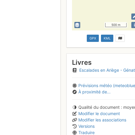
i
500 m
GPX
KML
Livres
Escalades en Ariège - Génat, Sibada, Baychon.
Prévisions météo (meteoblue
À proximité de...
Qualité du document
moye
Modifier le document
Modifier les associations
Versions
Traduire