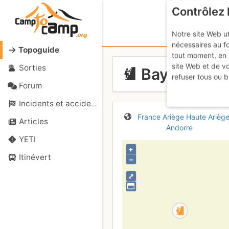
Contrôlez 
Notre site Web ut
nécessaires au f
Topoguide
tout moment, en 
site Web et de v
Sorties
Baychon
refuser tous ou b
Forum
Incidents et accidents
France
Ariège
Haute Ariège
Articles
Andorre
YETI
+
Itinévert
–
⤢