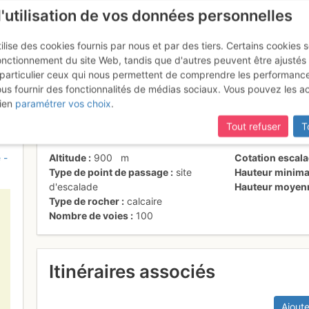
l'utilisation de vos données personnelles
ilise des cookies fournis par nous et par des tiers. Certains cookies 
onctionnement du site Web, tandis que d'autres peuvent être ajustés
particulier ceux qui nous permettent de comprendre les performanc
ous fournir des fonctionnalités de médias sociaux. Vous pouvez les a
ien
paramétrer vos choix
.
Tout refuser
T
 -
Altitude
900
m
Cotation escal
Type de point de passage
site
Hauteur minima
d'escalade
Hauteur moyen
Type de rocher
calcaire
Nombre de voies
100
Itinéraires associés
Ajoute