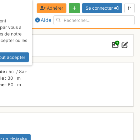
Adhérer
Se connecter
fr
Aide
sont
 par vous à
es de notre
ccepter ou les
out accepter
ade
5c
/
8a+
le
30
m
ne
60
m
r un itinéraire