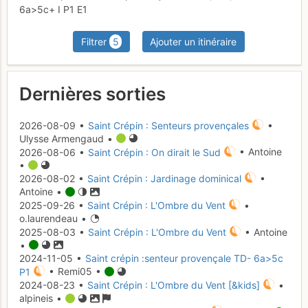
6a
>5c+
I
P1
E1
Filtrer
5
Ajouter un itinéraire
Dernières sorties
2026-08-09 •
Saint Crépin : Senteurs provençales
•
Ulysse Armengaud •
2026-08-06 •
Saint Crépin : On dirait le Sud
• Antoine
•
2026-08-02 •
Saint Crépin : Jardinage dominical
•
Antoine •
2025-09-26 •
Saint Crépin : L'Ombre du Vent
•
o.laurendeau •
2025-08-03 •
Saint Crépin : L'Ombre du Vent
• Antoine
•
2024-11-05 •
Saint crépin :senteur provençale TD- 6a>5c
P1
• Remi05 •
2024-08-23 •
Saint Crépin : L'Ombre du Vent [&kids]
•
alpineis •