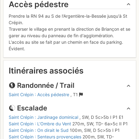
Accès pédestre
Prendre la RN 94 au S de l'Argentière-la-Bessée jusqu'à St
Crépin.
Traverser le village en prenant la direction de Briançon et se
garer au niveau du panneau de fin d'agglomération.
L'accès au site se fait par un chemin en face du parking.
Évident.
Itinéraires associés
Randonnée / Trail
Saint Crépin : Accès pédestre
,
T1
Escalade
Saint Crépin : Jardinage dominical
,
SW,
D
5c
>5b
I
P1
E1
Saint Crépin : L'Ombre du Vent
270 m,
SW,
TD-
6a
>5c
II
P1
Saint Crépin : On dirait le Sud
100 m,
SW,
D
5c
>5b
I
P1
Saint Crépin : Senteurs provençales
200 m,
SW,
TD-