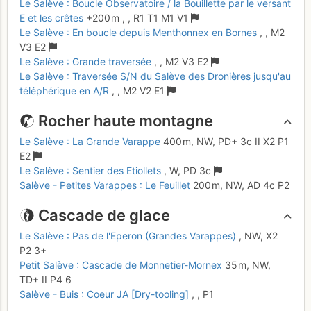
Le Salève : Boucle Observatoire / la Bouillette par le versant
E et les crêtes
+200 m
,
,
R1
T1
M1
V1
Le Salève : En boucle depuis Menthonnex en Bornes
,
,
M2
V3
E2
Le Salève : Grande traversée
,
,
M2
V3
E2
Le Salève : Traversée S/N du Salève des Dronières jusqu'au
téléphérique en A/R
,
,
M2
V2
E1
Rocher haute montagne
Le Salève : La Grande Varappe
400 m,
NW,
PD+
3c
II
X2
P1
E2
Le Salève : Sentier des Etiollets
,
W,
PD
3c
Salève - Petites Varappes : Le Feuillet
200 m,
NW,
AD
4c
P2
Cascade de glace
Le Salève : Pas de l'Eperon (Grandes Varappes)
,
NW,
X2
P2
3+
Petit Salève : Cascade de Monnetier-Mornex
35 m,
NW,
TD+
II
P4
6
Salève - Buis : Coeur JA [Dry-tooling]
,
,
P1