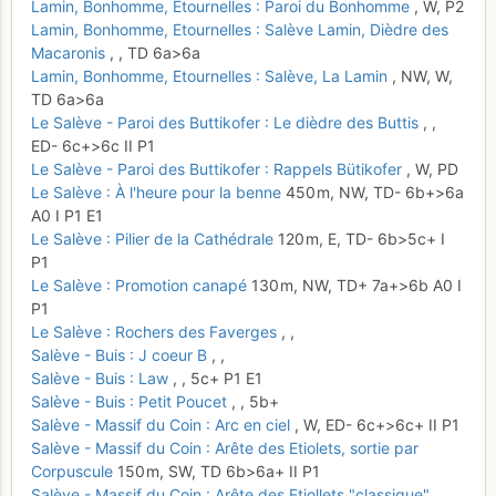
Lamin, Bonhomme, Etournelles : Paroi du Bonhomme
,
W,
P2
Lamin, Bonhomme, Etournelles : Salève Lamin, Dièdre des
Macaronis
,
,
TD
6a
>6a
Lamin, Bonhomme, Etournelles : Salève, La Lamin
,
NW, W,
TD
6a
>6a
Le Salève - Paroi des Buttikofer : Le dièdre des Buttis
,
,
ED-
6c+
>6c
II
P1
Le Salève - Paroi des Buttikofer : Rappels Bütikofer
,
W,
PD
Le Salève : À l'heure pour la benne
450 m,
NW,
TD-
6b+
>6a
A0
I
P1
E1
Le Salève : Pilier de la Cathédrale
120 m,
E,
TD-
6b
>5c+
I
P1
Le Salève : Promotion canapé
130 m,
NW,
TD+
7a+
>6b
A0
I
P1
Le Salève : Rochers des Faverges
,
,
Salève - Buis : J coeur B
,
,
Salève - Buis : Law
,
,
5c+
P1
E1
Salève - Buis : Petit Poucet
,
,
5b+
Salève - Massif du Coin : Arc en ciel
,
W,
ED-
6c+
>6c+
II
P1
Salève - Massif du Coin : Arête des Etiolets, sortie par
Corpuscule
150 m,
SW,
TD
6b
>6a+
II
P1
Salève - Massif du Coin : Arête des Etiollets "classique"
,