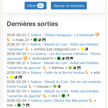
Filtrer
86
Ajouter un itinéraire
Dernières sorties
2026-08-02 •
Salève - Petites Varappes : La Nationale
• meije_23 •
2026-07-31 •
Salève - Massif du Coin : Arête des Etiollets
"classique"
• antoine.ball.ch@gmail.com •
2026-06-24 •
Le Salève : Les Bûcherons inférieurs - Pitons
Veyrassat
• randorama74 •
2026-06-21 •
Salève - Massif du Coin : Arête des Etiollets
"variantes de gauche"
• Mathieu •
2026-06-20 •
Salève - Faille de la Roche fendue
• edb
•
2026-05-29 •
Salève - Massif du Coin : Arc en ciel variante
Petite Fumée
• Déodat •
2026-05-24 •
Salève - Massif du Coin : Arête des Etiollets
"variantes de gauche"
• exe •
2026-04-04 •
Salève Lamin, Dièdre des Macaronis
•
edb •