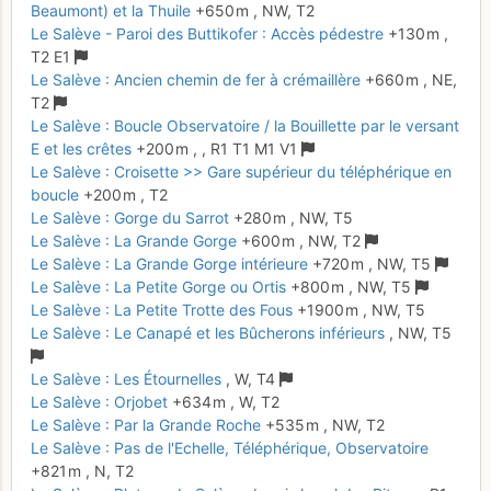
Beaumont) et la Thuile
+650 m
,
NW,
T2
Le Salève - Paroi des Buttikofer : Accès pédestre
+130 m
,
T2
E1
Le Salève : Ancien chemin de fer à crémaillère
+660 m
,
NE,
T2
Le Salève : Boucle Observatoire / la Bouillette par le versant
E et les crêtes
+200 m
,
,
R1
T1
M1
V1
Le Salève : Croisette >> Gare supérieur du téléphérique en
boucle
+200 m
,
T2
Le Salève : Gorge du Sarrot
+280 m
,
NW,
T5
Le Salève : La Grande Gorge
+600 m
,
NW,
T2
Le Salève : La Grande Gorge intérieure
+720 m
,
NW,
T5
Le Salève : La Petite Gorge ou Ortis
+800 m
,
NW,
T5
Le Salève : La Petite Trotte des Fous
+1900 m
,
NW,
T5
Le Salève : Le Canapé et les Bûcherons inférieurs
,
NW,
T5
Le Salève : Les Étournelles
,
W,
T4
Le Salève : Orjobet
+634 m
,
W,
T2
Le Salève : Par la Grande Roche
+535 m
,
NW,
T2
Le Salève : Pas de l'Echelle, Téléphérique, Observatoire
+821 m
,
N,
T2