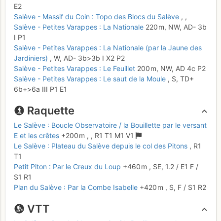
E2
Salève - Massif du Coin : Topo des Blocs du Salève
,
,
Salève - Petites Varappes : La Nationale
220 m,
NW,
AD-
3b
I
P1
Salève - Petites Varappes : La Nationale (par la Jaune des
Jardiniers)
,
W,
AD-
3b
>3b
I
X2
P2
Salève - Petites Varappes : Le Feuillet
200 m,
NW,
AD
4c
P2
Salève - Petites Varappes : Le saut de la Moule
,
S,
TD+
6b+
>6a
III
P1
E1
Raquette
Le Salève : Boucle Observatoire / la Bouillette par le versant
E et les crêtes
+200 m
,
,
R1
T1
M1
V1
Le Salève : Plateau du Salève depuis le col des Pitons
,
R1
T1
Petit Piton : Par le Creux du Loup
+460 m
,
SE,
1.2
/
E1
F
/
S1
R1
Plan du Salève : Par la Combe Isabelle
+420 m
,
S,
F
/ S1
R2
VTT