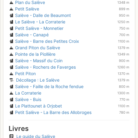
Plan du Salève
1348 m
Petit Salève
899 m
Salève - Dalle de Beaumont
950 m
Le Salève - La Corraterie
1250 m
Petit Salève - Monnetier
750 m
Salève - Canapé
700 m
Salève - Barre des Petites Croix
1100 m
Grand Piton du Salève
1379 m
Pointe de la Piollière
1349 m
Salève - Massif du Coin
900 m
Salève - Rochers de Faverges
1260 m
Petit Piton
1370 m
Décollage : Le Salève
1379 m
Salève - Faille de la Roche fendue
800 m
La Corraterie
1300 m
Salève - Buis
770 m
Le Plattounet à Orjobet
1100 m
Petit Salève - La Barre des Allobroges
780 m
Livres
Le guide du Salève