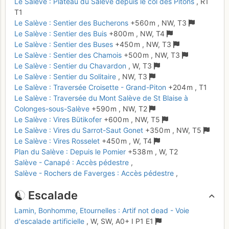
Le Salève : Plateau du Salève depuis le col des Pitons
,
R1
T1
Le Salève : Sentier des Bucherons
+560 m
,
NW,
T3
Le Salève : Sentier des Buis
+800 m
,
NW,
T4
Le Salève : Sentier des Buses
+450 m
,
NW,
T3
Le Salève : Sentier des Chamois
+500 m
,
NW,
T3
Le Salève : Sentier du Chavardon
,
W,
T3
Le Salève : Sentier du Solitaire
,
NW,
T3
Le Salève : Traversée Croisette - Grand-Piton
+204 m
,
T1
Le Salève : Traversée du Mont Salève de St Blaise à
Colonges-sous-Salève
+590 m
,
NW,
T2
Le Salève : Vires Bütikofer
+600 m
,
NW,
T5
Le Salève : Vires du Sarrot-Saut Gonet
+350 m
,
NW,
T5
Le Salève : Vires Rosselet
+450 m
,
W,
T4
Plan du Salève : Depuis le Pomier
+538 m
,
W,
T2
Salève - Canapé : Accès pédestre
,
Salève - Rochers de Faverges : Accès pédestre
,
Escalade
Lamin, Bonhomme, Etournelles : Artif not dead - Voie
d'escalade artificielle
,
W, SW,
A0+
I
P1
E1