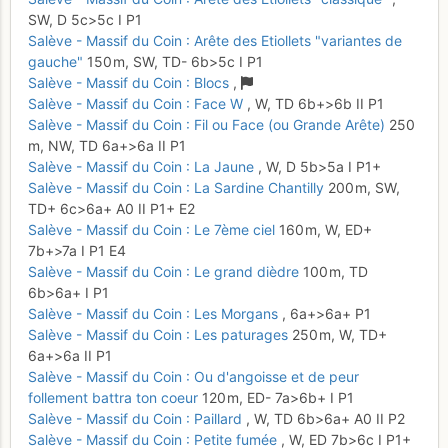
SW,
D
5c
>5c
I
P1
Salève - Massif du Coin : Arête des Etiollets "variantes de
gauche"
150 m,
SW,
TD-
6b
>5c
I
P1
Salève - Massif du Coin : Blocs
,
Salève - Massif du Coin : Face W
,
W,
TD
6b+
>6b
II
P1
Salève - Massif du Coin : Fil ou Face (ou Grande Arête)
250
m,
NW,
TD
6a+
>6a
II
P1
Salève - Massif du Coin : La Jaune
,
W,
D
5b
>5a
I
P1+
Salève - Massif du Coin : La Sardine Chantilly
200 m,
SW,
TD+
6c
>6a+
A0
II
P1+
E2
Salève - Massif du Coin : Le 7ème ciel
160 m,
W,
ED+
7b+
>7a
I
P1
E4
Salève - Massif du Coin : Le grand dièdre
100 m,
TD
6b
>6a+
I
P1
Salève - Massif du Coin : Les Morgans
,
6a+
>6a+
P1
Salève - Massif du Coin : Les paturages
250 m,
W,
TD+
6a+
>6a
II
P1
Salève - Massif du Coin : Ou d'angoisse et de peur
follement battra ton coeur
120 m,
ED-
7a
>6b+
I
P1
Salève - Massif du Coin : Paillard
,
W,
TD
6b
>6a+
A0
II
P2
Salève - Massif du Coin : Petite fumée
,
W,
ED
7b
>6c
I
P1+