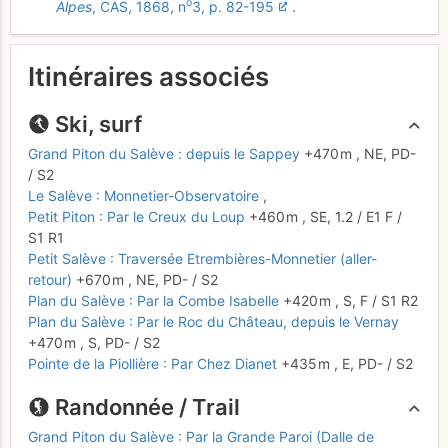
o
Alpes
, CAS, 1868, n
3, p. 82-195
.
Itinéraires associés
Ski, surf
Grand Piton du Salève : depuis le Sappey
+470 m
,
NE,
PD-
/ S2
Le Salève : Monnetier-Observatoire
,
Petit Piton : Par le Creux du Loup
+460 m
,
SE,
1.2
/
E1
F
/
S1
R1
Petit Salève : Traversée Etrembières-Monnetier (aller-
retour)
+670 m
,
NE,
PD-
/ S2
Plan du Salève : Par la Combe Isabelle
+420 m
,
S,
F
/ S1
R2
Plan du Salève : Par le Roc du Château, depuis le Vernay
+470 m
,
S,
PD-
/ S2
Pointe de la Piollière : Par Chez Dianet
+435 m
,
E,
PD-
/ S2
Randonnée / Trail
Grand Piton du Salève : Par la Grande Paroi (Dalle de