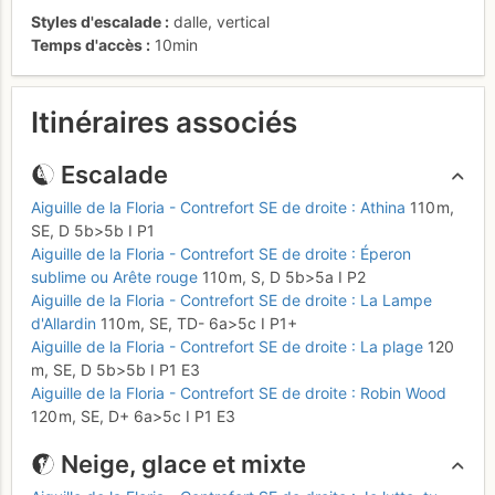
Styles d'escalade
dalle
,
vertical
Temps d'accès
10min
Itinéraires associés
Escalade
Aiguille de la Floria - Contrefort SE de droite : Athina
110 m,
SE,
D
5b
>5b
I
P1
Aiguille de la Floria - Contrefort SE de droite : Éperon
sublime ou Arête rouge
110 m,
S,
D
5b
>5a
I
P2
Aiguille de la Floria - Contrefort SE de droite : La Lampe
d'Allardin
110 m,
SE,
TD-
6a
>5c
I
P1+
Aiguille de la Floria - Contrefort SE de droite : La plage
120
m,
SE,
D
5b
>5b
I
P1
E3
Aiguille de la Floria - Contrefort SE de droite : Robin Wood
120 m,
SE,
D+
6a
>5c
I
P1
E3
Neige, glace et mixte