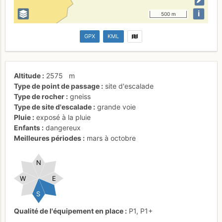
i
500 m
GPX
KML
Altitude
2575
m
Type de point de passage
site d'escalade
Type de rocher
gneiss
Type de site d'escalade
grande voie
Pluie
exposé à la pluie
Enfants
dangereux
Meilleures périodes
mars à octobre
N
W
E
S
Qualité de l'équipement en place
P1
,
P1+