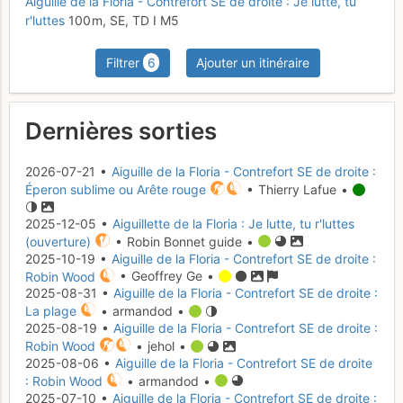
Aiguille de la Floria - Contrefort SE de droite : Je lutte, tu
r'luttes
100 m,
SE,
TD
I
M5
Filtrer
6
Ajouter un itinéraire
Dernières sorties
2026-07-21 •
Aiguille de la Floria - Contrefort SE de droite :
Éperon sublime ou Arête rouge
• Thierry Lafue •
2025-12-05 •
Aiguillette de la Floria : Je lutte, tu r'luttes
(ouverture)
• Robin Bonnet guide •
2025-10-19 •
Aiguille de la Floria - Contrefort SE de droite :
Robin Wood
• Geoffrey Ge •
2025-08-31 •
Aiguille de la Floria - Contrefort SE de droite :
La plage
• armandod •
2025-08-19 •
Aiguille de la Floria - Contrefort SE de droite :
Robin Wood
• jehol •
2025-08-06 •
Aiguille de la Floria - Contrefort SE de droite
: Robin Wood
• armandod •
2025-07-10 •
Aiguille de la Floria - Contrefort SE de droite :