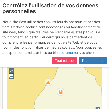
Contrôlez l'utilisation de vos données
fr
personnelles
Aiguille de la Floria -
Notre site Web utilise des cookies fournis par nous et par des
tiers. Certains cookies sont nécessaires au fonctionnement du
Contrefort SE de droite
site Web, tandis que d'autres peuvent être ajustés par vous à
tout moment, en particulier ceux qui nous permettent de
comprendre les performances de notre site Web et de vous
fournir des fonctionnalités de médias sociaux. Vous pouvez les
France
Haute-Savoie
Haut Giffre - Aiguilles Rouges - Fiz
accepter ou les refuser tous ou bien
paramétrer vos choix
.
+
Tout refuser
Tout accepter
–
⤢