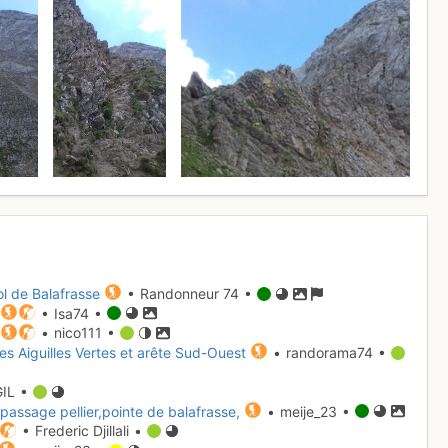
ol de Balafrasse
• Randonneur 74 •
• Isa74 •
• nico111 •
es Aiguilles Vertes et arête Sud-Ouest
• randorama74 •
GIL •
,passage pellier,pointe de balafrasse,
• meije_23 •
• Frederic Djillali •