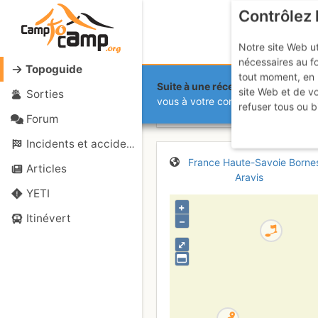
Contrôlez 
Notre site Web ut
nécessaires au f
Topoguide
tout moment, en 
Suite à une récente et importante 
site Web et de v
Sorties
Pointe Blanc
vous à votre compte sur le site.
refuser tous ou b
Forum
Incidents et accidents
France
Haute-Savoie
Borne
Articles
Aravis
YETI
+
Itinévert
–
⤢