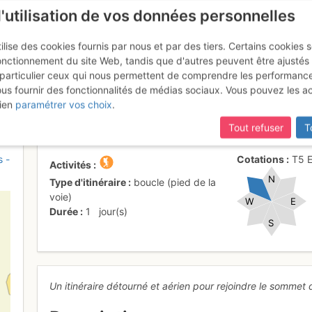
l'utilisation de vos données personnelles
ilise des cookies fournis par nous et par des tiers. Certains cookies 
onctionnement du site Web, tandis que d'autres peuvent être ajustés
particulier ceux qui nous permettent de comprendre les performanc
mise à jour du site,
si certaines pages ne sont plus accessibles, m
ous fournir des fonctionnalités de médias sociaux. Vous pouvez les a
he : Arête des Aiguilles Vertes
ien
paramétrer vos choix
.
Tout refuser
T
s -
Cotations
T5
Activités
N
Type d'itinéraire
boucle (pied de la
voie)
W
E
Durée
1
jour(s)
S
Un itinéraire détourné et aérien pour rejoindre le sommet 