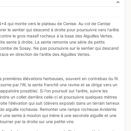
4×4 qui monte vers le plateau de Cenise. Au col de Cenise
rer le sentier qui descend à droite pour poursuivre vers l'arête
contre le gros massif rocheux à la base des Aiguilles Vertes.
ite sente à droite. La sente remonte une série de petits
a combe de Sosay. Ne pas poursuivre sur le sentier qui descend
ce en direction de l'arête des Aiguilles Vertes.
es premières élévations herbeuses, souvent en contrebas du fil.
urne par l'W, la sente franchit une ravine et se dirige vers un
patoire possible). Si l'on poursuit sur l'arête, suivre les
oindre un collet derrière celle-ci et poursuivre quelques mètres
oite l'élévation qui suit (dévers exposé) dans un terrain terreux
ande aiguille rocheuse. Remonter une rampe rocheuse évidente
uver une sente à mouton qui mène à une seconde aiguille et une
rner par la droite sur une petite vire.