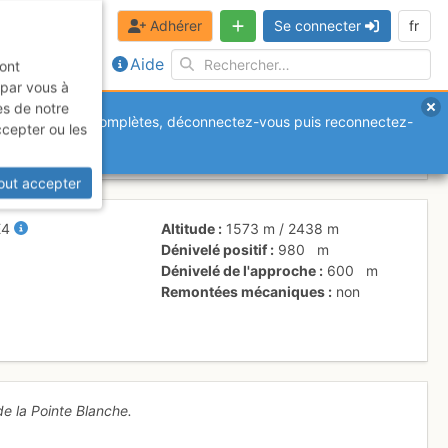
Adhérer
Se connecter
fr
Aide
sont
 par vous à
es de notre
anquantes ou incomplètes, déconnectez-vous puis reconnectez-
ccepter ou les
out accepter
E4
Altitude
1573 m
/
2438 m
Dénivelé positif
980
m
Dénivelé de l'approche
600
m
Remontées mécaniques
non
de la Pointe Blanche.