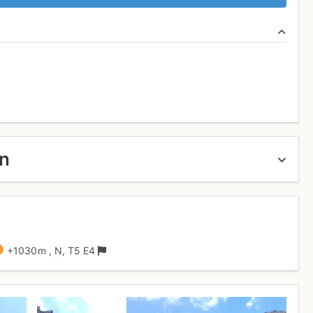
un
+1030 m
,
N,
T5
E4