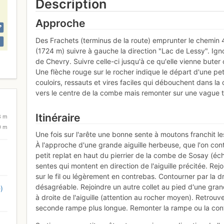
Description
Approche
Des Frachets (terminus de la route) emprunter le chemin 
(1724 m) suivre à gauche la direction "Lac de Lessy". Igno
de Chevry. Suivre celle-ci jusqu'à ce qu'elle vienne buter 
Une flèche rouge sur le rocher indique le départ d'une pet
couloirs, ressauts et vires faciles qui débouchent dans l
vers le centre de la combe mais remonter sur une vague tra
Itinéraire
8 m
0 m
Une fois sur l'arête une bonne sente à moutons franchit l
À l'approche d'une grande aiguille herbeuse, que l'on conto
petit replat en haut du pierrier de la combe de Sosay (échap
sentes qui montent en direction de l'aiguille précitée. Rej
sur le fil ou légèrement en contrebas. Contourner par la dr
désagréable. Rejoindre un autre collet au pied d'une gr
)
à droite de l'aiguille (attention au rocher moyen). Retro
seconde rampe plus longue. Remonter la rampe ou la contou