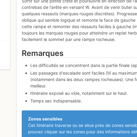
Sortir sur une petite crête et poursuivre en direction de l
contrebas de l'arête en versant W. Avant de venir buter sur
quelques ressauts (marques rouges discrètes). Progresser
oblique qui semble logique et remonte la face de gauche à
cette rampe et remonter des ressauts faciles à gauche (m
toujours les marques rouges pour atteindre un replat herb
facilement le sommet par une rampe rocheuse.
Remarques
0
Les difficultés se concentrent dans la partie finale (ap
Les passages d'escalade sont faciles (III au maximum
(notamment dans les deux rampes rocheuses). Une fois
meilleur.
Itinéraire exposé au vide, notamment sur le haut.
Temps sec indispensable.
Zones sensibles
Cet itinéraire traverse ou se situe près de zones sensib
pouvez cliquer sur les zones pour des informations dét