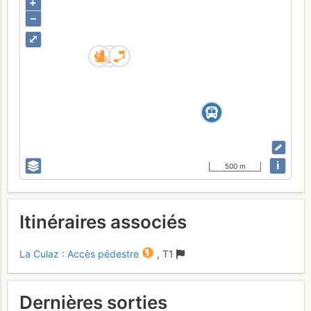
+
–
⤢
i
500 m
Itinéraires associés
La Culaz : Accès pédestre
,
T1
Dernières sorties