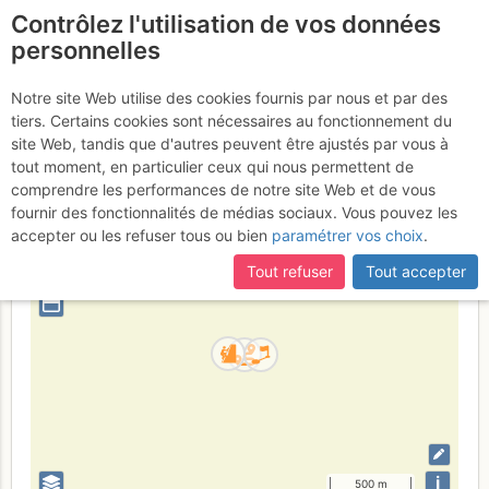
Contrôlez l'utilisation de vos données
fr
personnelles
La Culaz : La Culaz
Notre site Web utilise des cookies fournis par nous et par des
tiers. Certains cookies sont nécessaires au fonctionnement du
site Web, tandis que d'autres peuvent être ajustés par vous à
tout moment, en particulier ceux qui nous permettent de
France
Haute-Savoie
Bornes - Aravis
comprendre les performances de notre site Web et de vous
fournir des fonctionnalités de médias sociaux. Vous pouvez les
+
accepter ou les refuser tous ou bien
paramétrer vos choix
.
–
Tout refuser
Tout accepter
⤢
i
500 m