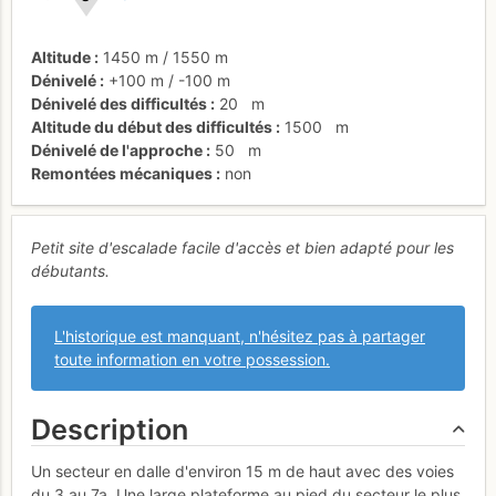
Altitude
1450 m
/
1550 m
Dénivelé
+100 m
/
-100 m
Dénivelé des difficultés
20
m
Altitude du début des difficultés
1500
m
Dénivelé de l'approche
50
m
Remontées mécaniques
non
Petit site d'escalade facile d'accès et bien adapté pour les
débutants.
L'historique est manquant, n'hésitez pas à partager
toute information en votre possession.
Description
Un secteur en dalle d'environ 15 m de haut avec des voies
du 3 au 7a. Une large plateforme au pied du secteur le plus