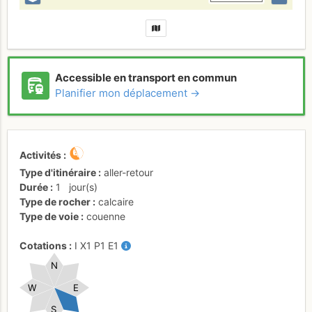
Accessible en transport en commun
Planifier mon déplacement →
Activités
Type d'itinéraire
aller-retour
Durée
1
jour(s)
Type de rocher
calcaire
Type de voie
couenne
Cotations
I
X1
P1
E1
N
W
E
S