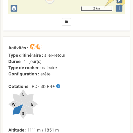
i
2 km
Activités
Type d'itinéraire
aller-retour
Durée
1
jour(s)
Type de rocher
calcaire
Configuration
arête
Cotations
PD-
3b
P4+
N
W
E
S
Altitude
1111 m
/
1851 m