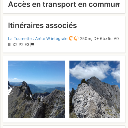
Accès en transport en commun
Itinéraires associés
La Tournette : Arête W intégrale
250 m,
D+
6b
>5c
A0
III
X2
P2
E3