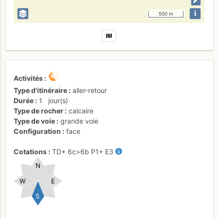
i
500 m
Activités
Type d'itinéraire
aller-retour
Durée
1
jour(s)
Type de rocher
calcaire
Type de voie
grande voie
Configuration
face
Cotations
TD+
6c
>6b
P1+
E3
N
W
E
S