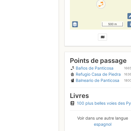
i
500 m
Points de passage
Baños de Panticosa
166
Refugio Casa de Piedra
163
Balneario de Panticosa
180
Livres
100 plus belles voies des Pyrénées Occidentales, voies d'escalade de AD à TD / de IV à 6b
Voir dans une autre langue
espagnol