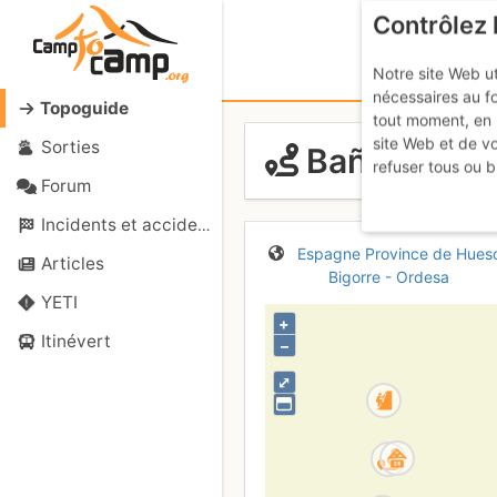
Contrôlez 
Notre site Web ut
nécessaires au f
Topoguide
tout moment, en 
site Web et de v
Sorties
Baños de Pa
refuser tous ou b
Forum
Incidents et accidents
Espagne
Province de Hues
Articles
Bigorre - Ordesa
YETI
+
Itinévert
–
⤢