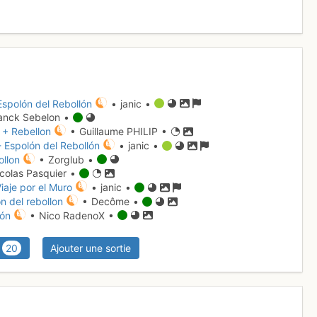
Espolón del Rebollón
• janic •
anck Sebelon •
o + Rebellon
• Guillaume PHILIP •
 Espolón del Rebollón
• janic •
ollon
• Zorglub •
colas Pasquier •
iaje por el Muro
• janic •
n del rebollon
• Decôme •
lón
• Nico RadenoX •
20
Ajouter une sortie