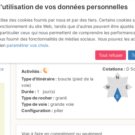
l'utilisation de vos données personnelles
ilise des cookies fournis par nous et par des tiers. Certains cookies 
onctionnement du site Web, tandis que d'autres peuvent être ajustés
particulier ceux qui nous permettent de comprendre les performanc
ous fournir des fonctionnalités de médias sociaux. Vous pouvez les a
nticosa : Espolón del Rebollón
ien
paramétrer vos choix
.
Tout refuser
T
ca
Cotations
D
5
Activités
N
Type d'itinéraire
boucle (pied de la
voie)
W
E
Durée
1
jour(s)
S
Type de rocher
granit
Type de voie
grande voie
Configuration
pilier
Voie à faire en complément ou seulement.