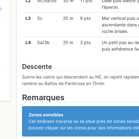
L
2
4c/5a/5b
30 m
11 pts
Dalle puis dièdre 
l'éperon.
)
L
3
5c
25 m
9 pts
Mur vertical puis 
ascendante dans u
roche brisée.
L
4
5a/3b
25 m
3 pts
Un petit pas au-de
puis adhérence fac
Descente
Suivre les cairns qui descendent au NE, on rejoint rapide
ramène au Baños de Panticosa en 15min.
0
Remarques
Zones sensibles
Cet itinéraire traverse ou se situe près de zones sensib
pouvez cliquer sur les zones pour des informations dét