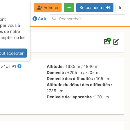
Adhérer
Se connecter
fr
Aide
sont
 par vous à
es de notre
ccepter ou les
out accepter
c
>4c
I
P1
Altitude
1635 m
/
1840 m
Dénivelé
+205 m
/
-205 m
Dénivelé des difficultés
105
m
Altitude du début des difficultés
1735
m
Dénivelé de l'approche
120
m