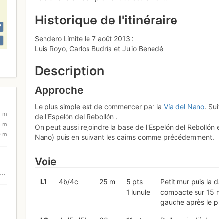
Historique de l'itinéraire
Sendero Límite le 7 août 2013 :
Luis Royo, Carlos Budría et Julio Benedé
Description
Approche
Le plus simple est de commencer par la
Vía del Nano
. Su
5 m
de l'Espelón del Rebollón .
6 m
On peut aussi rejoindre la base de l'Espelón del Rebollón e
0 m
Nano) puis en suivant les cairns comme précédemment.
Voie
L
1
4b/4c
25 m
5 pts
Petit mur puis la 
1 lunule
compacte sur 15 m 
gauche après le pi