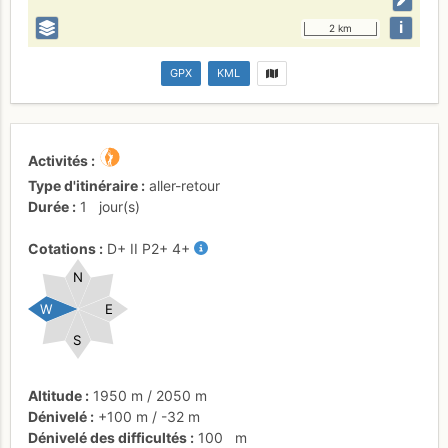
i
2 km
GPX
KML
Activités
Type d'itinéraire
aller-retour
Durée
1
jour(s)
Cotations
D+
II
P2+
4+
N
W
E
S
Altitude
1950 m
/
2050 m
Dénivelé
+100 m
/
-32 m
Dénivelé des difficultés
100
m