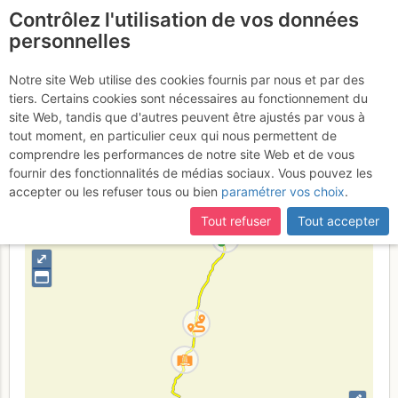
Contrôlez l'utilisation de vos données
fr
personnelles
Suite à une récente et importante mise à jour du site,
si
Cogne - Valnontey :
certaines pages ne sont plus accessibles, manquantes ou
Notre site Web utilise des cookies fournis par nous et par des
incomplètes, déconnectez-vous puis reconnectez-vous à votre
tiers. Certains cookies sont nécessaires au fonctionnement du
Il Fallo di Plutone
compte sur le site.
site Web, tandis que d'autres peuvent être ajustés par vous à
tout moment, en particulier ceux qui nous permettent de
comprendre les performances de notre site Web et de vous
fournir des fonctionnalités de médias sociaux. Vous pouvez les
Italie
Grand Paradis
Vallée d'Aoste
accepter ou les refuser tous ou bien
paramétrer vos choix
.
+
Tout refuser
Tout accepter
–
⤢