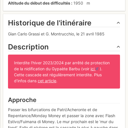
Altitude du début des difficultés
1950
m
Historique de l'itinéraire
Gian Carlo Grassi et G. Montrucchio, le 21 avril 1985
Description
Interdite l'hiver 2023/2024 par arrêté de protection
de la nidification du Gypaète Barbu (voir
ici
).
Cette cascade est régulièrement interdite. Plus
d'infos dans
cet article
.
Approche
Passer les bifurcations de Patri/Acheronte et de
Repentance/Monday Money et passer la zone avec Flash
Estivo/Fuimana di Money. Le mur prochain est le 'mur du
fond'. Fallo di plutone est la cascade la plus à gauche dans