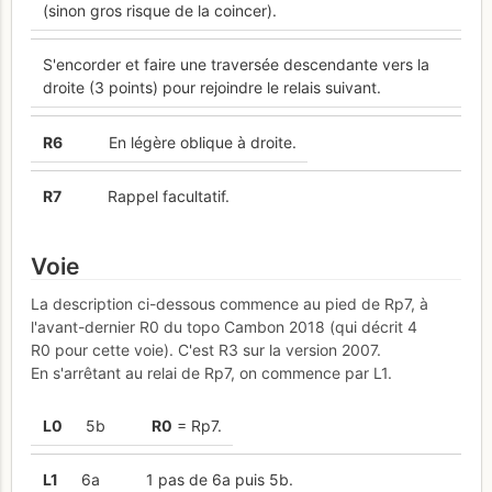
(sinon gros risque de la coincer).
S'encorder et faire une traversée descendante vers la
droite (3 points) pour rejoindre le relais suivant.
R
6
En légère oblique à droite.
R
7
Rappel facultatif.
Voie
La description ci-dessous commence au pied de Rp7, à
l'avant-dernier R0 du topo Cambon 2018 (qui décrit 4
R0 pour cette voie). C'est R3 sur la version 2007.
En s'arrêtant au relai de Rp7, on commence par L1.
L
0
5b
R
0
= Rp7.
L
1
6a
1 pas de 6a puis 5b.