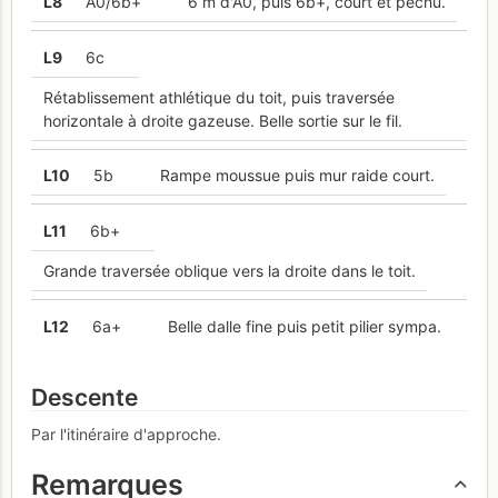
L
8
A0/6b+
6 m d'A0, puis 6b+, court et pêchu.
L
9
6c
Rétablissement athlétique du toit, puis traversée
horizontale à droite gazeuse. Belle sortie sur le fil.
L
10
5b
Rampe moussue puis mur raide court.
L
11
6b+
Grande traversée oblique vers la droite dans le toit.
L
12
6a+
Belle dalle fine puis petit pilier sympa.
Descente
Par l'itinéraire d'approche.
Remarques