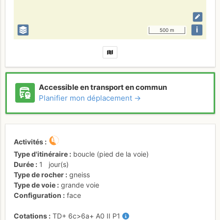
i
500 m
Accessible en transport en commun
Planifier mon déplacement →
Activités
Type d'itinéraire
boucle (pied de la voie)
Durée
1
jour(s)
Type de rocher
gneiss
Type de voie
grande voie
Configuration
face
Cotations
TD+
6c
>6a+
A0
II
P1