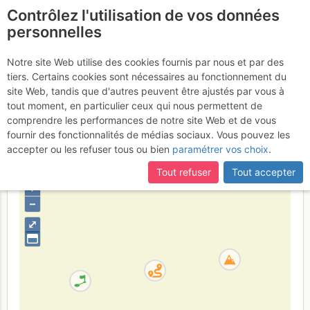
Contrôlez l'utilisation de vos données
fr
personnelles
Chamrousse - Bite
Notre site Web utilise des cookies fournis par nous et par des
tiers. Certains cookies sont nécessaires au fonctionnement du
de l'Homme : Caresse de
site Web, tandis que d'autres peuvent être ajustés par vous à
Rouge
tout moment, en particulier ceux qui nous permettent de
comprendre les performances de notre site Web et de vous
fournir des fonctionnalités de médias sociaux. Vous pouvez les
accepter ou les refuser tous ou bien
paramétrer vos choix
.
France
Isère
Belledonne
Tout refuser
Tout accepter
+
–
⤢