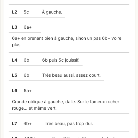
L
2
5c
À gauche.
L
3
6a+
6a+ en prenant bien à gauche, sinon un pas 6b+ voire
plus.
L
4
6b
6b puis 5c jouissif.
L
5
6b
Très beau aussi, assez court.
L
6
6a+
Grande oblique à gauche, dalle. Sur le fameux rocher
rouge... et même vert.
L
7
6b+
Très beau, pas trop dur.