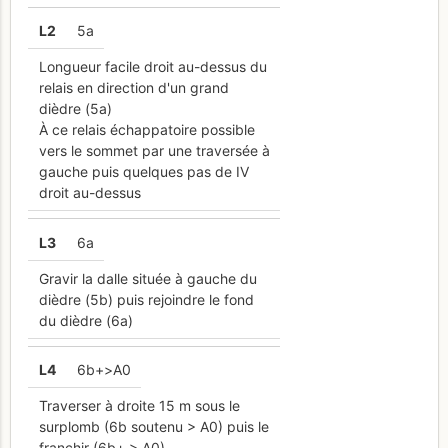
L
2
5a
Longueur facile droit au-dessus du
relais en direction d'un grand
dièdre (5a)
À ce relais échappatoire possible
vers le sommet par une traversée à
gauche puis quelques pas de IV
droit au-dessus
L
3
6a
Gravir la dalle située à gauche du
dièdre (5b) puis rejoindre le fond
du dièdre (6a)
L
4
6b+>A0
Traverser à droite 15 m sous le
surplomb (6b soutenu > A0) puis le
franchir (6b+ > A0)