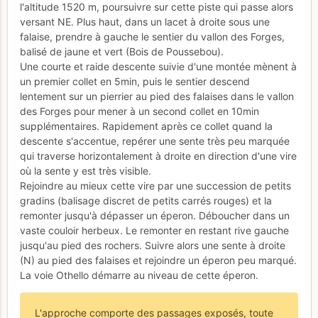
l'altitude 1520 m, poursuivre sur cette piste qui passe alors
versant NE. Plus haut, dans un lacet à droite sous une
falaise, prendre à gauche le sentier du vallon des Forges,
balisé de jaune et vert (Bois de Poussebou).
Une courte et raide descente suivie d'une montée mènent à
un premier collet en 5min, puis le sentier descend
lentement sur un pierrier au pied des falaises dans le vallon
des Forges pour mener à un second collet en 10min
supplémentaires. Rapidement après ce collet quand la
descente s'accentue, repérer une sente très peu marquée
qui traverse horizontalement à droite en direction d'une vire
où la sente y est très visible.
Rejoindre au mieux cette vire par une succession de petits
gradins (balisage discret de petits carrés rouges) et la
remonter jusqu'à dépasser un éperon. Déboucher dans un
vaste couloir herbeux. Le remonter en restant rive gauche
jusqu'au pied des rochers. Suivre alors une sente à droite
(N) au pied des falaises et rejoindre un éperon peu marqué.
La voie Othello démarre au niveau de cette éperon.
L'approche comporte des passages exposés, toute