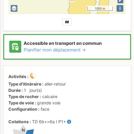
i
1000 m
Accessible en transport en commun
Planifier mon déplacement →
Activités
Type d'itinéraire
aller-retour
Durée
1
jour(s)
Type de rocher
calcaire
Type de voie
grande voie
Configuration
face
Cotations
TD
6b+
>6a
I
P1+
N