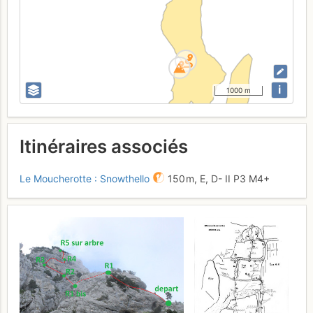
i
1000 m
Itinéraires associés
Le Moucherotte : Snowthello
150 m,
E,
D-
II
P3
M4+