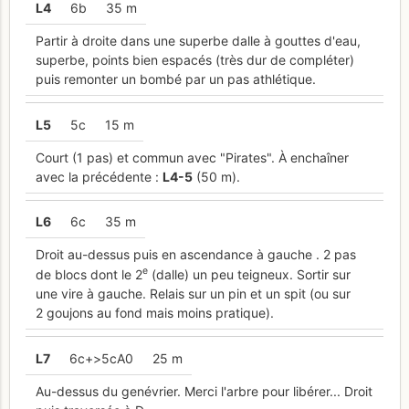
L
4
6b
35 m
Partir à droite dans une superbe dalle à gouttes d'eau,
superbe, points bien espacés (très dur de compléter)
puis remonter un bombé par un pas athlétique.
L
5
5c
15 m
Court (1 pas) et commun avec "Pirates". À enchaîner
avec la précédente :
L
4-5
(50 m).
L
6
6c
35 m
Droit au-dessus puis en ascendance à gauche . 2 pas
e
de blocs dont le 2
(dalle) un peu teigneux. Sortir sur
une vire à gauche. Relais sur un pin et un spit (ou sur
2 goujons au fond mais moins pratique).
L
7
6c+>5cA0
25 m
Au-dessus du genévrier. Merci l'arbre pour libérer... Droit