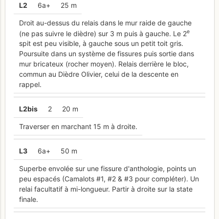
L
2
6a+
25 m
Droit au-dessus du relais dans le mur raide de gauche
e
(ne pas suivre le dièdre) sur 3 m puis à gauche. Le 2
spit est peu visible, à gauche sous un petit toit gris.
Poursuite dans un système de fissures puis sortie dans
mur bricateux (rocher moyen). Relais derrière le bloc,
commun au Dièdre Olivier, celui de la descente en
rappel.
L
2bis
2
20 m
Traverser en marchant 15 m à droite.
L
3
6a+
50 m
Superbe envolée sur une fissure d'anthologie, points un
peu espacés (Camalots #1, #2 & #3 pour compléter). Un
relai facultatif à mi-longueur. Partir à droite sur la state
finale.