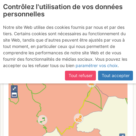
Contrôlez l'utilisation de vos données
fr
personnelles
Le Pleureur : Par la
Notre site Web utilise des cookies fournis par nous et par des
tiers. Certains cookies sont nécessaires au fonctionnement du
Grande Ashle
site Web, tandis que d'autres peuvent être ajustés par vous à
tout moment, en particulier ceux qui nous permettent de
comprendre les performances de notre site Web et de vous
fournir des fonctionnalités de médias sociaux. Vous pouvez les
Suisse
Valais
Valais W - Alpes Pennines W
accepter ou les refuser tous ou bien
paramétrer vos choix
.
+
Tout refuser
Tout accepter
–
⤢