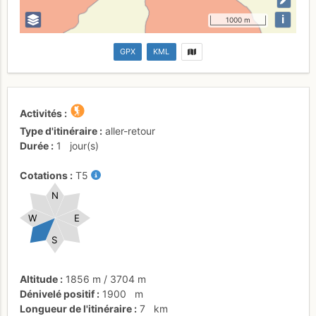
i
1000 m
GPX
KML
Activités
Type d'itinéraire
aller-retour
Durée
1
jour(s)
Cotations
T5
N
W
E
S
Altitude
1856 m
/
3704 m
Dénivelé positif
1900
m
Longueur de l'itinéraire
7
km