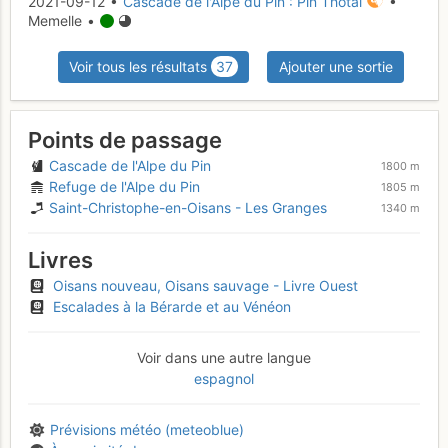
2021-09-12 •
Cascade de l'Alpe du Pin : Pin Thotal
•
Memelle •
Voir tous les résultats
37
Ajouter une sortie
Points de passage
Cascade de l'Alpe du Pin
1800 m
Refuge de l'Alpe du Pin
1805 m
Saint-Christophe-en-Oisans - Les Granges
1340 m
Livres
Oisans nouveau, Oisans sauvage - Livre Ouest
Escalades à la Bérarde et au Vénéon
Voir dans une autre langue
espagnol
Prévisions météo (meteoblue)