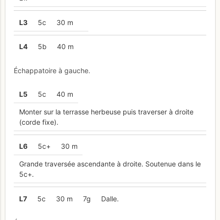
L
3
5c
30 m
L
4
5b
40 m
Échappatoire à gauche.
L
5
5c
40 m
Monter sur la terrasse herbeuse puis traverser à droite
(corde fixe).
L
6
5c+
30 m
Grande traversée ascendante à droite. Soutenue dans le
5c+.
L
7
5c
30 m
7g
Dalle.