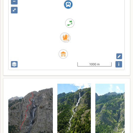
–
⤢
i
1000 m