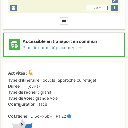
i
500 m
Accessible en transport en commun
Planifier mon déplacement →
Activités
Type d'itinéraire
boucle (approche ou refuge)
Durée
1
jour(s)
Type de rocher
granit
Type de voie
grande voie
Configuration
face
Cotations
D
5c+
>5b+
I
P1
E2
N