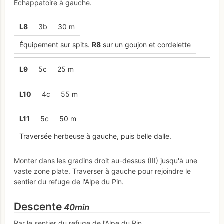
Échappatoire à gauche.
L
8
3b
30 m
Équipement sur spits.
R
8
sur un goujon et cordelette
L
9
5c
25 m
L
10
4c
55 m
L
11
5c
50 m
Traversée herbeuse à gauche, puis belle dalle.
Monter dans les gradins droit au-dessus (III) jusqu'à une
vaste zone plate. Traverser à gauche pour rejoindre le
sentier du refuge de l'Alpe du Pin.
Descente
40min
Par le sentier du refuge de l’Alpe du Pin.