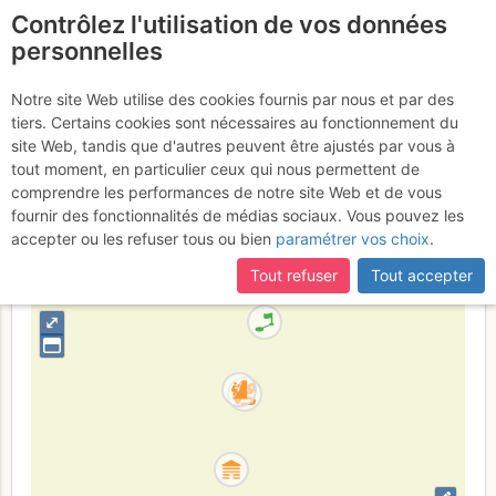
Contrôlez l'utilisation de vos données
fr
personnelles
Cascade de l'Alpe
Notre site Web utilise des cookies fournis par nous et par des
tiers. Certains cookies sont nécessaires au fonctionnement du
du Pin : Pin Thotal
site Web, tandis que d'autres peuvent être ajustés par vous à
tout moment, en particulier ceux qui nous permettent de
comprendre les performances de notre site Web et de vous
fournir des fonctionnalités de médias sociaux. Vous pouvez les
France
Isère
Écrins
accepter ou les refuser tous ou bien
paramétrer vos choix
.
+
Tout refuser
Tout accepter
–
⤢