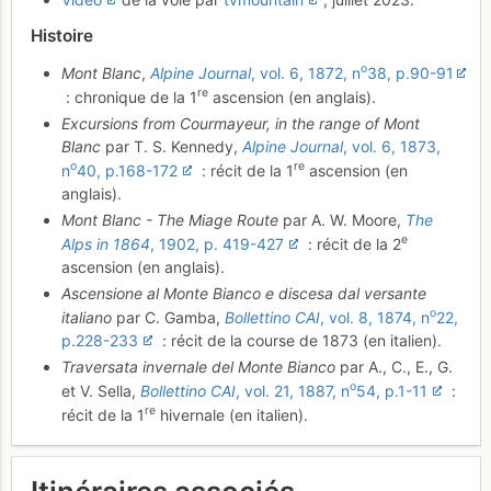
Histoire
o
Mont Blanc
,
Alpine Journal
, vol. 6, 1872, n
38, p.90-91
re
: chronique de la 1
ascension (en anglais).
Excursions from Courmayeur, in the range of Mont
Blanc
par T. S. Kennedy,
Alpine Journal
, vol. 6, 1873,
o
re
n
40, p.168-172
: récit de la 1
ascension (en
anglais).
Mont Blanc - The Miage Route
par A. W. Moore,
The
e
Alps in 1864
, 1902, p. 419-427
: récit de la 2
ascension (en anglais).
Ascensione al Monte Bianco e discesa dal versante
o
italiano
par C. Gamba,
Bollettino CAI
, vol. 8, 1874, n
22,
p.228-233
: récit de la course de 1873 (en italien).
Traversata invernale del Monte Bianco
par A., C., E., G.
o
et V. Sella,
Bollettino CAI
, vol. 21, 1887, n
54, p.1-11
:
re
récit de la 1
hivernale (en italien).