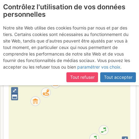
Contrôlez l'utilisation de vos données
fr
personnelles
Mont Blanc : Éperon
Notre site Web utilise des cookies fournis par nous et par des
tiers. Certains cookies sont nécessaires au fonctionnement du
de la Tournette
site Web, tandis que d'autres peuvent être ajustés par vous à
tout moment, en particulier ceux qui nous permettent de
comprendre les performances de notre site Web et de vous
fournir des fonctionnalités de médias sociaux. Vous pouvez les
Italie
Mont-Blanc
Vallée d'Aoste
accepter ou les refuser tous ou bien
paramétrer vos choix
.
+
Tout refuser
Tout accepter
–
⤢