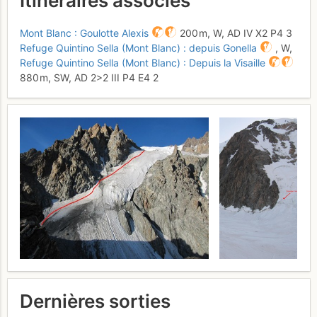
Itinéraires associés
Mont Blanc : Goulotte Alexis
200 m,
W,
AD
IV
X2
P4
3
Refuge Quintino Sella (Mont Blanc) : depuis Gonella
,
W,
Refuge Quintino Sella (Mont Blanc) : Depuis la Visaille
880 m,
SW,
AD
2
>2
III
P4
E4
2
Dernières sorties