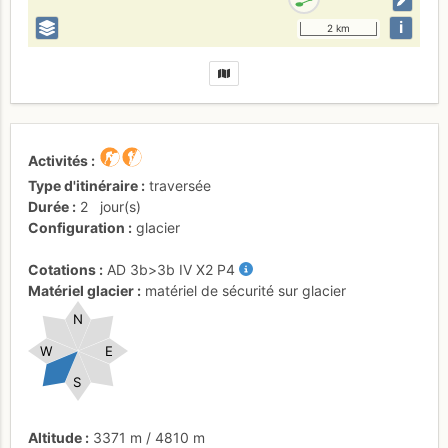
i
2 km
Activités
Type d'itinéraire
traversée
Durée
2
jour(s)
Configuration
glacier
Cotations
AD
3b
>3b
IV
X2
P4
Matériel glacier
matériel de sécurité sur glacier
N
W
E
S
Altitude
3371 m
/
4810 m