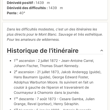
Dénivelé positif
1439
m
Dénivelé des difficultés
1439
m
Pente
40°
Dans les difficultés modestes, c'est un des itinéraires les
plus directs pour le Mont Blanc. Sauvage et très esthétique.
Pour les amateurs de wilderness.
Historique de l'itinéraire
re
1
ascension : 2 juillet 1872 - Jean-Antoine Carrel,
Johann Fischer, Thomas Stuart Kennedy.
e
2
ascension : 21 juillet 1873, Jakob Anderegg (guide),
Hans Baumann (guide), George Edward Foster,
Adolphus Warburton Moore. Ils suivirent en fait un
couloir à gauche de l’éperon et traversèrent de
Courmayeur à Chamonix dans la journée.
re
1
descente : 7 août 1873 - Cesare Gamba, Julien
Grange, Revel (porteur), Henry Séraphin.
re
1
hivernale : 5 janvier 1888 - Antonio Buscaglia,