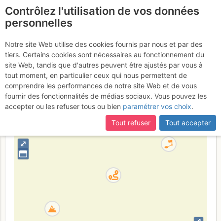
Contrôlez l'utilisation de vos données
fr
personnelles
Mont Peney : Avec
Notre site Web utilise des cookies fournis par nous et par des
tiers. Certains cookies sont nécessaires au fonctionnement du
ou Sans Toit
site Web, tandis que d'autres peuvent être ajustés par vous à
tout moment, en particulier ceux qui nous permettent de
comprendre les performances de notre site Web et de vous
fournir des fonctionnalités de médias sociaux. Vous pouvez les
France
Savoie
Bauges
accepter ou les refuser tous ou bien
paramétrer vos choix
.
+
Tout refuser
Tout accepter
–
⤢