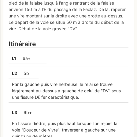
pied de la falaise jusqu'à l'angle rentrant de la falaise
environ 150 m à l'E du passage de la Feclaz. De là, repérer
une vire montant sur la droite avec une grotte au-dessus.
Le départ de la voie se situe 50 m à droite du début de la
vire. Début de la voie gravée "DV".
Itinéraire
L
1
6a+
L
2
5b
Par la gauche puis vire herbeuse, le relai se trouve
légèrement au-dessus à gauche de celui de "DV" sous
une fissure Dülfer caractéristique.
L
3
6b+
En fissure dièdre, puis plus haut lorsque l'on rejoint la
voie "Douceur de Vivre", traverser à gauche sur une
quinzaine de mètres.