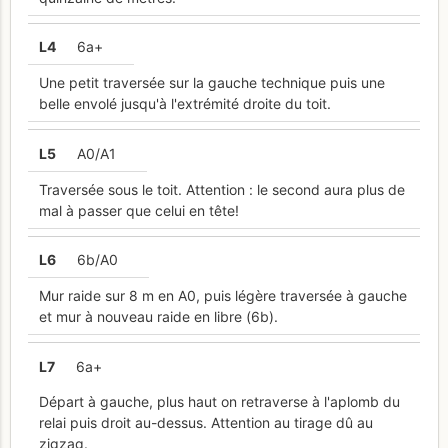
L
4
6a+
Une petit traversée sur la gauche technique puis une
belle envolé jusqu'à l'extrémité droite du toit.
L
5
A0/A1
Traversée sous le toit. Attention : le second aura plus de
mal à passer que celui en tête!
L
6
6b/A0
Mur raide sur 8 m en A0, puis légère traversée à gauche
et mur à nouveau raide en libre (6b).
L
7
6a+
Départ à gauche, plus haut on retraverse à l'aplomb du
relai puis droit au-dessus. Attention au tirage dû au
zigzag.