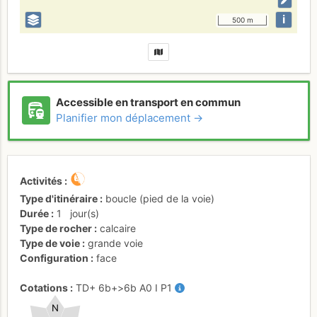
i
500 m
Accessible en transport en commun
Planifier mon déplacement →
Activités
Type d'itinéraire
boucle (pied de la voie)
Durée
1
jour(s)
Type de rocher
calcaire
Type de voie
grande voie
Configuration
face
Cotations
TD+
6b+
>6b
A0
I
P1
N