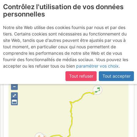
Contrôlez l'utilisation de vos données
fr
personnelles
Pointe Vouilloz :
Notre site Web utilise des cookies fournis par nous et par des
tiers. Certains cookies sont nécessaires au fonctionnement du
Squatteurs de Lune
site Web, tandis que d'autres peuvent être ajustés par vous à
tout moment, en particulier ceux qui nous permettent de
comprendre les performances de notre site Web et de vous
fournir des fonctionnalités de médias sociaux. Vous pouvez les
Suisse
France
Haute-Savoie
Valais
Haut Giffre -
accepter ou les refuser tous ou bien
paramétrer vos choix
.
Aiguilles Rouges - Fiz
Tout refuser
Tout accepter
+
–
⤢