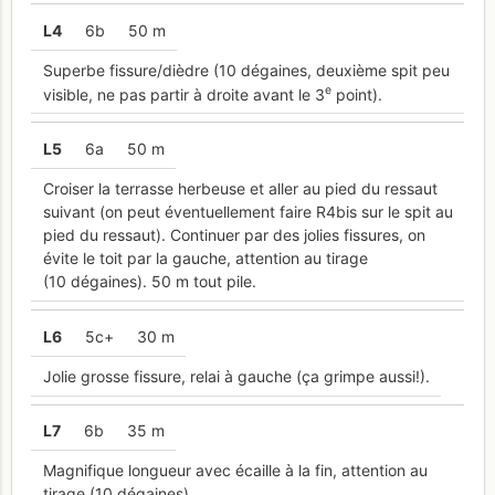
L
4
6b
50 m
Superbe fissure/dièdre (10 dégaines, deuxième spit peu
e
visible, ne pas partir à droite avant le 3
point).
L
5
6a
50 m
Croiser la terrasse herbeuse et aller au pied du ressaut
suivant (on peut éventuellement faire R4bis sur le spit au
pied du ressaut). Continuer par des jolies fissures, on
évite le toit par la gauche, attention au tirage
(10 dégaines). 50 m tout pile.
L
6
5c+
30 m
Jolie grosse fissure, relai à gauche (ça grimpe aussi!).
L
7
6b
35 m
Magnifique longueur avec écaille à la fin, attention au
tirage (10 dégaines).