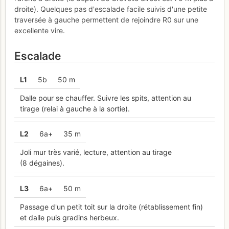
droite). Quelques pas d'escalade facile suivis d'une petite
traversée à gauche permettent de rejoindre R0 sur une
excellente vire.
Escalade
L
1
5b
50 m
Dalle pour se chauffer. Suivre les spits, attention au
tirage (relai à gauche à la sortie).
L
2
6a+
35 m
Joli mur très varié, lecture, attention au tirage
(8 dégaines).
L
3
6a+
50 m
Passage d'un petit toit sur la droite (rétablissement fin)
et dalle puis gradins herbeux.