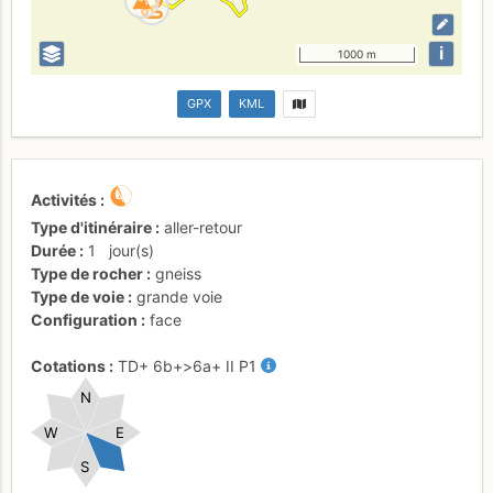
i
1000 m
GPX
KML
Activités
Type d'itinéraire
aller-retour
Durée
1
jour(s)
Type de rocher
gneiss
Type de voie
grande voie
Configuration
face
Cotations
TD+
6b+
>6a+
II
P1
N
W
E
S