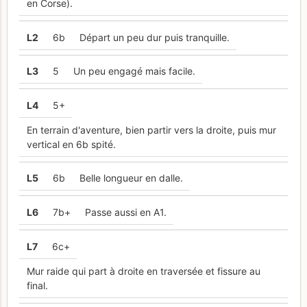
en Corse).
L
2
6b
Départ un peu dur puis tranquille.
L
3
5
Un peu engagé mais facile.
L
4
5+
En terrain d'aventure, bien partir vers la droite, puis mur
vertical en 6b spité.
L
5
6b
Belle longueur en dalle.
L
6
7b+
Passe aussi en A1.
L
7
6c+
Mur raide qui part à droite en traversée et fissure au
final.