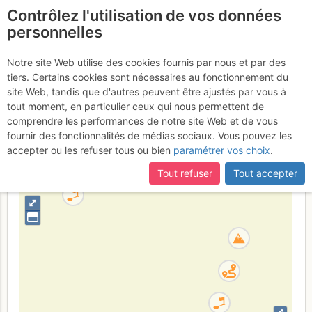
Contrôlez l'utilisation de vos données
fr
personnelles
Rocher des Gozzi :
Notre site Web utilise des cookies fournis par nous et par des
tiers. Certains cookies sont nécessaires au fonctionnement du
Le carillon du désespoir
site Web, tandis que d'autres peuvent être ajustés par vous à
tout moment, en particulier ceux qui nous permettent de
comprendre les performances de notre site Web et de vous
fournir des fonctionnalités de médias sociaux. Vous pouvez les
France
Corse-du-Sud
Corse
accepter ou les refuser tous ou bien
paramétrer vos choix
.
+
Tout refuser
Tout accepter
–
⤢