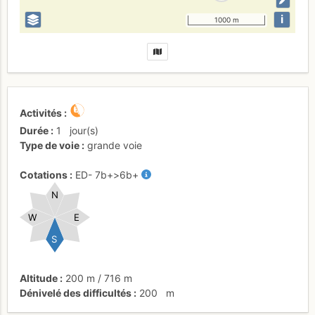
i
1000 m
Activités
Durée
1
jour(s)
Type de voie
grande voie
Cotations
ED-
7b+
>6b+
N
W
E
S
Altitude
200 m
/
716 m
Dénivelé des difficultés
200
m