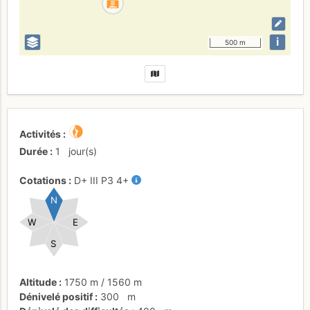
i
500 m
Activités
Durée
1
jour(s)
Cotations
D+
III
P3
4+
N
W
E
S
Altitude
1750 m
/
1560 m
Dénivelé positif
300
m