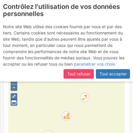
Contrôlez l'utilisation de vos données
fr
personnelles
Suite à une récente et importante mise à jour du site,
si
Vallon du Fournel -
certaines pages ne sont plus accessibles, manquantes ou
Notre site Web utilise des cookies fournis par nous et par des
incomplètes, déconnectez-vous puis reconnectez-vous à votre
tiers. Certains cookies sont nécessaires au fonctionnement du
Baiser de lune : Beating the
compte sur le site.
site Web, tandis que d'autres peuvent être ajustés par vous à
retreat
tout moment, en particulier ceux qui nous permettent de
comprendre les performances de notre site Web et de vous
fournir des fonctionnalités de médias sociaux. Vous pouvez les
accepter ou les refuser tous ou bien
paramétrer vos choix
.
France
Hautes-Alpes
Écrins
Tout refuser
Tout accepter
+
–
⤢