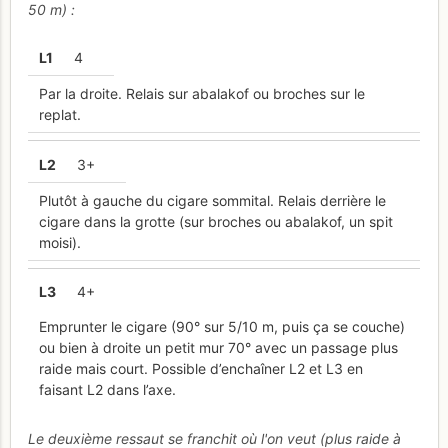
50 m) :
L
1
4
Par la droite. Relais sur abalakof ou broches sur le
replat.
L
2
3+
Plutôt à gauche du cigare sommital. Relais derrière le
cigare dans la grotte (sur broches ou abalakof, un spit
moisi).
L
3
4+
Emprunter le cigare (90° sur 5/10 m, puis ça se couche)
ou bien à droite un petit mur 70° avec un passage plus
raide mais court. Possible d’enchaîner L2 et L3 en
faisant L2 dans l’axe.
Le deuxième ressaut se franchit où l'on veut (plus raide à