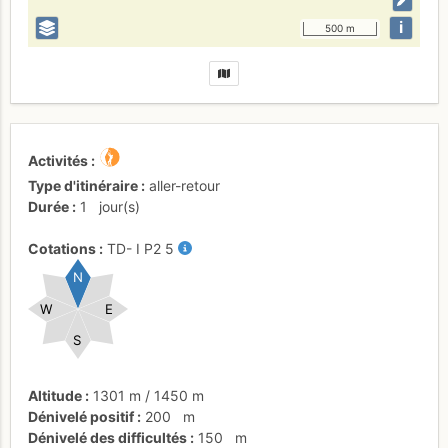
i
500 m
Activités
Type d'itinéraire
aller-retour
Durée
1
jour(s)
Cotations
TD-
I
P2
5
N
W
E
S
Altitude
1301 m
/
1450 m
Dénivelé positif
200
m
Dénivelé des difficultés
150
m