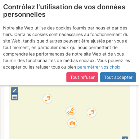
Contrôlez l'utilisation de vos données
fr
personnelles
Vallon du Fournel -
Notre site Web utilise des cookies fournis par nous et par des
tiers. Certains cookies sont nécessaires au fonctionnement du
Hiroshima : Hiroshima
site Web, tandis que d'autres peuvent être ajustés par vous à
tout moment, en particulier ceux qui nous permettent de
comprendre les performances de notre site Web et de vous
fournir des fonctionnalités de médias sociaux. Vous pouvez les
France
Hautes-Alpes
Écrins
accepter ou les refuser tous ou bien
paramétrer vos choix
.
+
Tout refuser
Tout accepter
–
⤢