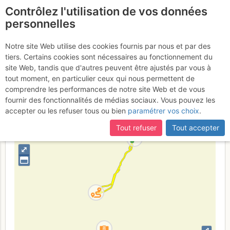
Contrôlez l'utilisation de vos données
fr
personnelles
Cogne - Valnontey :
Notre site Web utilise des cookies fournis par nous et par des
tiers. Certains cookies sont nécessaires au fonctionnement du
Sentiero dei Trol
site Web, tandis que d'autres peuvent être ajustés par vous à
tout moment, en particulier ceux qui nous permettent de
comprendre les performances de notre site Web et de vous
fournir des fonctionnalités de médias sociaux. Vous pouvez les
Italie
Grand Paradis
Vallée d'Aoste
accepter ou les refuser tous ou bien
paramétrer vos choix
.
+
Tout refuser
Tout accepter
–
⤢