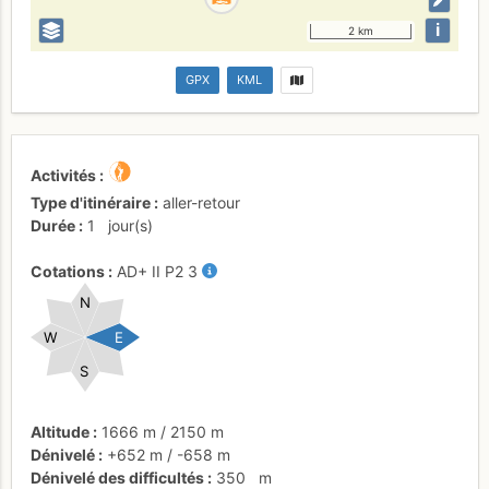
i
2 km
GPX
KML
Activités
Type d'itinéraire
aller-retour
Durée
1
jour(s)
Cotations
AD+
II
P2
3
N
W
E
S
Altitude
1666 m
/
2150 m
Dénivelé
+652 m
/
-658 m
Dénivelé des difficultés
350
m