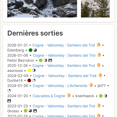
Dernières sorties
2026-01-31 •
Cogne - Valnontey : Sentiero dei Trol
•
Edenberg •
2026-01-06 •
Cogne - Valnontey : Sentiero dei Trol
•
Fedor Bezrukov •
2025-12-29 •
Cogne - Valnontey : Sentiero dei Trol
•
aaurouss •
2024-02-09 •
Cogne - Valnontey : Sentiero del Troll
•
Duribe14 •
2024-01-26 •
Cogne - Valnontey : L'Acheronte
• jbl77 •
2024-01-20 •
Cascades à Cogne
• koenhaeck •
2023-01-23 •
Cogne - Valnontey : Sentiero dei Trol
•
Grosso •
2023-01-19 •
Cogne - Valnontey : Sentiero dei Trol
•