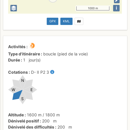
i
1000 m
GPX
KML
Activités
Type d'itinéraire
boucle (pied de la voie)
Durée
1
jour(s)
Cotations
D-
II
P2
3
N
W
E
S
Altitude
1600 m
/
1800 m
Dénivelé positif
200
m
Dénivelé des difficultés
200
m