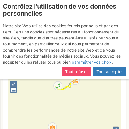
Contrôlez l'utilisation de vos données
fr
personnelles
Suite à une récente et importante mise à jour du site,
si
Cogne - Valeille :
certaines pages ne sont plus accessibles, manquantes ou
Notre site Web utilise des cookies fournis par nous et par des
incomplètes, déconnectez-vous puis reconnectez-vous à votre
tiers. Certains cookies sont nécessaires au fonctionnement du
Cascade de Lillaz
compte sur le site.
site Web, tandis que d'autres peuvent être ajustés par vous à
tout moment, en particulier ceux qui nous permettent de
comprendre les performances de notre site Web et de vous
fournir des fonctionnalités de médias sociaux. Vous pouvez les
Italie
Grand Paradis
Vallée d'Aoste
accepter ou les refuser tous ou bien
paramétrer vos choix
.
+
Tout refuser
Tout accepter
–
⤢