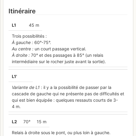
Itinéraire
L
1
45 m
Trois possibilités :
À gauche :
60°-75°.
Au centre :
un court passage vertical.
À droite :
70° et des passages à 85° (un relais
intermédiaire sur le rocher juste avant la sortie).
L
1'
Variante de L1
: il y a la possibilité de passer par la
cascade de gauche qui ne présente pas de difficultés et
qui est bien équipée : quelques ressauts courts de 3-
4 m.
L
2
70°
15 m
Relais à droite sous le pont, ou plus loin à gauche.