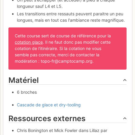
longueur sauf L4 et L5.
Les transitions entre ressauts peuvent paraitre un peu
longues, mais en tout cas l'ambiance reste magnifique.
Cette course sert de course de référence pour la
cotation glace
. Il ne faut donc pas modifier cette
cotation de l'itinéraire. Si la cotation ne vous
semble pas correcte, merci de contacter la
modération : topo-fr@camptocamp.org.
Matériel
6 broches
Cascade de glace et dry-tooling
Ressources externes
Chris Bonington et Mick Fowler dans Lillaz par