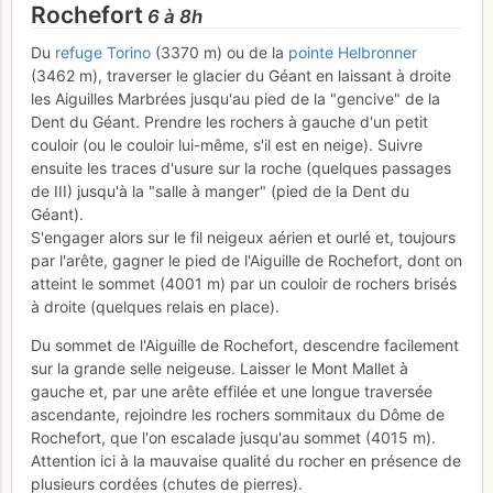
Rochefort
6 à 8h
Du
refuge Torino
(3370 m) ou de la
pointe Helbronner
(3462 m), traverser le glacier du Géant en laissant à droite
les Aiguilles Marbrées jusqu'au pied de la "gencive" de la
Dent du Géant. Prendre les rochers à gauche d'un petit
couloir (ou le couloir lui-même, s'il est en neige). Suivre
ensuite les traces d'usure sur la roche (quelques passages
de III) jusqu'à la "salle à manger" (pied de la Dent du
Géant).
S'engager alors sur le fil neigeux aérien et ourlé et, toujours
par l'arête, gagner le pied de l'Aiguille de Rochefort, dont on
atteint le sommet (4001 m) par un couloir de rochers brisés
à droite (quelques relais en place).
Du sommet de l'Aiguille de Rochefort, descendre facilement
sur la grande selle neigeuse. Laisser le Mont Mallet à
gauche et, par une arête effilée et une longue traversée
ascendante, rejoindre les rochers sommitaux du Dôme de
Rochefort, que l'on escalade jusqu'au sommet (4015 m).
Attention ici à la mauvaise qualité du rocher en présence de
plusieurs cordées (chutes de pierres).