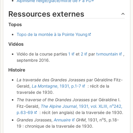
Alpinisme neige/glace/mixte de F à PD+
Ressources externes
Topos
Topo de la montée à la Pointe Young
Vidéos
Vidéo de la course parties
1
et
2
par
tvmountain
,
septembre 2016.
Histoire
La traversée des Grandes Jorasses
par Géraldine Fitz-
Gerald,
La Montagne
, 1931, p.1-7
: récit de la
traversée de 1930.
The traverse of the Grandes Jorasses
par Géraldine I.
o
Fitz-Gerald,
The Alpine Journal
, 1931, vol. XLIII, n
242,
p.63-69
: récit (en anglais) de la traversée de 1930.
o
Grandes Jorasses
,
Annuaire
GHM
, 1931, n
5, p.18-
19 : chronique de la traversée de 1930.