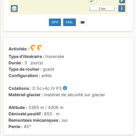
i
2 km
GPX
KML
Activités
Type d'itinéraire
traversée
Durée
3
jour(s)
Type de rocher
granit
Configuration
arête
Cotations
D
5c
>4c
IV
P3
Matériel glacier
matériel de sécurité sur glacier
Altitude
3365 m
/
4206 m
Dénivelé positif
850
m
Remontées mécaniques
oui
Pente
45°