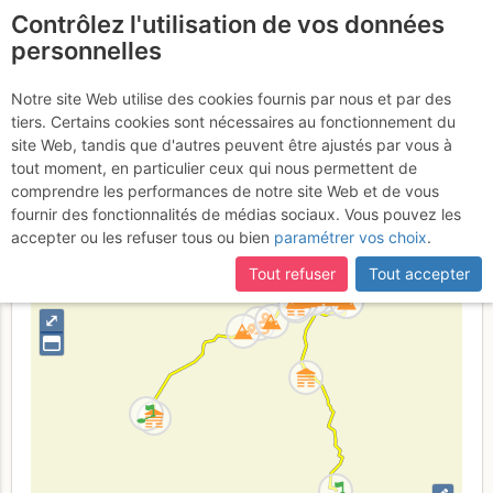
Contrôlez l'utilisation de vos données
fr
personnelles
Traversée Rochefort
Notre site Web utilise des cookies fournis par nous et par des
tiers. Certains cookies sont nécessaires au fonctionnement du
→ Grandes Jorasses
site Web, tandis que d'autres peuvent être ajustés par vous à
tout moment, en particulier ceux qui nous permettent de
comprendre les performances de notre site Web et de vous
fournir des fonctionnalités de médias sociaux. Vous pouvez les
Italie
France
Haute-Savoie
Mont-Blanc
Vallée d'Aoste
accepter ou les refuser tous ou bien
paramétrer vos choix
.
+
Tout refuser
Tout accepter
–
⤢