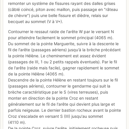
remonter un système de fissures rayant des dalles grises
(câblé coincé, piton avec maillon, puis passage en "râteau
de chèvre") puis une belle fissure et dièdre, relais sur
becquet au sommet (V à V+).
Contourner le ressaut raide de l'arête W par le versant N
pour atteindre facilement le sommet principal (4065 m).
Du sommet de la pointe Marguerite, suivre à la descente le
fil de l'arête (passages aériens) jusqu'à la brèche précédant
la pointe Hélène. Le cheminement est assez évident
(passages de III, 1 ou 2 petits rappels éventuels). Par le fil
de l'arête (raide mais facile), gagner rapidement le sommet
de la pointe Hélène (4065 m).
Descendre de la pointe Hélène en restant toujours sur le fil
(passages aériens), contourner le gendarme qui suit la
brèche caractéristique par le S (vires terreuses), puis
monter en direction de la pointe Croz en restant
généralement sur le fil de l'arête qui devient plus large et
parfois neigeuse. Le dernier bastion rocheux avant la pointe
Croz s'escalade en versant S (III) jusqu'au sommet
(4110 m).
De la pointe Croz, suivre l'arête, initialement rocheuse puis