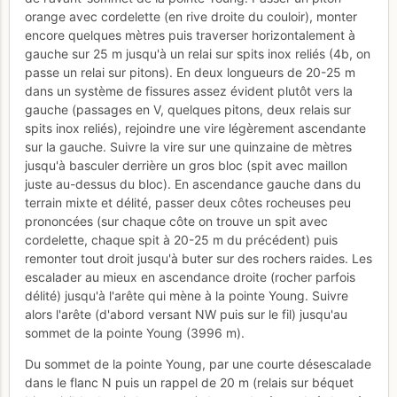
orange avec cordelette (en rive droite du couloir), monter
encore quelques mètres puis traverser horizontalement à
gauche sur 25 m jusqu'à un relai sur spits inox reliés (4b, on
passe un relai sur pitons). En deux longueurs de 20-25 m
dans un système de fissures assez évident plutôt vers la
gauche (passages en V, quelques pitons, deux relais sur
spits inox reliés), rejoindre une vire légèrement ascendante
sur la gauche. Suivre la vire sur une quinzaine de mètres
jusqu'à basculer derrière un gros bloc (spit avec maillon
juste au-dessus du bloc). En ascendance gauche dans du
terrain mixte et délité, passer deux côtes rocheuses peu
prononcées (sur chaque côte on trouve un spit avec
cordelette, chaque spit à 20-25 m du précédent) puis
remonter tout droit jusqu'à buter sur des rochers raides. Les
escalader au mieux en ascendance droite (rocher parfois
délité) jusqu'à l'arête qui mène à la pointe Young. Suivre
alors l'arête (d'abord versant NW puis sur le fil) jusqu'au
sommet de la pointe Young (3996 m).
Du sommet de la pointe Young, par une courte désescalade
dans le flanc N puis un rappel de 20 m (relais sur béquet