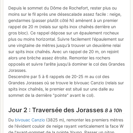
Depuis le sommet du Dôme de Rochefort, rester plus ou
moins sur le fil après une désescalade assez facile : neige,
gendarmes (passer plutôt côté N) amènent à un premier
rappel de 20 m (relais sur spits inox chaînés derrière un
gros bloc). Ce rappel dépose sur un épaulement rocheux
plus ou moins horizontal. Suivre facilement l'épaulement sur
une vingtaine de mètres jusqu'à trouver un deuxième relai
sur spits inox chaînés. Avec un rappel de 20 m, on rejoint
alors une brèche assez étroite. Remonter les rochers
opposés et suivre l'arête jusqu'à dominer le col des Grandes
Jorasses.
Descendre par 5 à 6 rappels de 20-25 m au col des
Grandes Jorasses où se trouve le bivouac Canzio (relais sur
spits inox chaînés, le premier est situé sur une dalle au
sommet de la dernière "pointe" avant le col).
Jour 2 : Traversée des Jorasses
8 à 10h
Du
bivouac Canzio
(3825 m), remonter les premiers mètres
de l'évident couloir de neige rayant verticalement la face W
de l'avant-sommet de la pointe Young. Passer un piton