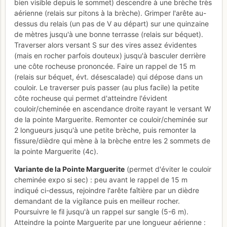
bien visible depuis le sommet) descendre à une brèche très
aérienne (relais sur pitons à la brèche). Grimper l'arête au-
dessus du relais (un pas de V au départ) sur une quinzaine
de mètres jusqu'à une bonne terrasse (relais sur béquet).
Traverser alors versant S sur des vires assez évidentes
(mais en rocher parfois douteux) jusqu'à basculer derrière
une côte rocheuse prononcée. Faire un rappel de 15 m
(relais sur béquet, évt. désescalade) qui dépose dans un
couloir. Le traverser puis passer (au plus facile) la petite
côte rocheuse qui permet d'atteindre l'évident
couloir/cheminée en ascendance droite rayant le versant W
de la pointe Marguerite. Remonter ce couloir/cheminée sur
2 longueurs jusqu'à une petite brèche, puis remonter la
fissure/dièdre qui mène à la brèche entre les 2 sommets de
la pointe Marguerite (4c).
Variante de la Pointe Marguerite
(permet d'éviter le couloir
cheminée expo si sec) : peu avant le rappel de 15 m
indiqué ci-dessus, rejoindre l'arête faîtière par un dièdre
demandant de la vigilance puis en meilleur rocher.
Poursuivre le fil jusqu'à un rappel sur sangle (5-6 m).
Atteindre la pointe Marguerite par une longueur aérienne :