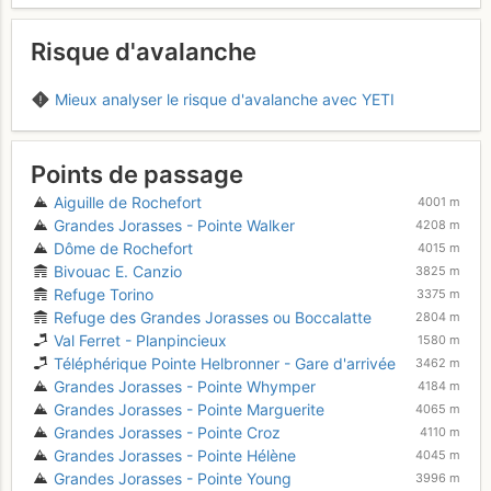
Risque d'avalanche
Mieux analyser le risque d'avalanche avec YETI
Points de passage
Aiguille de Rochefort
4001 m
Grandes Jorasses - Pointe Walker
4208 m
Dôme de Rochefort
4015 m
Bivouac E. Canzio
3825 m
Refuge Torino
3375 m
Refuge des Grandes Jorasses ou Boccalatte
2804 m
Val Ferret - Planpincieux
1580 m
Téléphérique Pointe Helbronner - Gare d'arrivée
3462 m
Grandes Jorasses - Pointe Whymper
4184 m
Grandes Jorasses - Pointe Marguerite
4065 m
Grandes Jorasses - Pointe Croz
4110 m
Grandes Jorasses - Pointe Hélène
4045 m
Grandes Jorasses - Pointe Young
3996 m