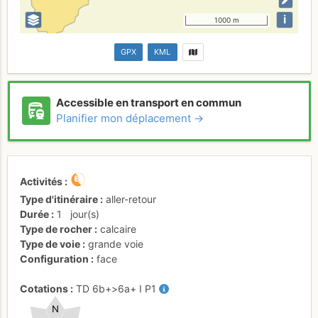
i
1000 m
GPX
KML
Accessible en transport en commun
Planifier mon déplacement →
Activités
Type d'itinéraire
aller-retour
Durée
1
jour(s)
Type de rocher
calcaire
Type de voie
grande voie
Configuration
face
Cotations
TD
6b+
>6a+
I
P1
N