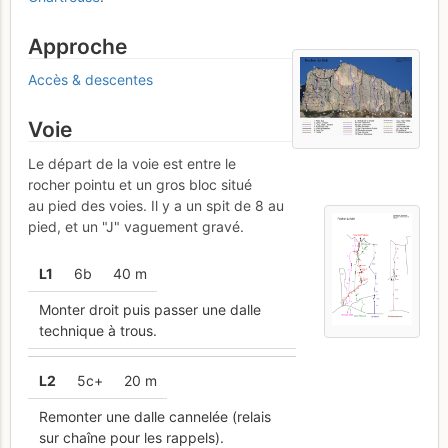
Approche
Accès & descentes
Voie
Le départ de la voie est entre le
rocher pointu et un gros bloc situé
au pied des voies. Il y a un spit de 8 au
pied, et un "J" vaguement gravé.
L
1
6b
40 m
Monter droit puis passer une dalle
technique à trous.
L
2
5c+
20 m
Remonter une dalle cannelée (relais
sur chaîne pour les rappels).