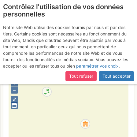
Contrôlez l'utilisation de vos données
fr
personnelles
Grandes Jorasses -
Notre site Web utilise des cookies fournis par nous et par des
tiers. Certains cookies sont nécessaires au fonctionnement du
Pointe Walker : Colton -
site Web, tandis que d'autres peuvent être ajustés par vous à
MacIntyre
tout moment, en particulier ceux qui nous permettent de
comprendre les performances de notre site Web et de vous
fournir des fonctionnalités de médias sociaux. Vous pouvez les
accepter ou les refuser tous ou bien
paramétrer vos choix
.
France
Haute-Savoie
Mont-Blanc
Tout refuser
Tout accepter
+
–
⤢