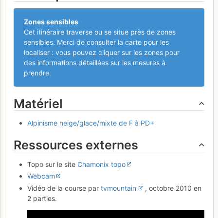
Zones sensibles
Cet itinéraire traverse ou se situe près de zones
sensibles. Merci de consulter la carte pour les
localiser : vous pouvez cliquer sur les zones pour
des informations détaillées sur les mesures à
prendre.
Matériel
Alpinisme neige/glace/mixte de F à PD+
Ressources externes
Topo sur le site
Chamonix topo
Webcam
Vidéo de la course par
tvmountain
, octobre 2010 en
2 parties.