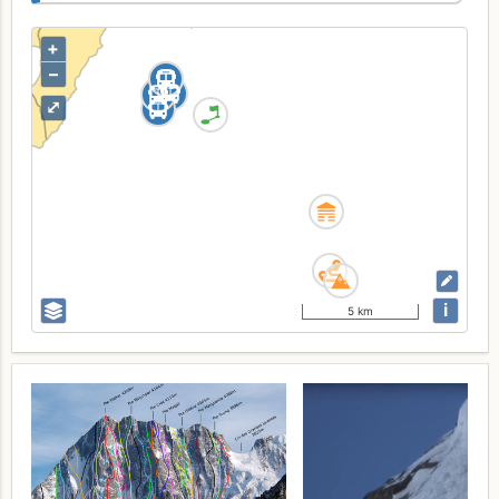
+
–
⤢
i
5 km