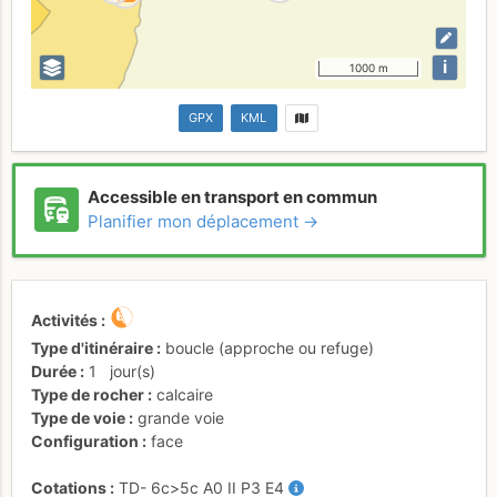
i
1000 m
GPX
KML
Accessible en transport en commun
Planifier mon déplacement →
Activités
Type d'itinéraire
boucle (approche ou refuge)
Durée
1
jour(s)
Type de rocher
calcaire
Type de voie
grande voie
Configuration
face
Cotations
TD-
6c
>5c
A0
II
P3
E4