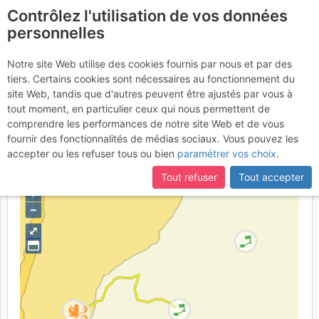
Contrôlez l'utilisation de vos données
fr
personnelles
Crête de l'Alpette -
Notre site Web utilise des cookies fournis par nous et par des
tiers. Certains cookies sont nécessaires au fonctionnement du
Paroi de Bellefont : Éperon
site Web, tandis que d'autres peuvent être ajustés par vous à
des Pins - sortie Paraboule
tout moment, en particulier ceux qui nous permettent de
comprendre les performances de notre site Web et de vous
fournir des fonctionnalités de médias sociaux. Vous pouvez les
accepter ou les refuser tous ou bien
paramétrer vos choix
.
France
Isère
Chartreuse
Tout refuser
Tout accepter
+
–
⤢