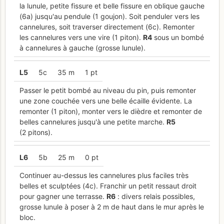
la lunule, petite fissure et belle fissure en oblique gauche
(6a) jusqu'au pendule (1 goujon). Soit penduler vers les
cannelures, soit traverser directement (6c). Remonter
les cannelures vers une vire (1 piton).
R
4
sous un bombé
à cannelures à gauche (grosse lunule).
L
5
5c
35 m
1 pt
Passer le petit bombé au niveau du pin, puis remonter
une zone couchée vers une belle écaille évidente. La
remonter (1 piton), monter vers le dièdre et remonter de
belles cannelures jusqu'à une petite marche.
R
5
(2 pitons).
L
6
5b
25 m
0 pt
Continuer au-dessus les cannelures plus faciles très
belles et sculptées (4c). Franchir un petit ressaut droit
pour gagner une terrasse.
R
6
: divers relais possibles,
grosse lunule à poser à 2 m de haut dans le mur après le
bloc.