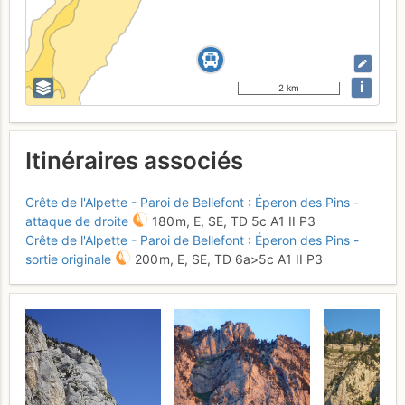
i
2 km
Itinéraires associés
Crête de l'Alpette - Paroi de Bellefont : Éperon des Pins -
attaque de droite
180 m,
E, SE,
TD
5c
A1
II
P3
Crête de l'Alpette - Paroi de Bellefont : Éperon des Pins -
sortie originale
200 m,
E, SE,
TD
6a
>5c
A1
II
P3