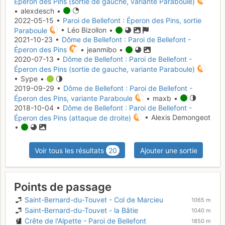
Éperon des Pins (sortie de gauche, variante Paraboule)
• alexdesch •
2022-05-15 •
Paroi de Bellefont : Éperon des Pins, sortie
Paraboule
• Léo Bizollon •
2021-10-23 •
Dôme de Bellefont : Paroi de Bellefont -
Éperon des Pins
• jeanmibo •
2020-07-13 •
Dôme de Bellefont : Paroi de Bellefont -
Éperon des Pins (sortie de gauche, variante Paraboule)
• Sype •
2019-09-29 •
Dôme de Bellefont : Paroi de Bellefont -
Éperon des Pins, variante Paraboule
• maxb •
2018-10-04 •
Dôme de Bellefont : Paroi de Bellefont -
Éperon des Pins (attaque de droite)
• Alexis Demongeot
•
Voir tous les résultats
20
Ajouter une sortie
Points de passage
Saint-Bernard-du-Touvet - Col de Marcieu
1065 m
Saint-Bernard-du-Touvet - la Bâtie
1040 m
Crête de l'Alpette - Paroi de Bellefont
1850 m