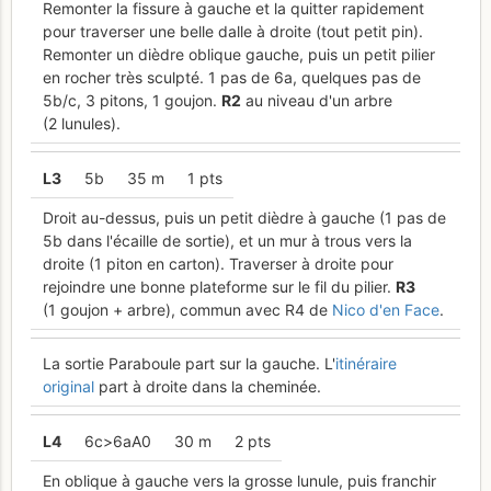
Remonter la fissure à gauche et la quitter rapidement
pour traverser une belle dalle à droite (tout petit pin).
Remonter un dièdre oblique gauche, puis un petit pilier
en rocher très sculpté. 1 pas de 6a, quelques pas de
5b/c, 3 pitons, 1 goujon.
R
2
au niveau d'un arbre
(2 lunules).
L
3
5b
35 m
1 pts
Droit au-dessus, puis un petit dièdre à gauche (1 pas de
5b dans l'écaille de sortie), et un mur à trous vers la
droite (1 piton en carton). Traverser à droite pour
rejoindre une bonne plateforme sur le fil du pilier.
R
3
(1 goujon + arbre), commun avec R4 de
Nico d'en Face
.
La sortie Paraboule part sur la gauche. L'
itinéraire
original
part à droite dans la cheminée.
L
4
6c>6aA0
30 m
2 pts
En oblique à gauche vers la grosse lunule, puis franchir