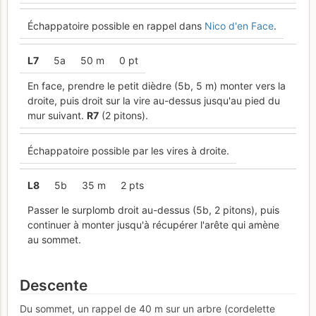
Échappatoire possible en rappel dans
Nico d'en Face
.
L
7
5a
50 m
0 pt
En face, prendre le petit dièdre (5b, 5 m) monter vers la
droite, puis droit sur la vire au-dessus jusqu'au pied du
mur suivant.
R
7
(2 pitons).
Échappatoire possible par les vires à droite.
L
8
5b
35 m
2 pts
Passer le surplomb droit au-dessus (5b, 2 pitons), puis
continuer à monter jusqu'à récupérer l'arête qui amène
au sommet.
Descente
Du sommet, un rappel de 40 m sur un arbre (cordelette