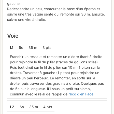
gauche.
Redescendre un peu, contourner la base d'un éperon et
suivre une très vague sente qui remonte sur 30 m. Ensuite,
suivre une vire à droite.
Voie
L
1
5c
35 m
3 pts
Franchir un ressaut et remonter un dièdre tirant à droite
pour rejoindre le fil du pilier (traces de goujons sciés).
Puis tout droit sur le fil du pilier sur 10 m (1 piton sur la
droite). Traverser à gauche (1 piton) pour rejoindre un
dièdre un peu herbeux. Le remonter, en sortir sur la
droite, puis traverser des gradins à droite. Quelques pas
de 5c sur la longueur.
R
1
sous un petit surplomb,
commun avec le relai de rappel de
Nico d'en Face
.
L
2
6a
35 m
4 pts