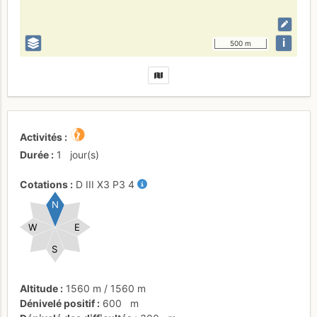
i
500 m
Activités
Durée
1
jour(s)
Cotations
D
III
X3
P3
4
N
W
E
S
Altitude
1560 m
/
1560 m
Dénivelé positif
600
m