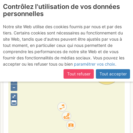
Contrôlez l'utilisation de vos données
fr
personnelles
Vallon du Fournel -
Notre site Web utilise des cookies fournis par nous et par des
tiers. Certains cookies sont nécessaires au fonctionnement du
Colosse de Rhodes : Les
site Web, tandis que d'autres peuvent être ajustés par vous à
nains des ravines
tout moment, en particulier ceux qui nous permettent de
comprendre les performances de notre site Web et de vous
fournir des fonctionnalités de médias sociaux. Vous pouvez les
accepter ou les refuser tous ou bien
paramétrer vos choix
.
France
Hautes-Alpes
Écrins
Tout refuser
Tout accepter
+
–
⤢