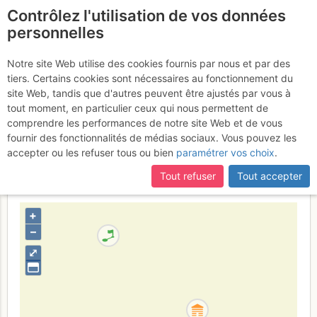
Contrôlez l'utilisation de vos données
fr
personnelles
Grandes Jorasses -
Notre site Web utilise des cookies fournis par nous et par des
tiers. Certains cookies sont nécessaires au fonctionnement du
Pointe Walker : Goulotte
site Web, tandis que d'autres peuvent être ajustés par vous à
MacIntyre de gauche (ou
tout moment, en particulier ceux qui nous permettent de
comprendre les performances de notre site Web et de vous
petite MacIntyre)
fournir des fonctionnalités de médias sociaux. Vous pouvez les
accepter ou les refuser tous ou bien
paramétrer vos choix
.
Tout refuser
Tout accepter
France
Haute-Savoie
Mont-Blanc
+
–
⤢