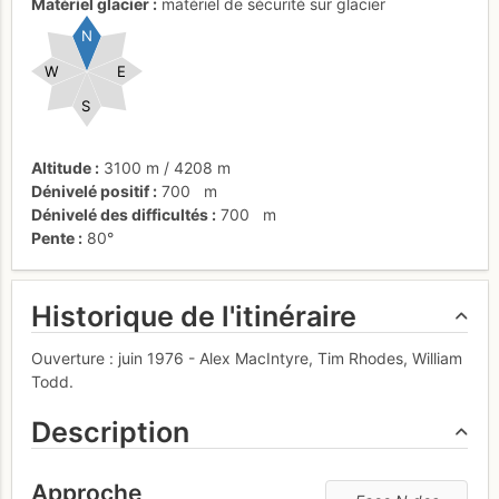
Matériel glacier
matériel de sécurité sur glacier
N
W
E
S
Altitude
3100 m
/
4208 m
Dénivelé positif
700
m
Dénivelé des difficultés
700
m
Pente
80°
Historique de l'itinéraire
Ouverture : juin 1976 - Alex MacIntyre, Tim Rhodes, William
Todd.
Description
Approche