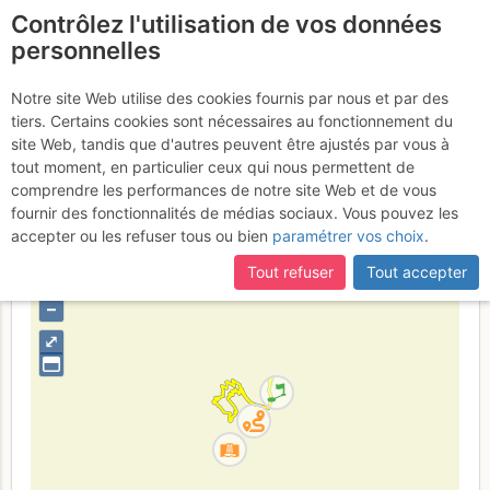
Contrôlez l'utilisation de vos données
fr
personnelles
Suite à une récente et importante mise à jour du site,
si
Cascades de Ceillac
certaines pages ne sont plus accessibles, manquantes ou
Notre site Web utilise des cookies fournis par nous et par des
incomplètes, déconnectez-vous puis reconnectez-vous à votre
tiers. Certains cookies sont nécessaires au fonctionnement du
: Easy rider
compte sur le site.
site Web, tandis que d'autres peuvent être ajustés par vous à
tout moment, en particulier ceux qui nous permettent de
comprendre les performances de notre site Web et de vous
fournir des fonctionnalités de médias sociaux. Vous pouvez les
France
Hautes-Alpes
Queyras S - Parpaillon - Ubaye -
accepter ou les refuser tous ou bien
paramétrer vos choix
.
Orrenaye
Tout refuser
Tout accepter
+
–
⤢