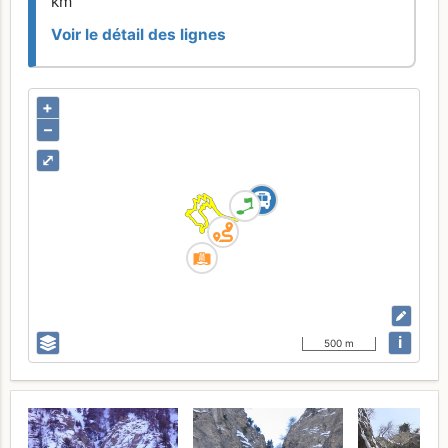
km
Voir le détail des lignes
+
–
⤢
i
500 m