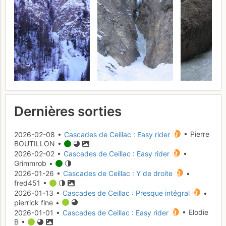
Dernières sorties
2026-02-08 •
Cascades de Ceillac : Easy rider
• Pierre
BOUTILLON •
2026-02-02 •
Cascades de Ceillac : Easy rider
•
Grimmrob •
2026-01-26 •
Cascades de Ceillac : Y de droite
•
fred451 •
2026-01-13 •
Cascades de Ceillac : Presque intégral
•
pierrick fine •
2026-01-01 •
Cascades de Ceillac : Easy rider
• Elodie
B •