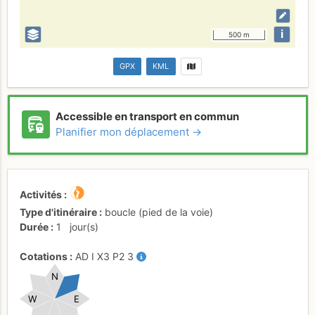
i
500 m
GPX
KML
Accessible en transport en commun
Planifier mon déplacement →
Activités
Type d'itinéraire
boucle (pied de la voie)
Durée
1
jour(s)
Cotations
AD
I
X3
P2
3
N
W
E