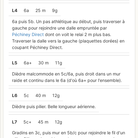
L
4
6a
25 m
9g
6a puis 5b. Un pas athlétique au début, puis traverser à
gauche pour rejoindre une dalle empruntée par
Péchiney Direct
dont on voit le relai 2 m plus bas.
Traverser la dalle vers la gauche (plaquettes dorées) en
coupant Péchiney Direct.
L
5
6a+
30 m
11g
Dièdre malcommode en 5c/6a, puis droit dans un mur
raide et continu dans le 6a (d'où 6a+ pour l'ensemble).
L
6
5c
40 m
12g
Dièdre puis pilier. Belle longueur aérienne.
L
7
5c+
45 m
12g
Gradins en 3c, puis mur en 5b/c pour rejoindre le fil d'un