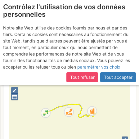
Contrôlez l'utilisation de vos données
fr
personnelles
Chamrousse - Tour
Notre site Web utilise des cookies fournis par nous et par des
tiers. Certains cookies sont nécessaires au fonctionnement du
de l'Homme : No Raffaran !
site Web, tandis que d'autres peuvent être ajustés par vous à
tout moment, en particulier ceux qui nous permettent de
comprendre les performances de notre site Web et de vous
fournir des fonctionnalités de médias sociaux. Vous pouvez les
France
Isère
Belledonne
accepter ou les refuser tous ou bien
paramétrer vos choix
.
+
Tout refuser
Tout accepter
–
⤢