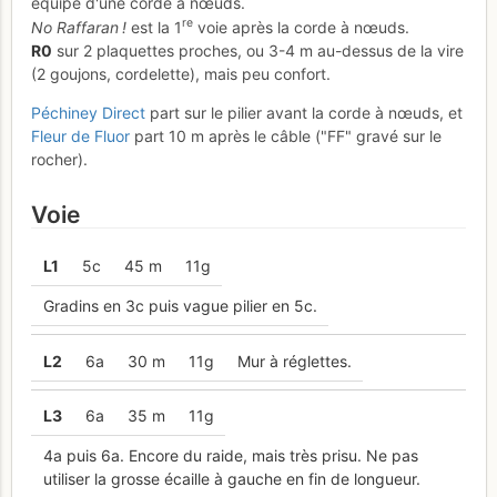
équipé d'une corde à nœuds.
re
No Raffaran !
est la 1
voie après la corde à nœuds.
R0
sur 2 plaquettes proches, ou 3-4 m au-dessus de la vire
(2 goujons, cordelette), mais peu confort.
Péchiney Direct
part sur le pilier avant la corde à nœuds, et
Fleur de Fluor
part 10 m après le câble ("FF" gravé sur le
rocher).
Voie
L
1
5c
45 m
11g
Gradins en 3c puis vague pilier en 5c.
L
2
6a
30 m
11g
Mur à réglettes.
L
3
6a
35 m
11g
4a puis 6a. Encore du raide, mais très prisu. Ne pas
utiliser la grosse écaille à gauche en fin de longueur.