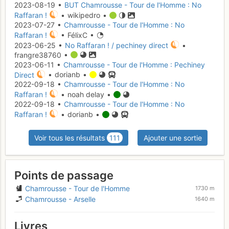
2023-08-19 •
BUT Chamrousse - Tour de l'Homme : No
Raffaran !
• wikipedro •
2023-07-27 •
Chamrousse - Tour de l'Homme : No
Raffaran !
• FélixC •
2023-06-25 •
No Raffaran ! / pechiney direct
•
frangre38760 •
2023-06-11 •
Chamrousse - Tour de l'Homme : Pechiney
Direct
• dorianb •
2022-09-18 •
Chamrousse - Tour de l'Homme : No
Raffaran !
• noah delay •
2022-09-18 •
Chamrousse - Tour de l'Homme : No
Raffaran !
• dorianb •
Voir tous les résultats
111
Ajouter une sortie
Points de passage
Chamrousse - Tour de l'Homme
1730 m
Chamrousse - Arselle
1640 m
Livres