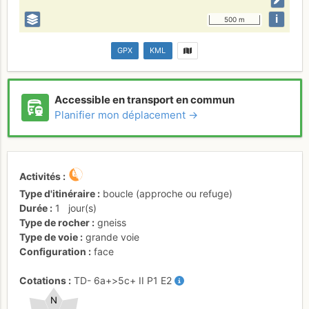
i
500 m
GPX
KML
Accessible en transport en commun
Planifier mon déplacement →
Activités
Type d'itinéraire
boucle (approche ou refuge)
Durée
1
jour(s)
Type de rocher
gneiss
Type de voie
grande voie
Configuration
face
Cotations
TD-
6a+
>5c+
II
P1
E2
N