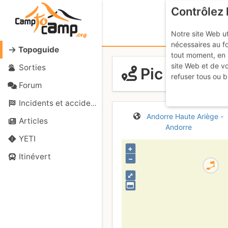
Contrôlez 
Notre site Web ut
nécessaires au f
Topoguide
tout moment, en 
site Web et de v
Sorties
Pic de Ríbu
refuser tous ou b
Forum
Incidents et accidents
Andorre
Haute Ariège -
Articles
Andorre
YETI
+
Itinévert
–
⤢