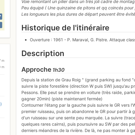
Voie remontant un pilier dans un très joli cadre de monta
Peu équipé ( Une quinzaine de pitons et qq coincés pour 
Les longueurs les plus dures de départ peuvent être évitée
Historique de l'itinéraire
Ouverture : 1961 - P. Maraval, G. Pistre. Attaque clas
Description
7 m
0 m
Approche
1h30
Depuis la station de Grau Roig " (grand parking au fond "c
suivre la piste forestière (direction W puis SW) jusqu'au p
Pessons. Elle peut se prendre en voiture (très raide, parkin
gagner 20min) (piste maintenant fermée)
)
Contourner l'étang par la gauche puis suivre le GR vers l'
premier ruisseau, puis on abandonne le GR pour partir à 
d'un ruisseau sur une sente peu marquée. La suivre (trace
quelques rares cairns), puis poursuivre au SW par des pe
derniers méandres de la rivière. De là, ne pas monter à g