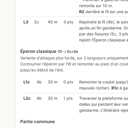
remonte sur 10 m.
R
2
derrière le fil sur une 
L
3
5c
40 m
3 pts
Rejoindre le fil (4b), le s
après un fin gendarme. Gr
par des fissures (5c, 3 pi
rejoint l'Éperon classiqu
Éperon classique
TD- / 5c>5b
Variante d'attaque plus facile, sur 2 longueurs uniquement
Contourner l'éperon par l'W et remonter au pied d'un coul
jusqu'au début de l'été.
L
1c
4b
30 m
0 pts
Remonter le couloir jusqu'
mauvais rocher).
R
1c
à gau
L
2c
4b
30 m
1 pts
Traverser la plateforme su
dalles qui perdent leur ver
gendarme. L'itinéraire rej
Partie commune