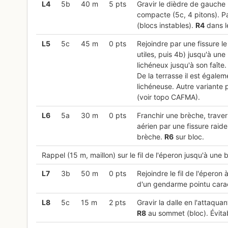
L
4
5b
40 m
5 pts
Gravir le dièdre de gauche (
compacte (5c, 4 pitons). P
(blocs instables).
R
4
dans le
L
5
5c
45 m
0 pts
Rejoindre par une fissure le 
utiles, puis 4b) jusqu'à une 
lichéneux jusqu'à son faîte
De la terrasse il est égalem
lichéneuse. Autre variante 
(voir topo CAFMA).
L
6
5a
30 m
0 pts
Franchir une brèche, traver
aérien par une fissure raid
brèche.
R
6
sur bloc.
Rappel (15 m, maillon) sur le fil de l'éperon jusqu'à une
L
7
3b
50 m
0 pts
Rejoindre le fil de l'éperon
d'un gendarme pointu carac
L
8
5c
15 m
2 pts
Gravir la dalle en l'attaqua
R
8
au sommet (bloc). Évitab