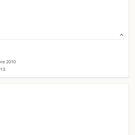
bre 2010
013