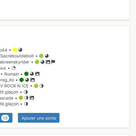
jo44 •
Sacreboutdeboit •
akreenskyrider •
oux •
• Romain •
reg_ito •
V ROCK N ICE •
it.glaçon •
ascade •
tit.glaçon •
19
Ajouter une sortie