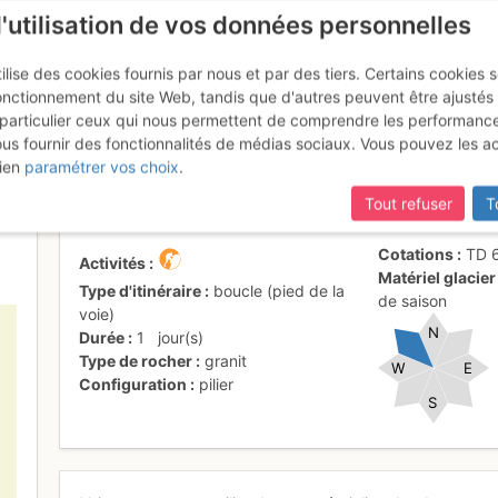
l'utilisation de vos données personnelles
ilise des cookies fournis par nous et par des tiers. Certains cookies 
onctionnement du site Web, tandis que d'autres peuvent être ajustés
particulier ceux qui nous permettent de comprendre les performanc
ous fournir des fonctionnalités de médias sociaux. Vous pouvez les a
ls : Éperon NW
ien
paramétrer vos choix
.
Tout refuser
T
Cotations
TD
Activités
Matériel glacier
Type d'itinéraire
boucle (pied de la
de saison
voie)
N
Durée
1
jour(s)
Type de rocher
granit
W
E
Configuration
pilier
S