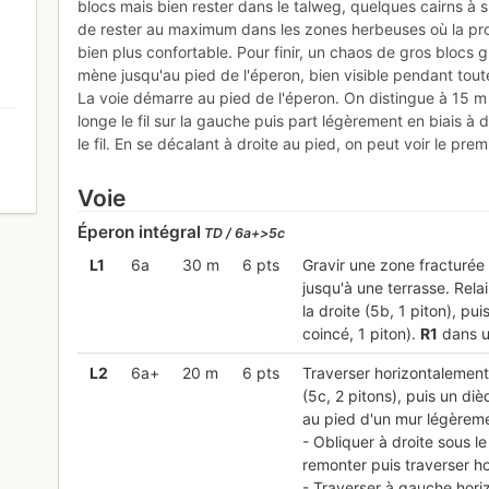
blocs mais bien rester dans le talweg, quelques cairns à 
de rester au maximum dans les zones herbeuses où la pr
bien plus confortable. Pour finir, un chaos de gros blocs 
mène jusqu'au pied de l'éperon, bien visible pendant tout
La voie démarre au pied de l'éperon. On distingue à 15 m 
longe le fil sur la gauche puis part légèrement en biais à d
le fil. En se décalant à droite au pied, on peut voir le premi
0
Voie
Éperon intégral
TD / 6a+>5c
L
1
6a
30 m
6 pts
Gravir une zone fracturée 
jusqu'à une terrasse. Relai
la droite (5b, 1 piton), pu
coincé, 1 piton).
R
1
dans un
L
2
6a+
20 m
6 pts
Traverser horizontalement à
(5c, 2 pitons), puis un diè
au pied d'un mur légèremen
- Obliquer à droite sous le 
remonter puis traverser ho
- Traverser à gauche horiz