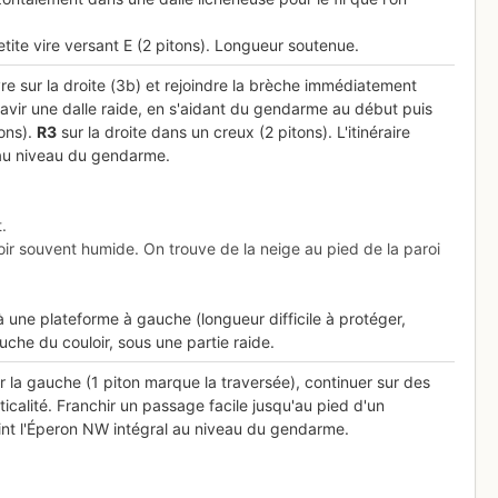
petite vire versant E (2 pitons). Longueur soutenue.
uivre sur la droite (3b) et rejoindre la brèche immédiatement
avir une dalle raide, en s'aidant du gendarme au début puis
tons).
R
3
sur la droite dans un creux (2 pitons). L'itinéraire
e au niveau du gendarme.
.
oir souvent humide. On trouve de la neige au pied de la paroi
à une plateforme à gauche (longueur difficile à protéger,
che du couloir, sous une partie raide.
r la gauche (1 piton marque la traversée), continuer sur des
ticalité. Franchir un passage facile jusqu'au pied d'un
oint l'Éperon NW intégral au niveau du gendarme.