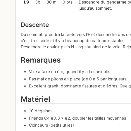
L
9
3b
30 m
0 pts
Descendre du gendarme par
jusqu'au sommet.
Descente
Du sommet, prendre la crête vers l'E et descendre des coul
c'est très raide et il y a beaucoup de cailloux instables.
Descendre le couloir plein N jusqu'au pied de la voie. Rejo
Remarques
Voie à faire en été, quand il y a la canicule.
Pas mal de pitons en place (de 0 à 5 par longueur). Il
Excellent granit, dominante fissures et dièdres. Que
Matériel
10 dégaines
Friends C4 #0.3 > #2, doubler les tailles moyennes
Coinceurs (petits utiles)