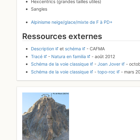
Hexcentrics (grandes tailles utiles)
Sangles
Alpinisme neige/glace/mixte de F à PD+
Ressources externes
Description
et
schéma
- CAFMA
Tracé
-
Natura en familia
- août 2012
Schéma de la voie classique
-
Joan Jover
- octo
Schéma de la voie classique
-
topo-roc
- mars 2