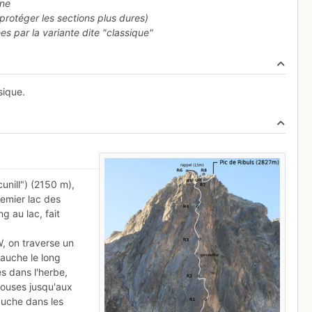
gne
protéger les sections plus dures)
s par la variante dite "classique"
sique.
unill") (2150 m),
remier lac des
g au lac, fait
W, on traverse un
gauche le long
s dans l'herbe,
louses jusqu'aux
auche dans les