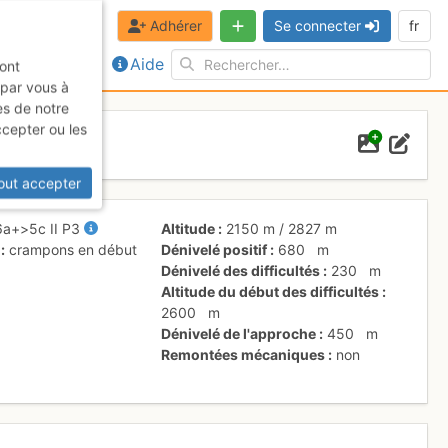
Adhérer
Se connecter
fr
Aide
sont
 par vous à
es de notre
ccepter ou les
out accepter
6a+
>5c
II
P3
Altitude
2150 m
/
2827 m
crampons en début
Dénivelé positif
680
m
Dénivelé des difficultés
230
m
Altitude du début des difficultés
2600
m
Dénivelé de l'approche
450
m
Remontées mécaniques
non