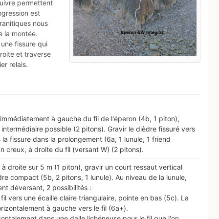
suivre permettent
ogression est
granitiques nous
e la montée.
une fissure qui
roite et traverse
er relais.
immédiatement à gauche du fil de l'éperon (4b, 1 piton),
 intermédiaire possible (2 pitons). Gravir le dièdre fissuré vers
is la fissure dans la prolongement (6a, 1 lunule, 1 friend
 creux, à droite du fil (versant W) (2 pitons).
 droite sur 5 m (1 piton), gravir un court ressaut vertical
dre compact (5b, 2 pitons, 1 lunule). Au niveau de la lunule,
t déversant, 2 possibilités :
fil vers une écaille claire triangulaire, pointe en bas (5c). La
rizontalement à gauche vers le fil (6a+).
ontalement dans une dalle lichéneuse pour le fil que l'on