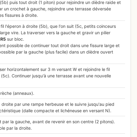
5b) puis tout droit (1 piton) pour rejoindre un dièdre raide et
ar un crochet à gauche, rejoindre une terrasse déversée
s fissures à droite.
fil l'éperon à droite (5b), que l'on suit (5c, petits coinceurs
large vire. La traverser vers la gauche et gravir un pilier
.
R
5
sur bloc.
ent possible de continuer tout droit dans une fissure large et
possible par la gauche (plus facile) dans un dièdre ouvert
ser horizontalement sur 3 m versant W et rejoindre le fil
e (5c). Continuer jusqu'à une terrasse avant une nouvelle
 brèche (anneaux).
 à droite par une rampe herbeuse et le suivre jusqu'au pied
téristique (dalle compacte et lichéneuse en versant N).
nt par la gauche, avant de revenir en son centre (2 pitons).
le par la droite.