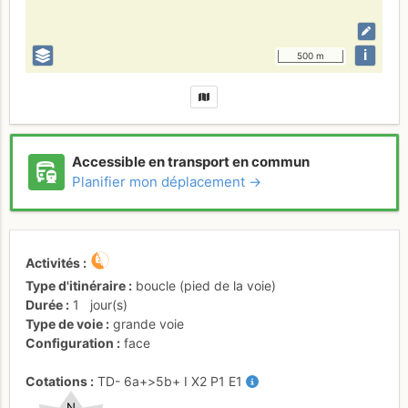
i
500 m
Accessible en transport en commun
Planifier mon déplacement →
Activités
Type d'itinéraire
boucle (pied de la voie)
Durée
1
jour(s)
Type de voie
grande voie
Configuration
face
Cotations
TD-
6a+
>5b+
I
X2
P1
E1
N