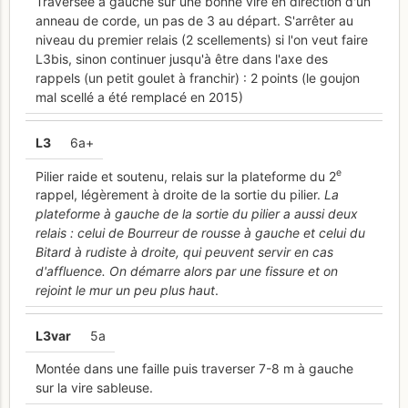
Traversée à gauche sur une bonne vire en direction d'un
anneau de corde, un pas de 3 au départ. S'arrêter au
niveau du premier relais (2 scellements) si l'on veut faire
L3bis, sinon continuer jusqu'à être dans l'axe des
rappels (un petit goulet à franchir) : 2 points (le goujon
mal scellé a été remplacé en 2015)
L
3
6a+
e
Pilier raide et soutenu, relais sur la plateforme du 2
rappel, légèrement à droite de la sortie du pilier.
La
plateforme à gauche de la sortie du pilier a aussi deux
relais : celui de Bourreur de rousse à gauche et celui du
Bitard à rudiste à droite, qui peuvent servir en cas
d'affluence. On démarre alors par une fissure et on
rejoint le mur un peu plus haut
.
L
3var
5a
Montée dans une faille puis traverser 7-8 m à gauche
sur la vire sableuse.