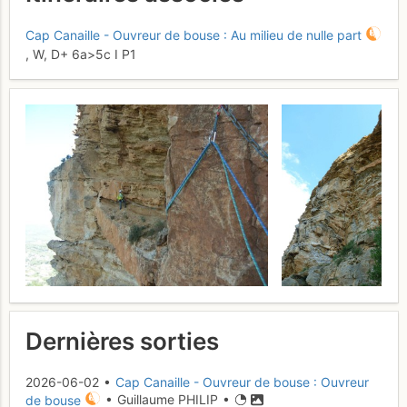
Cap Canaille - Ouvreur de bouse : Au milieu de nulle part
,
W,
D+
6a
>5c
I
P1
Dernières sorties
2026-06-02 •
Cap Canaille - Ouvreur de bouse : Ouvreur
de bouse
• Guillaume PHILIP •