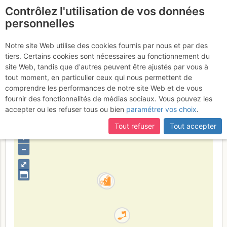
Contrôlez l'utilisation de vos données
fr
personnelles
Cap Canaille -
Notre site Web utilise des cookies fournis par nous et par des
tiers. Certains cookies sont nécessaires au fonctionnement du
Ouvreur de bouse :
site Web, tandis que d'autres peuvent être ajustés par vous à
Ouvreur de bouse
tout moment, en particulier ceux qui nous permettent de
comprendre les performances de notre site Web et de vous
fournir des fonctionnalités de médias sociaux. Vous pouvez les
accepter ou les refuser tous ou bien
paramétrer vos choix
.
France
Bouches-du-Rhône
Provence
Calanques
Tout refuser
Tout accepter
+
–
⤢