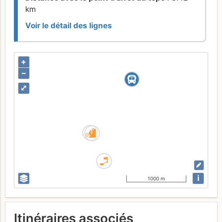
km
Voir le détail des lignes
+
–
⤢
i
1000 m
Itinéraires associés