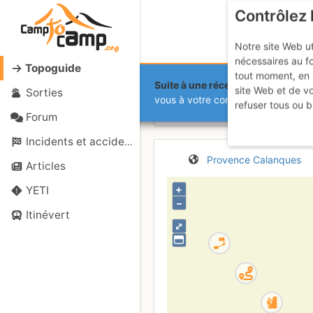
Contrôlez 
Notre site Web ut
nécessaires au f
Topoguide
tout moment, en 
Suite à une récente et importante 
site Web et de v
Sorties
Calanques -
vous à votre compte sur le site.
refuser tous ou b
Forum
Incidents et accidents
Provence
Calanques
Articles
+
YETI
–
Itinévert
⤢