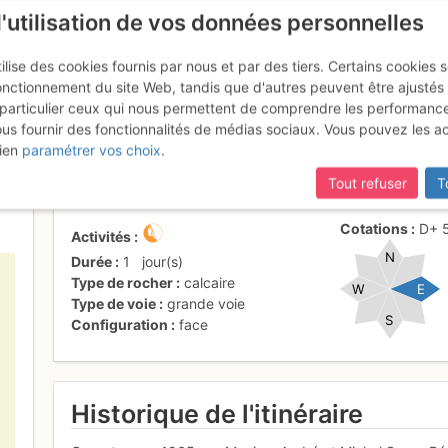
l'utilisation de vos données personnelles
ilise des cookies fournis par nous et par des tiers. Certains cookies 
onctionnement du site Web, tandis que d'autres peuvent être ajustés
particulier ceux qui nous permettent de comprendre les performanc
mise à jour du site,
si certaines pages ne sont plus accessibles, m
ous fournir des fonctionnalités de médias sociaux. Vous pouvez les a
 Sormiou - Le Bec : Le Couchan
ien
paramétrer vos choix
.
Tout refuser
T
Cotations
D+
Activités
N
Durée
1
jour(s)
Type de rocher
calcaire
W
E
Type de voie
grande voie
S
Configuration
face
Historique de l'itinéraire