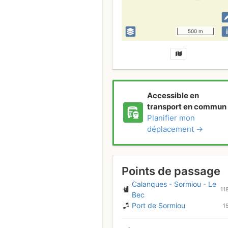
i
500 m
Accessible en
transport en commun
Planifier mon
déplacement →
Points de passage
Calanques - Sormiou - Le
11
Bec
Port de Sormiou
1