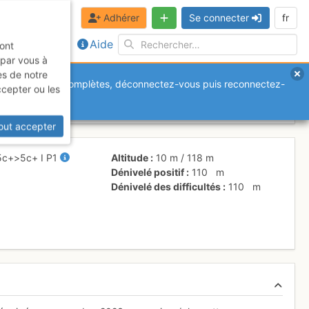
Adhérer
Se connecter
fr
Aide
sont
 par vous à
es de notre
anquantes ou incomplètes, déconnectez-vous puis reconnectez-
ccepter ou les
t
out accepter
5c+
>5c+
I
P1
Altitude
10 m
/
118 m
Dénivelé positif
110
m
Dénivelé des difficultés
110
m