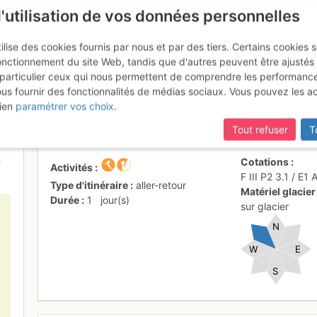
l'utilisation de vos données personnelles
ilise des cookies fournis par nous et par des tiers. Certains cookies 
onctionnement du site Web, tandis que d'autres peuvent être ajustés
particulier ceux qui nous permettent de comprendre les performanc
ous fournir des fonctionnalités de médias sociaux. Vous pouvez les a
s : Par le Glacier de Laveciau
ien
paramétrer vos choix
.
Tout refuser
T
e
Cotations
Activités
F
III
P2
3.1
/
E1
Type d'itinéraire
aller-retour
Matériel glacier
Durée
1
jour(s)
sur glacier
N
W
E
S