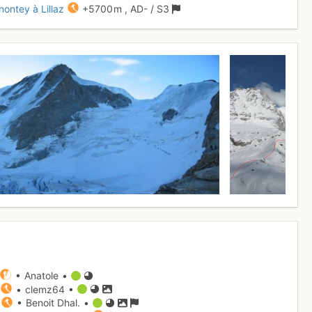
nontey à Lillaz
+5700 m
,
AD-
/ S3
• Anatole •
• clemz64 •
• Benoit Dhal. •