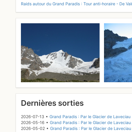
Raids autour du Grand Paradis : Tour anti-horaire - De Val
Dernières sorties
2026-07-13 •
Grand Paradis : Par le Glacier de Laveciau
2026-05-16 •
Grand Paradis : Par le Glacier de Laveciau
2026-05-02 •
Grand Paradis : Par le Glacier de Laveciau