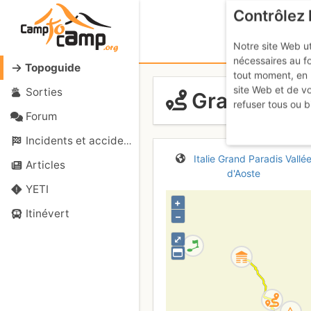
Contrôlez 
Notre site Web ut
nécessaires au f
Topoguide
tout moment, en 
site Web et de v
Sorties
Grand Paradi
refuser tous ou b
Forum
Incidents et accidents
Italie
Grand Paradis
Vallé
Articles
d'Aoste
YETI
+
Itinévert
–
⤢