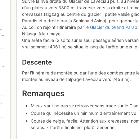
Suivre la rive droite du Glacier de Laveciau puis, au nivea
d'un plateau vers 3300 m, traverser vers la droite et remo
crevasses (zigzag au centre du glacier : petite vallée gla
Paradis et à droite par la Schiena d'Asino), pour gagner 
Au col, on rejoint l'itinéraire par le
Glacier du Grand Paradi
N jusqu'à la rimaye.
c
Une arête facile (2 spits sur le seul passage aérien versa
vrai sommet (4061 m) se situe le long de l'arête un peu p
Descente
e
Par l'itinéraire de montée ou par l'une des combes entre le
montée au niveau de l'alpage Laveciau vers 2456 m).
Remarques
)
Mieux vaut ne pas se retrouver sans trace sur le Glac
Course qui nécessite un minimum d'entraînement vu l'
Course de neige, facile. Attention aux crevasses, nom
séracs. - L'arête finale est plutôt aérienne.