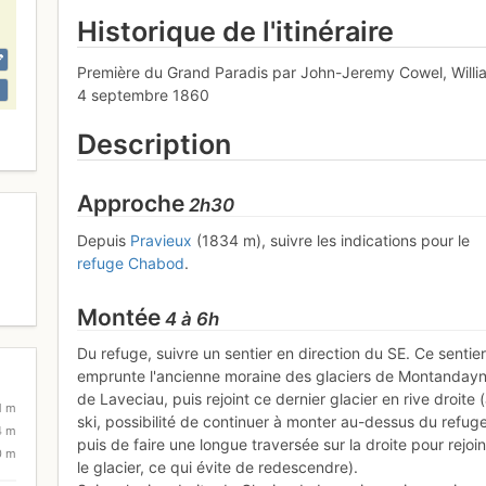
Historique de l'itinéraire
Première du Grand Paradis par John-Jeremy Cowel, Willi
4 septembre 1860
Description
Approche
2h30
Depuis
Pravieux
(1834 m), suivre les indications pour le
refuge Chabod
.
Montée
4 à 6h
Du refuge, suivre un sentier en direction du SE. Ce sentie
emprunte l'ancienne moraine des glaciers de Montandayn
de Laveciau, puis rejoint ce dernier glacier en rive droite 
1 m
ski, possibilité de continuer à monter au-dessus du refug
4 m
puis de faire une longue traversée sur la droite pour rejoi
0 m
le glacier, ce qui évite de redescendre).