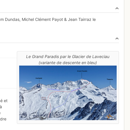
am Dundas, Michel Clément Payot & Jean Tairraz le
Le Grand Paradis par le Glacier de Laveciau
(variante de descente en bleu)
r
é et
(à
e
ndre