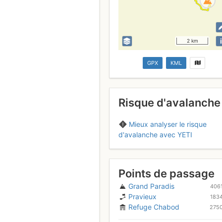
i
2 km
GPX
KML
Risque d'avalanche
Mieux analyser le risque
d'avalanche avec YETI
Points de passage
Grand Paradis
406
Pravieux
183
Refuge Chabod
275