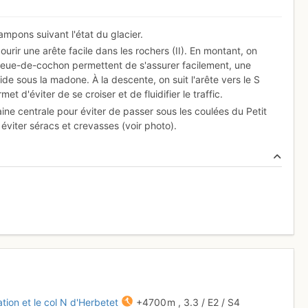
ampons suivant l'état du glacier.
courir une arête facile dans les rochers (II). En montant, on
queue-de-cochon permettent de s'assurer facilement, une
de sous la madone. À la descente, on suit l'arête vers le S
 d'éviter de se croiser et de fluidifier le traffic.
aine centrale pour éviter de passer sous les coulées du Petit
 éviter séracs et crevasses (voir photo).
ation et le col N d'Herbetet
+4700 m
,
3.3
/
E2
/ S4