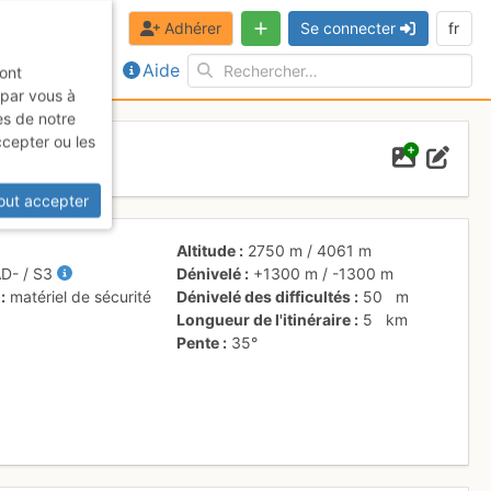
Adhérer
Se connecter
fr
Aide
sont
 par vous à
es de notre
ccepter ou les
out accepter
Altitude
2750 m
/
4061 m
AD-
/ S3
Dénivelé
+1300 m
/
-1300 m
matériel de sécurité
Dénivelé des difficultés
50
m
Longueur de l'itinéraire
5
km
Pente
35°