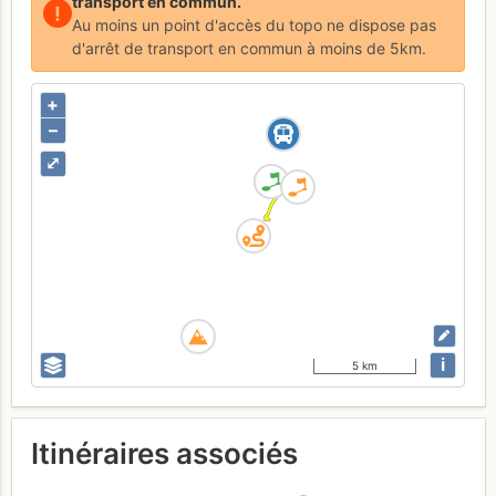
transport en commun.
!
Au moins un point d'accès du topo ne dispose pas
d'arrêt de transport en commun à moins de 5km.
+
–
⤢
i
5 km
Itinéraires associés