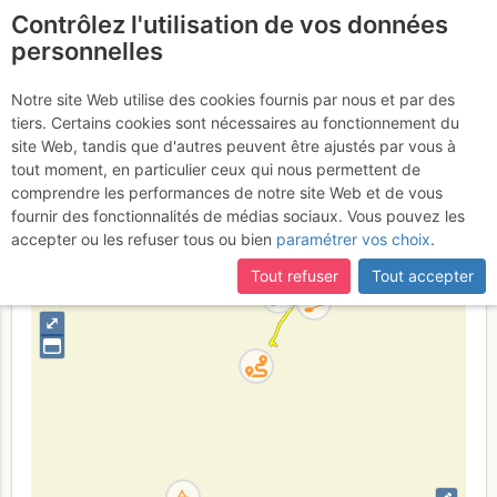
Contrôlez l'utilisation de vos données
fr
personnelles
Suite à une récente et importante mise à jour du site,
si
Le Salève : Sentier
certaines pages ne sont plus accessibles, manquantes ou
Notre site Web utilise des cookies fournis par nous et par des
incomplètes, déconnectez-vous puis reconnectez-vous à votre
tiers. Certains cookies sont nécessaires au fonctionnement du
des Bucherons
compte sur le site.
site Web, tandis que d'autres peuvent être ajustés par vous à
tout moment, en particulier ceux qui nous permettent de
comprendre les performances de notre site Web et de vous
fournir des fonctionnalités de médias sociaux. Vous pouvez les
France
Haute-Savoie
Genevois - Jura S
accepter ou les refuser tous ou bien
paramétrer vos choix
.
+
Tout refuser
Tout accepter
–
⤢