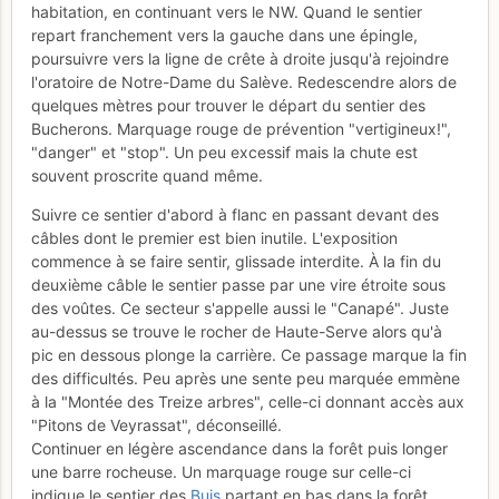
habitation, en continuant vers le NW. Quand le sentier
repart franchement vers la gauche dans une épingle,
poursuivre vers la ligne de crête à droite jusqu'à rejoindre
l'oratoire de Notre-Dame du Salève. Redescendre alors de
quelques mètres pour trouver le départ du sentier des
Bucherons. Marquage rouge de prévention "vertigineux!",
"danger" et "stop". Un peu excessif mais la chute est
souvent proscrite quand même.
Suivre ce sentier d'abord à flanc en passant devant des
câbles dont le premier est bien inutile. L'exposition
commence à se faire sentir, glissade interdite. À la fin du
deuxième câble le sentier passe par une vire étroite sous
des voûtes. Ce secteur s'appelle aussi le "Canapé". Juste
au-dessus se trouve le rocher de Haute-Serve alors qu'à
pic en dessous plonge la carrière. Ce passage marque la fin
des difficultés. Peu après une sente peu marquée emmène
à la "Montée des Treize arbres", celle-ci donnant accès aux
"Pitons de Veyrassat", déconseillé.
Continuer en légère ascendance dans la forêt puis longer
une barre rocheuse. Un marquage rouge sur celle-ci
indique le sentier des
Buis
partant en bas dans la forêt.