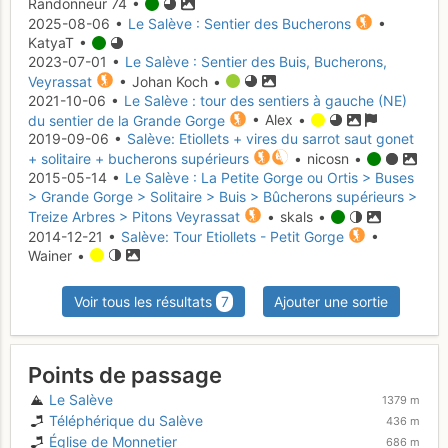
Randonneur 74 •
2025-08-06 •
Le Salève : Sentier des Bucherons
•
KatyaT •
2023-07-01 •
Le Salève : Sentier des Buis, Bucherons,
Veyrassat
• Johan Koch •
2021-10-06 •
Le Salève : tour des sentiers à gauche (NE)
du sentier de la Grande Gorge
• Alex •
2019-09-06 •
Salève: Etiollets + vires du sarrot saut gonet
+ solitaire + bucherons supérieurs
• nicosn •
2015-05-14 •
Le Salève : La Petite Gorge ou Ortis > Buses
> Grande Gorge > Solitaire > Buis > Bûcherons supérieurs >
Treize Arbres > Pitons Veyrassat
• skals •
2014-12-21 •
Salève: Tour Etiollets - Petit Gorge
•
Wainer •
Voir tous les résultats
7
Ajouter une sortie
Points de passage
Le Salève
1379 m
Téléphérique du Salève
436 m
Église de Monnetier
686 m