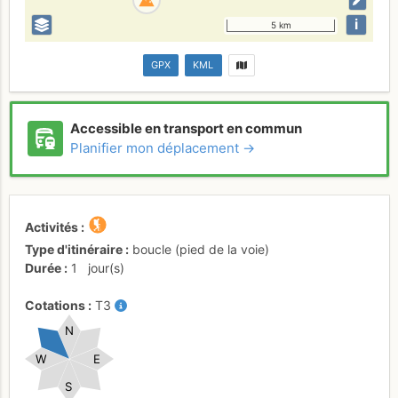
i
5 km
GPX
KML
Accessible en transport en commun
Planifier mon déplacement →
Activités
Type d'itinéraire
boucle (pied de la voie)
Durée
1
jour(s)
Cotations
T3
N
W
E
S