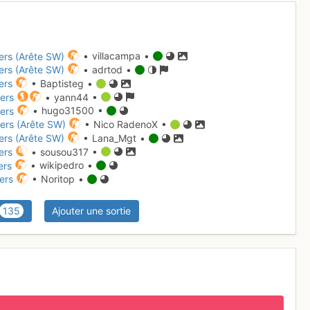
lers (Arête SW)
• villacampa •
lers (Arête SW)
• adrtod •
ers
• Baptisteg •
lers
• yann44 •
lers
• hugo31500 •
lers (Arête SW)
• Nico RadenoX •
lers (Arête SW)
• Lana_Mgt •
ers
• sousou317 •
ers
• wikipedro •
lers
• Noritop •
135
Ajouter une sortie