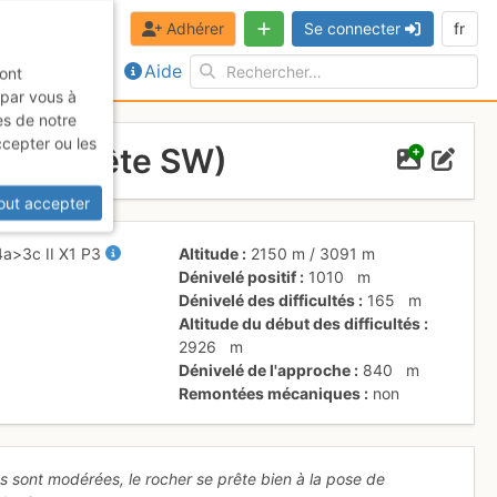
Adhérer
Se connecter
fr
Aide
sont
 par vous à
es de notre
ccepter ou les
lers (Arête SW)
out accepter
4a
>3c
II
X1
P3
Altitude
2150 m
/
3091 m
Dénivelé positif
1010
m
Dénivelé des difficultés
165
m
Altitude du début des difficultés
2926
m
Dénivelé de l'approche
840
m
Remontées mécaniques
non
tés sont modérées, le rocher se prête bien à la pose de