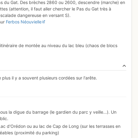
as du Gat. Des brèches 2860 ou 2600, descendre (marche) en
es (attention, il faut aller chercher le Pas du Gat très à
escalade dangereuse en versant S).
sur
Ferbos Néouvielle
itinéraire de montée au niveau du lac bleu (chaos de blocs
e plus il y a souvent plusieurs cordées sur l'arête.
sous la digue du barrage (le gardien du parc y veille...). Un
blic.
 Lac d'Orédon ou au lac de Cap de Long (sur les terrasses en
réables (proximité du parking)