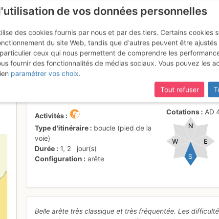
l'utilisation de vos données personnelles
ilise des cookies fournis par nous et par des tiers. Certains cookies 
onctionnement du site Web, tandis que d'autres peuvent être ajustés
particulier ceux qui nous permettent de comprendre les performanc
ous fournir des fonctionnalités de médias sociaux. Vous pouvez les a
ielle : Arête des Trois Conseil
ien
paramétrer vos choix
.
Tout refuser
T
Cotations
AD
Activités
N
Type d'itinéraire
boucle (pied de la
voie)
W
E
Durée
1
,
2
jour(s)
S
Configuration
arête
Belle arête très classique et très fréquentée. Les difficul