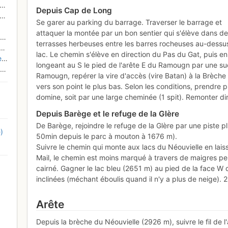
Depuis Cap de Long
Se garer au parking du barrage. Traverser le barrage et
attaquer la montée par un bon sentier qui s'élève dans d
terrasses herbeuses entre les barres rocheuses au-dessu
lac. Le chemin s'élève en direction du Pas du Gat, puis en
s
longeant au S le pied de l'arête E du Ramougn par une suc
Ramougn, repérer la vire d'accès (vire Batan) à la Brèche 
vers son point le plus bas. Selon les conditions, prendre pi
domine, soit par une large cheminée (1 spit). Remonter dir
Depuis Barège et le refuge de la Glère
De Barège, rejoindre le refuge de la Glère par une piste pl
)
50min depuis le parc à mouton à 1676 m).
Suivre le chemin qui monte aux lacs du Néouvielle en lais
Mail, le chemin est moins marqué à travers de maigres pe
cairné. Gagner le lac bleu (2651 m) au pied de la face W 
inclinées (méchant éboulis quand il n'y a plus de neige). 2
Arête
Depuis la brèche du Néouvielle (2926 m), suivre le fil de