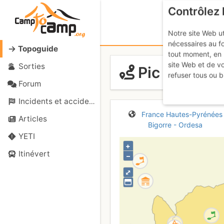
Contrôlez 
Notre site Web ut
nécessaires au f
Topoguide
tout moment, en 
site Web et de v
Sorties
Pic de Néouv
refuser tous ou b
Forum
Incidents et accidents
France
Hautes-Pyrénées
Articles
Bigorre - Ordesa
YETI
+
Itinévert
–
⤢