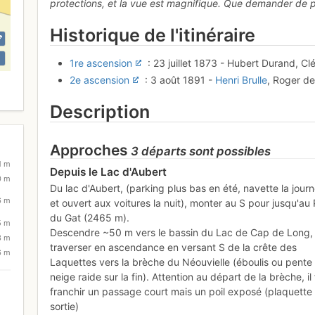
protections, et la vue est magnifique. Que demander de p
Historique de l'itinéraire
1re ascension
: 23 juillet 1873 - Hubert Durand, Clé
2e ascension
: 3 août 1891 -
Henri Brulle
, Roger de
Description
Approches
3 départs sont possibles
1 m
Depuis le Lac d'Aubert
0 m
Du lac d'Aubert, (parking plus bas en été, navette la jour
6 m
et ouvert aux voitures la nuit), monter au S pour jusqu'au
du Gat (2465 m).
5 m
Descendre ~50 m vers le bassin du Lac de Cap de Long,
3 m
traverser en ascendance en versant S de la crête des
6 m
Laquettes vers la brèche du Néouvielle (éboulis ou pente
neige raide sur la fin). Attention au départ de la brèche, il
franchir un passage court mais un poil exposé (plaquette 
sortie)