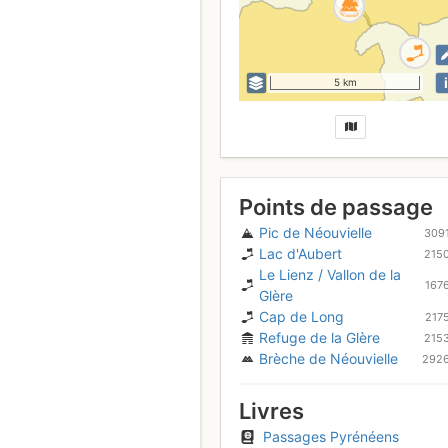
i
5 km
Points de passage
Pic de Néouvielle
309
Lac d'Aubert
215
Le Lienz / Vallon de la
167
Glère
Cap de Long
217
Refuge de la Glère
215
Brèche de Néouvielle
292
Livres
Passages Pyrénéens