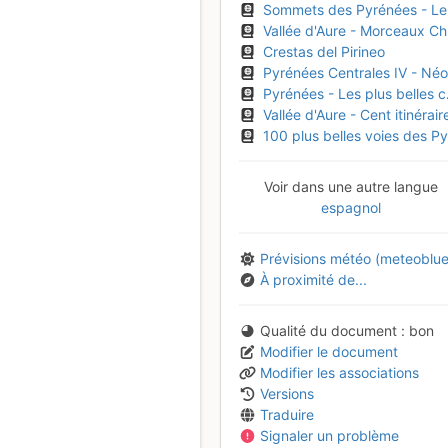
Sommets des Pyrénées - Les plus belles courses de F à D
Vallée d'Aure - Morceaux Choisis - Cent itinéraires d'escalade
Crestas del Pirineo
Pyrénées Centrales IV - Néouvielle, Pic Long, Estaubé, Troumouse, Barroude
Pyrénées - Les plus belles courses
Vallée d'Aure - Cent itinéraires d'escalade - Morceaux choisi
100 plus belles voies des Pyrénées Occidentales, voies d'escalade de AD à TD / de IV à 6b
Voir dans une autre langue
espagnol
Prévisions météo (meteoblue
À proximité de...
Qualité du document
bon
Modifier le document
Modifier les associations
Versions
Traduire
Signaler un problème