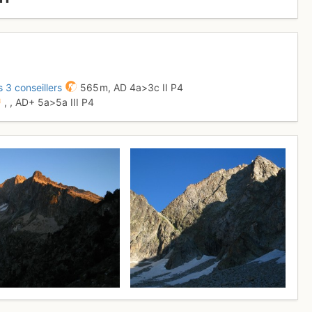
 3 conseillers
565 m,
AD
4a
>3c
II
P4
,
,
AD+
5a
>5a
III
P4