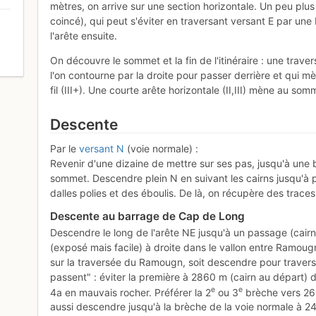
mètres, on arrive sur une section horizontale. Un peu plus 
coincé), qui peut s'éviter en traversant versant E par une 
l'arête ensuite.
0
On découvre le sommet et la fin de l'itinéraire : une tra
l'on contourne par la droite pour passer derrière et qui m
fil (III+). Une courte arête horizontale (II,III) mène au som
Descente
Par le
versant N
(voie normale) :
Revenir d'une dizaine de mettre sur ses pas, jusqu'à une 
sommet. Descendre plein N en suivant les cairns jusqu'à 
dalles polies et des éboulis. De là, on récupère des traces
Descente au barrage de Cap de Long
Descendre le long de l'arête NE jusqu'à un passage (cai
(exposé mais facile) à droite dans le vallon entre Ramougn
sur la traversée du Ramougn, soit descendre pour traverse
passent" : éviter la première à 2860 m (cairn au départ)
e
e
4a en mauvais rocher. Préférer la 2
ou 3
brèche vers 26
aussi descendre jusqu'à la brèche de la voie normale à 24