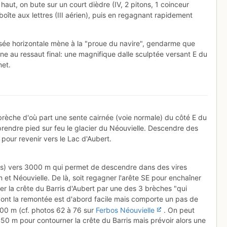
haut, on bute sur un court dièdre (IV, 2 pitons, 1 coinceur
boîte aux lettres (III aérien), puis en regagnant rapidement
versée horizontale mène à la "proue du navire", gendarme que
ène au ressaut final: une magnifique dalle sculptée versant E du
met.
brèche d'où part une sente cairnée (voie normale) du côté E du
prendre pied sur feu le glacier du Néouvielle. Descendre des
 pour revenir vers le Lac d'Aubert.
rns) vers 3000 m qui permet de descendre dans des vires
 et Néouvielle. De là, soit regagner l'arête SE pour enchaîner
r la crête du Barris d'Aubert par une des 3 brèches "qui
 dont la remontée est d'abord facile mais comporte un pas de
00 m (cf. photos 62 à 76 sur
Ferbos Néouvielle
. On peut
50 m pour contourner la crête du Barris mais prévoir alors une