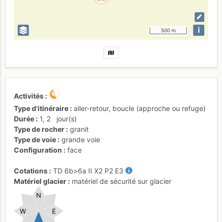
i
500 m
Activités
Type d'itinéraire
aller-retour
,
boucle (approche ou refuge)
Durée
1
,
2
jour(s)
Type de rocher
granit
Type de voie
grande voie
Configuration
face
Cotations
TD
6b
>6a
II
X2
P2
E3
Matériel glacier
matériel de sécurité sur glacier
N
W
E