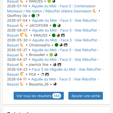
Baquet
• KRAUSS •
2026-07-14 •
Aiguille du Midi - Face S : Combinaison
Mazeaud / Ma dalton / Rébuffat /dièdre Desmaison
•
Geoffrey Ge •
2026-07-04 •
Aiguille du Midi - Face S : Voie Rébuffat -
Baquet
• JACOPO88 •
2026-06-07 •
Aiguille du Midi - Face S : Voie Rébuffat -
Baquet
• KRAUSS •
2026-05-30 •
Aiguille du Midi - Face S : Voie Rébuffat -
Baquet
• ChristmasFlo •
2026-05-27 •
Aiguille du Midi - Face S : Voie Rébuffat -
Baquet
• Brossollet •
2026-04-27 •
Aiguille du Midi - Face S : Voie Rébuffat -
Baquet
• pierrick fine •
2026-04-23 •
Face S de l'Aiguille du Midi : Voie Rébuffat -
Baquet
• PDA •
2026-04-11 •
Aiguille du Midi - Face S : Voie Rébuffat -
Baquet
• Biquette_36 •
Voir tous les résultats
188
Ajouter une sortie