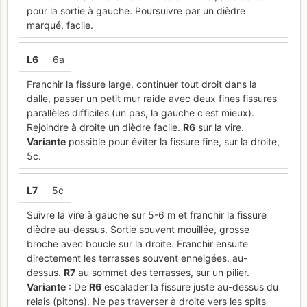
pour la sortie à gauche. Poursuivre par un dièdre
marqué, facile.
L
6
6a
Franchir la fissure large, continuer tout droit dans la
dalle, passer un petit mur raide avec deux fines fissures
parallèles difficiles (un pas, la gauche c'est mieux).
Rejoindre à droite un dièdre facile.
R
6
sur la vire.
Variante
possible pour éviter la fissure fine, sur la droite,
5c.
L
7
5c
Suivre la vire à gauche sur 5-6 m et franchir la fissure
dièdre au-dessus. Sortie souvent mouillée, grosse
broche avec boucle sur la droite. Franchir ensuite
directement les terrasses souvent enneigées, au-
dessus.
R
7
au sommet des terrasses, sur un pilier.
Variante
: De
R
6
escalader la fissure juste au-dessus du
relais (pitons). Ne pas traverser à droite vers les spits