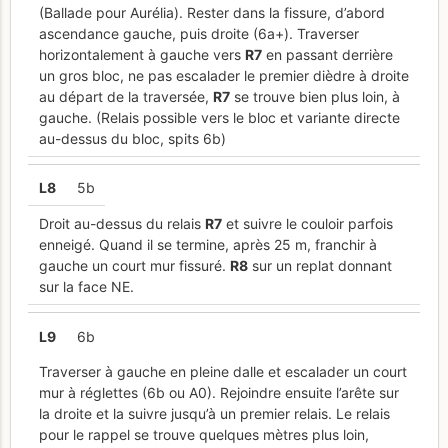
(Ballade pour Aurélia). Rester dans la fissure, d’abord
ascendance gauche, puis droite (6a+). Traverser
horizontalement à gauche vers
R
7
en passant derrière
un gros bloc, ne pas escalader le premier dièdre à droite
au départ de la traversée,
R
7
se trouve bien plus loin, à
gauche. (Relais possible vers le bloc et variante directe
au-dessus du bloc, spits 6b)
L
8
5b
Droit au-dessus du relais
R
7
et suivre le couloir parfois
enneigé. Quand il se termine, après 25 m, franchir à
gauche un court mur fissuré.
R
8
sur un replat donnant
sur la face NE.
L
9
6b
Traverser à gauche en pleine dalle et escalader un court
mur à réglettes (6b ou A0). Rejoindre ensuite l’arête sur
la droite et la suivre jusqu’à un premier relais. Le relais
pour le rappel se trouve quelques mètres plus loin,