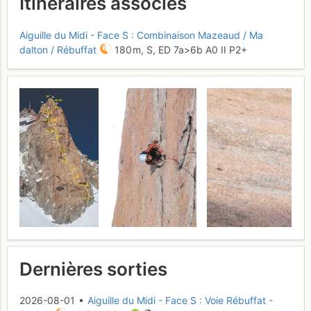
Itinéraires associés
Aiguille du Midi - Face S : Combinaison Mazeaud / Ma
dalton / Rébuffat
180 m,
S,
ED
7a
>6b
A0
II
P2+
Dernières sorties
2026-08-01 •
Aiguille du Midi - Face S : Voie Rébuffat -