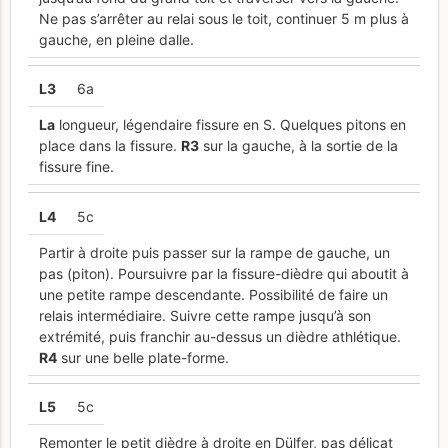
Ne pas s’arrêter au relai sous le toit, continuer 5 m plus à
gauche, en pleine dalle.
L
3
6a
La
longueur, légendaire fissure en S. Quelques pitons en
place dans la fissure.
R
3
sur la gauche, à la sortie de la
fissure fine.
L
4
5c
Partir à droite puis passer sur la rampe de gauche, un
pas (piton). Poursuivre par la fissure-dièdre qui aboutit à
une petite rampe descendante. Possibilité de faire un
relais intermédiaire. Suivre cette rampe jusqu’à son
extrémité, puis franchir au-dessus un dièdre athlétique.
R
4
sur une belle plate-forme.
L
5
5c
Remonter le petit dièdre à droite en Dülfer, pas délicat