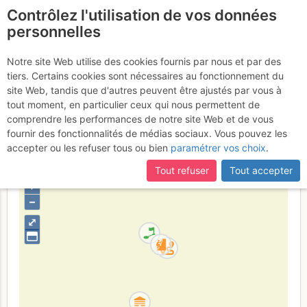
Contrôlez l'utilisation de vos données
fr
personnelles
Aiguille du Midi -
Notre site Web utilise des cookies fournis par nous et par des
tiers. Certains cookies sont nécessaires au fonctionnement du
Face S : Voie Rébuffat -
site Web, tandis que d'autres peuvent être ajustés par vous à
Baquet
tout moment, en particulier ceux qui nous permettent de
comprendre les performances de notre site Web et de vous
fournir des fonctionnalités de médias sociaux. Vous pouvez les
accepter ou les refuser tous ou bien
paramétrer vos choix
.
France
Haute-Savoie
Mont-Blanc
Tout refuser
Tout accepter
+
–
⤢