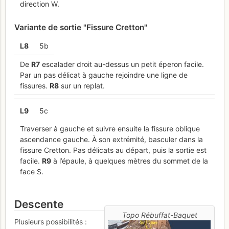
direction W.
Variante de sortie "Fissure Cretton"
L
8
5b
De
R
7
escalader droit au-dessus un petit éperon facile.
Par un pas délicat à gauche rejoindre une ligne de
fissures.
R
8
sur un replat.
L
9
5c
Traverser à gauche et suivre ensuite la fissure oblique
ascendance gauche. À son extrémité, basculer dans la
fissure Cretton. Pas délicats au départ, puis la sortie est
facile.
R
9
à l’épaule, à quelques mètres du sommet de la
face S.
Descente
Topo Rébuffat-Baquet
Plusieurs possibilités :