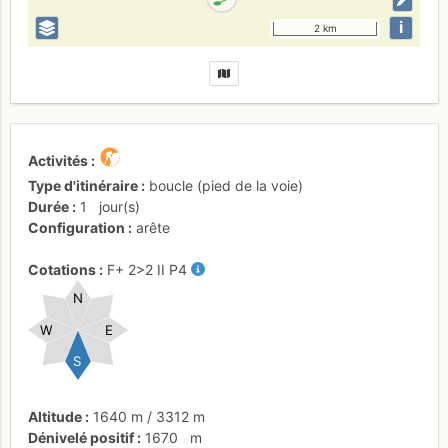
i
2 km
Activités
Type d'itinéraire
boucle (pied de la voie)
Durée
1
jour(s)
Configuration
arête
Cotations
F+
2
>2
II
P4
N
W
E
S
Altitude
1640 m
/
3312 m
Dénivelé positif
1670
m