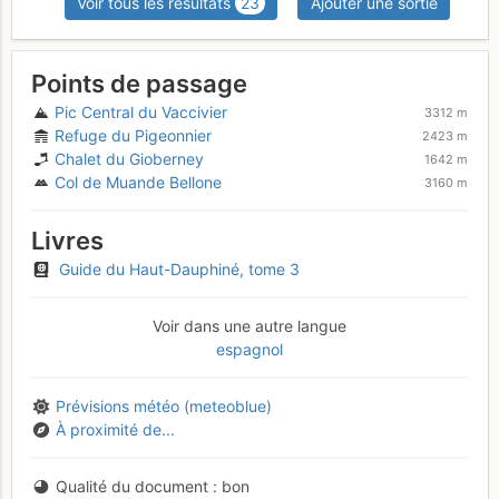
Voir tous les résultats
23
Ajouter une sortie
Points de passage
Pic Central du Vaccivier
3312 m
Refuge du Pigeonnier
2423 m
Chalet du Gioberney
1642 m
Col de Muande Bellone
3160 m
Livres
Guide du Haut-Dauphiné, tome 3
Voir dans une autre langue
espagnol
Prévisions météo (meteoblue)
À proximité de...
Qualité du document
bon