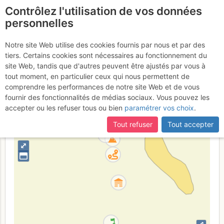
Contrôlez l'utilisation de vos données
fr
personnelles
Pic Central du
Notre site Web utilise des cookies fournis par nous et par des
tiers. Certains cookies sont nécessaires au fonctionnement du
Vaccivier : Crête de l'Orient
site Web, tandis que d'autres peuvent être ajustés par vous à
tout moment, en particulier ceux qui nous permettent de
comprendre les performances de notre site Web et de vous
fournir des fonctionnalités de médias sociaux. Vous pouvez les
France
Hautes-Alpes
Écrins
accepter ou les refuser tous ou bien
paramétrer vos choix
.
+
Tout refuser
Tout accepter
–
⤢