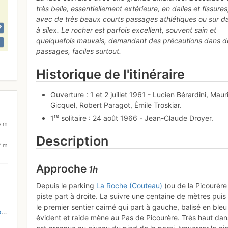
très belle, essentiellement extérieure, en dalles et fissures
avec de très beaux courts passages athlétiques ou sur da
à silex. Le rocher est parfois excellent, souvent sain et
quelquefois mauvais, demandant des précautions dans d
passages, faciles surtout.
Historique de l'itinéraire
Ouverture : 1 et 2 juillet 1961 - Lucien Bérardini, Maur
Gicquel, Robert Paragot, Émile Troskiar.
re
1
solitaire : 24 août 1966 - Jean-Claude Droyer.
5 m
Description
2 m
Approche
1h
Depuis le parking
La Roche (Couteau)
(ou de la Picourère
piste part à droite. La suivre une centaine de mètres puis
le premier sentier cairné qui part à gauche, balisé en bleu
s
évident et raide mène au Pas de Picourère. Très haut dans 