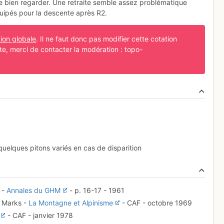
ême bien regarder. Une retraite semble assez problématique
quipés pour la descente après R2.
tion globale
. Il ne faut donc pas modifier cette cotation
cte, merci de contacter la modération : topo-
quelques pitons variés en cas de disparition
t -
Annales du GHM
- p. 16-17 - 1961
e Marks -
La Montagne et Alpinisme
- CAF - octobre 1969
- CAF - janvier 1978