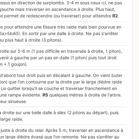
ssus en direction de surplombs. 3-4 m sous ceux-ci, ne pas
à gauche mais traverser en ascendance à droite. Plus haut,
e permet de redescendre (ou traverser) pour atteindre
R
2
.
e pour atteindre une fissure très raide mais bien pourvue en
6a>5bA0). En sortir par une dalle à droite. Ne pas s'arrêter
u plus haut à droite (3 pitons).
ite sur 5-6 m (1 pas difficile en traversée à droite, 1 piton),
evenir à gauche par un pas en dalle (1 piton) puis tout droit
n + 1 goujon).
d'abord tout droit puis en décalant à gauche. On vient buter
on) que l'on contourne par la droite par le large dièdre raide
. Le quitter lorsqu'il se couche et traverser franchement en
 une rampe évidente.
R
5
quelques mètres à droite de l'arbre.
ueur sinueuse.
à droite sur une belle dalle à silex (2 pitons au départ), puis
 large raide.
 juste à droite du relai. Après 5 m, traverser en ascendance à
un large dièdre évasé que l'on remonte. Ne pas s’arrêter au