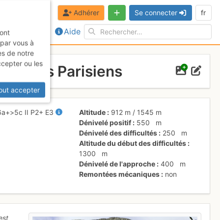
Adhérer
Se connecter
fr
Aide
sont
 par vous à
es de notre
ccepter ou les
Voie des Parisiens
out accepter
6a+
>5c
II
P2+
E3
Altitude
912 m
/
1545 m
Dénivelé positif
550
m
Dénivelé des difficultés
250
m
Altitude du début des difficultés
1300
m
Dénivelé de l'approche
400
m
Remontées mécaniques
non
est