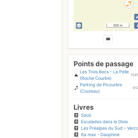
i
500 m
Points de passage
Les Trois Becs - La Pelle
154
(Roche Courbe)
Parking de Picourère
91
(Couteau)
Livres
Saoû
Escalades dans le Diois
Les Préalpes du Sud – Vercors – Verdon – Devoluy - Les 100 plus belles courses et randonnée
6a max - Dauphiné