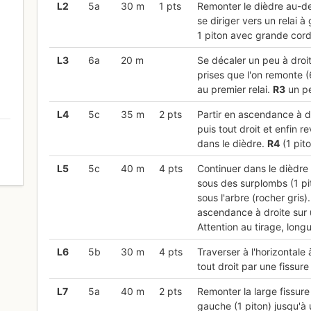
L
2
5a
30 m
1 pts
Remonter le dièdre au-de
se diriger vers un relai 
1 piton avec grande cord
L
3
6a
20 m
Se décaler un peu à droit
prises que l'on remonte (
au premier relai.
R
3
un pe
L
4
5c
35 m
2 pts
Partir en ascendance à dro
puis tout droit et enfin r
dans le dièdre.
R
4
(1 pito
0
L
5
5c
40 m
4 pts
Continuer dans le dièdre 
sous des surplombs (1 pit
sous l'arbre (rocher gris)
ascendance à droite sur
Attention au tirage, long
L
6
5b
30 m
4 pts
Traverser à l'horizontale 
tout droit par une fissure
L
7
5a
40 m
2 pts
Remonter la large fissure
gauche (1 piton) jusqu'à 