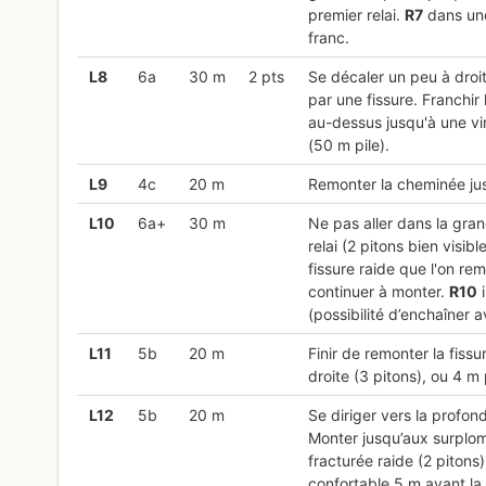
premier relai.
R
7
dans une 
franc.
L
8
6a
30 m
2 pts
Se décaler un peu à droi
par une fissure. Franchir
au-dessus jusqu'à une vi
(50 m pile).
L
9
4c
20 m
Remonter la cheminée jus
L
10
6a+
30 m
Ne pas aller dans la gran
relai (2 pitons bien visib
fissure raide que l'on r
continuer à monter.
R
10
i
(possibilité d’enchaîner a
L
11
5b
20 m
Finir de remonter la fiss
droite (3 pitons), ou 4 m 
L
12
5b
20 m
Se diriger vers la profo
Monter jusqu’aux surplom
fracturée raide (2 piton
confortable 5 m avant la s