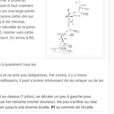
rrier à droite en
cle (il faut vraiment
tes sur une large pente
suivre cette vire sur
 à dix minutes.
 décollée de la paroi.
R0, monter vers cette
paroi. On arrive à R0,
n à quasiment tous les
 et ne sont pas obligatoires. Par contre, il y a moins
illissants, il peut s'avérer intéressant de les retaper ou de les
oit au-dessus (1 piton), se décaler un peu à gauche pour
que l'on remonte (rocher douteux). Ne pas s'arrêter au relai
uer jusqu'à une énorme écaille.
R
1
au sommet de l'écaille.