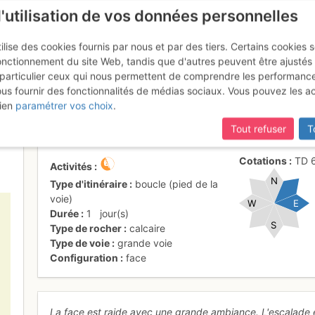
l'utilisation de vos données personnelles
ilise des cookies fournis par nous et par des tiers. Certains cookies 
onctionnement du site Web, tandis que d'autres peuvent être ajustés
particulier ceux qui nous permettent de comprendre les performanc
ous fournir des fonctionnalités de médias sociaux. Vous pouvez les a
cs - La Pelle (Roche Courbe) : 
ien
paramétrer vos choix
.
Tout refuser
T
Cotations
TD
Activités
N
Type d'itinéraire
boucle (pied de la
voie)
W
E
Durée
1
jour(s)
S
Type de rocher
calcaire
Type de voie
grande voie
Configuration
face
La face est raide avec une grande ambiance. L'escalade 