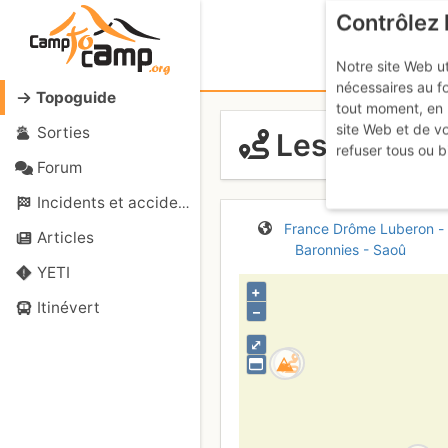
Contrôlez 
Notre site Web ut
nécessaires au f
Topoguide
tout moment, en 
site Web et de v
Sorties
Les Trois Be
refuser tous ou b
Forum
Incidents et accidents
France
Drôme
Luberon -
Articles
Baronnies - Saoû
YETI
+
Itinévert
–
⤢