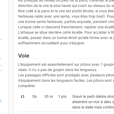
est presque au niveau du pied de la paroi, traverser le pie
direction de la vire la plus haute qui court au-dessus du so
être collé à la paroi et la vire est plutôt étroite, si vous ê
herbeuse raide avec une sente, vous êtes trop bas!). Pour
e
une bonne sente herbeuse, parfois exposée, pendant cinq
Lorsque celle-ci descend franchement, repérer une écaille
L'attaque se situe derrière cette écaille. Pour accéder à 
écaille, passer dans un tunnel étroit qu'elle forme avec la 
suffisamment accueillant pour s'équiper.
Voie
s
L'équipement est essentiellement sur pitons avec 1 goujo
relais. Il n'y a pas de goujon dans les longueurs.
Les passages difficiles sont protégés avec plusieurs pitons
d’équipement dans les longueurs faciles. Les pitons sont vie
compléter.
L
1
5b
35 m
1 pts
Gravir le petit dièdre dr
)
atteindre un mur à silex 
dans la dalle mais contin