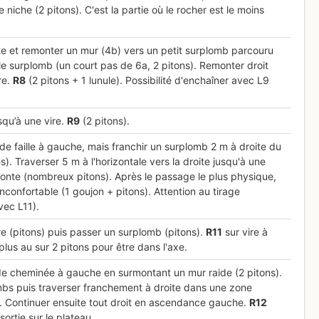
niche (2 pitons). C'est la partie où le rocher est le moins
te et remonter un mur (4b) vers un petit surplomb parcouru
 le surplomb (un court pas de 6a, 2 pitons). Remonter droit
re.
R
8
(2 pitons + 1 lunule). Possibilité d'enchaîner avec L9
qu’à une vire.
R
9
(2 pitons).
de faille à gauche, mais franchir un surplomb 2 m à droite du
les). Traverser 5 m à l'horizontale vers la droite jusqu'à une
emonte (nombreux pitons). Après le passage le plus physique,
nconfortable (1 goujon + pitons). Attention au tirage
vec L11).
ure (pitons) puis passer un surplomb (pitons).
R
11
sur vire à
plus au sur 2 pitons pour être dans l'axe.
nde cheminée à gauche en surmontant un mur raide (2 pitons).
bs puis traverser franchement à droite dans une zone
s). Continuer ensuite tout droit en ascendance gauche.
R
12
ortie sur le plateau.