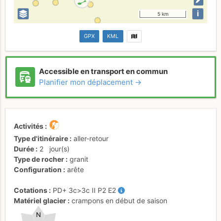
i
5 km
GPX
KML
Accessible en transport en commun
Planifier mon déplacement →
Activités
Type d'itinéraire
aller-retour
Durée
2
jour(s)
Type de rocher
granit
Configuration
arête
Cotations
PD+
3c
>3c
II
P2
E2
Matériel glacier
crampons en début de saison
N