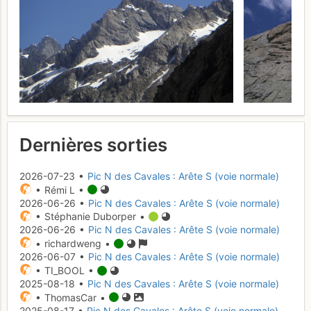
Dernières sorties
2026-07-23 •
Pic N des Cavales : Arête S (voie normale)
• Rémi L •
2026-06-26 •
Pic N des Cavales : Arête S (voie normale)
• Stéphanie Duborper •
2026-06-26 •
Pic N des Cavales : Arête S (voie normale)
• richardweng •
2026-06-07 •
Pic N des Cavales : Arête S (voie normale)
• TI_BOOL •
2025-08-18 •
Pic N des Cavales : Arête S (voie normale)
• ThomasCar •
2025-08-17 •
Pic N des Cavales : Arête S (voie normale)