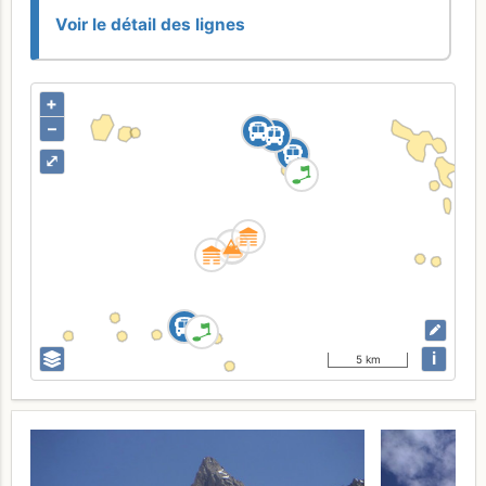
Voir le détail des lignes
+
–
⤢
i
5 km