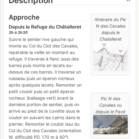
Description
Approche
Itinéraire du Pic
N des Cavales
Depuis le Refuge du Châtelleret
depuis le
3h à 3h30
Chatelleret
Suivre le sentier rive gauche qui
monte au Col du Clot des Cavales,
repérable la veille en montant au
refuge. Il traverse à flanc sous des
barres puis monte en lacets au-
dessus de ces barres. Il traverse un
ruisseau puis un éperon rocheux
après quelques lacets. Remonter un
petit couloir puis un petit éperon
rocheux (balisage vert) avant la
Pic N des
dernière portion de sentier, puis on
Cavales vu
arrive au pied de la cuvette sous le
depuis le Pavé
couloir en suivant les cairns dans le
pierrier. Remonter le couloir issu du
Col du Clot des Cavales (orientation
W, difficulté PD, 170 m à 40°),