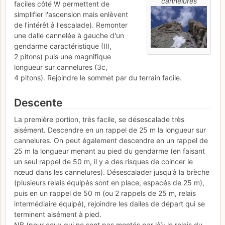
cannelures
faciles côté W permettent de
simplifier l'ascension mais enlèvent
de l'intérêt à l'escalade). Remonter
une dalle cannelée à gauche d'un
gendarme caractéristique (III,
2 pitons) puis une magnifique
longueur sur cannelures (3c,
4 pitons). Rejoindre le sommet par du terrain facile.
Descente
La première portion, très facile, se désescalade très
aisément. Descendre en un rappel de 25 m la longueur sur
cannelures. On peut également descendre en un rappel de
25 m la longueur menant au pied du gendarme (en faisant
un seul rappel de 50 m, il y a des risques de coincer le
nœud dans les cannelures). Désescalader jusqu'à la brèche
(plusieurs relais équipés sont en place, espacés de 25 m),
puis en un rappel de 50 m (ou 2 rappels de 25 m, relais
intermédiaire équipé), rejoindre les dalles de départ qui se
terminent aisément à pied.
NB (pour ceux qui ne sont pas montés par là): le relais du