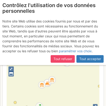
Contrôlez l'utilisation de vos données
fr
personnelles
Pic N des Cavales :
Notre site Web utilise des cookies fournis par nous et par des
tiers. Certains cookies sont nécessaires au fonctionnement du
Arête S (voie normale)
site Web, tandis que d'autres peuvent être ajustés par vous à
tout moment, en particulier ceux qui nous permettent de
comprendre les performances de notre site Web et de vous
fournir des fonctionnalités de médias sociaux. Vous pouvez les
France
Isère
Écrins
accepter ou les refuser tous ou bien
paramétrer vos choix
.
+
Tout refuser
Tout accepter
–
⤢