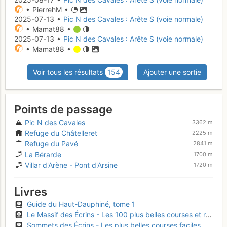
• PierrehM •
2025-07-13 •
Pic N des Cavales : Arête S (voie normale)
• Mamat88 •
2025-07-13 •
Pic N des Cavales : Arête S (voie normale)
• Mamat88 •
Voir tous les résultats
154
Ajouter une sortie
Points de passage
Pic N des Cavales
3362 m
Refuge du Châtelleret
2225 m
Refuge du Pavé
2841 m
La Bérarde
1700 m
Villar d'Arène - Pont d'Arsine
1720 m
Livres
Guide du Haut-Dauphiné, tome 1
Le Massif des Écrins - Les 100 plus belles courses et randonnées
Sommets des Écrins - Les plus belles courses faciles