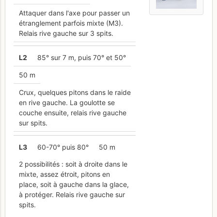
Attaquer dans l'axe pour passer un
étranglement parfois mixte (M3).
Relais rive gauche sur 3 spits.
L
2
85° sur 7 m, puis 70° et 50°
50 m
Crux, quelques pitons dans le raide
en rive gauche. La goulotte se
couche ensuite, relais rive gauche
sur spits.
L
3
60-70° puis 80°
50 m
2 possibilités : soit à droite dans le
mixte, assez étroit, pitons en
place, soit à gauche dans la glace,
à protéger. Relais rive gauche sur
spits.