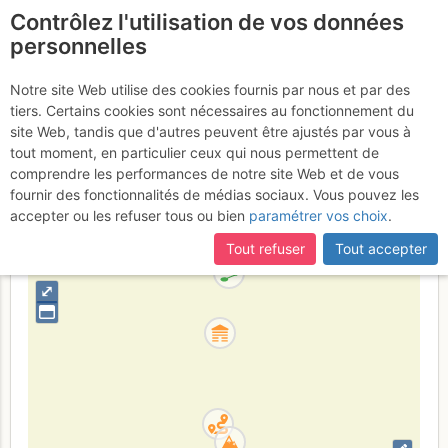
Contrôlez l'utilisation de vos données
fr
personnelles
Suite à une récente et importante mise à jour du site,
si
Triangle du Tacul :
certaines pages ne sont plus accessibles, manquantes ou
Notre site Web utilise des cookies fournis par nous et par des
incomplètes, déconnectez-vous puis reconnectez-vous à votre
tiers. Certains cookies sont nécessaires au fonctionnement du
Goulotte Chéré
compte sur le site.
site Web, tandis que d'autres peuvent être ajustés par vous à
tout moment, en particulier ceux qui nous permettent de
comprendre les performances de notre site Web et de vous
fournir des fonctionnalités de médias sociaux. Vous pouvez les
France
Haute-Savoie
Mont-Blanc
accepter ou les refuser tous ou bien
paramétrer vos choix
.
+
Tout refuser
Tout accepter
–
⤢