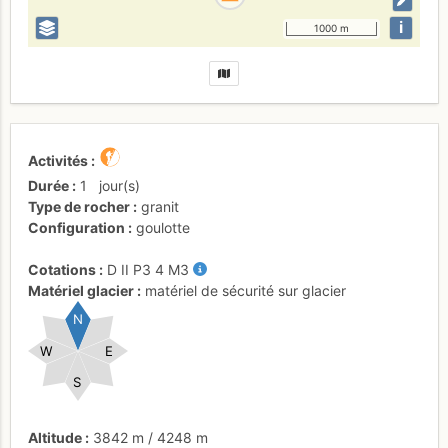
i
1000 m
Activités
Durée
1
jour(s)
Type de rocher
granit
Configuration
goulotte
Cotations
D
II
P3
4
M3
Matériel glacier
matériel de sécurité sur glacier
N
W
E
S
Altitude
3842 m
/
4248 m