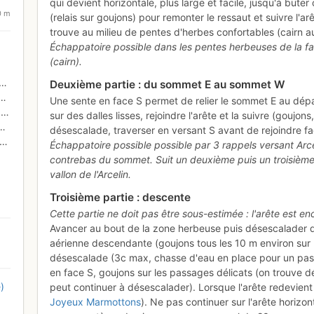
qui devient horizontale, plus large et facile, jusqu'à bute
0 m
(relais sur goujons) pour remonter le ressaut et suivre l'
trouve au milieu de pentes d'herbes confortables (cairn 
Échappatoire possible dans les pentes herbeuses de la fa
(cairn).
Deuxième partie : du sommet E au sommet W
Une sente en face S permet de relier le sommet E au dépar
s
sur des dalles lisses, rejoindre l'arête et la suivre (goujo
désescalade, traverser en versant S avant de rejoindre fac
Échappatoire possible possible par 3 rappels versant Arc
contrebas du sommet. Suit un deuxième puis un troisième (1
vallon de l'Arcelin.
Troisième partie : descente
Cette partie ne doit pas être sous-estimée : l'arête est 
Avancer au bout de la zone herbeuse puis désescalader que
aérienne descendante (goujons tous les 10 m environ sur l
désescalade (3c max, chasse d'eau en place pour un pas).
en face S, goujons sur les passages délicats (on trouve 
)
peut continuer à désescalader). Lorsque l'arête redevient h
Joyeux Marmottons
). Ne pas continuer sur l'arête horizo