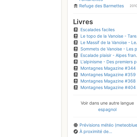
Refuge des Barmettes
201
Livres
Escalades faciles
Le topo de la Vanoise - Tarentaise - Beaufortain
Le Massif de la Vanoise - Les 100 plus belles courses et randonnées
Sommets de Vanoise - Les plus belles courses facile
Escalade plaisir - Alpes françaises du Nord
L'alpinisme - Des premiers pas aux grandes ascensions
Montagnes Magazine #344
Montagnes Magazine #359
Montagnes Magazine #368
Montagnes Magazine #404
Voir dans une autre langue
espagnol
Prévisions météo (meteoblue
À proximité de...