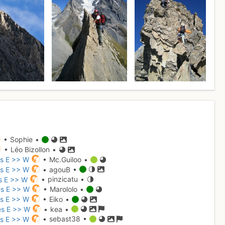
• Sophie •
• Léo Bizollon •
es E >> W
• Mc.Guiloo •
es E >> W
• agouB •
es E >> W
• pinzicatu •
tes E >> W
• Marololo •
es E >> W
• Eiko •
tes E >> W
• kea •
es E >> W
• sebast38 •