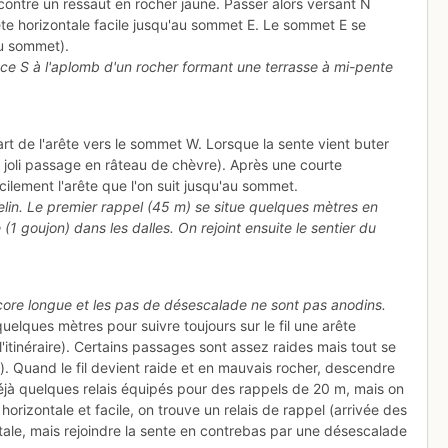
r contre un ressaut en rocher jaune. Passer alors versant N
arête horizontale facile jusqu'au sommet E. Le sommet E se
au sommet).
ce S à l'aplomb d'un rocher formant une terrasse à mi-pente
t de l'arête vers le sommet W. Lorsque la sente vient buter
ns, joli passage en râteau de chèvre). Après une courte
ilement l'arête que l'on suit jusqu'au sommet.
elin. Le premier rappel (45 m) se situe quelques mètres en
 goujon) dans les dalles. On rejoint ensuite le sentier du
encore longue et les pas de désescalade ne sont pas anodins.
lques mètres pour suivre toujours sur le fil une arête
'itinéraire). Certains passages sont assez raides mais tout se
 Quand le fil devient raide et en mauvais rocher, descendre
déjà quelques relais équipés pour des rappels de 20 m, mais on
orizontale et facile, on trouve un relais de rappel (arrivée des
ntale, mais rejoindre la sente en contrebas par une désescalade