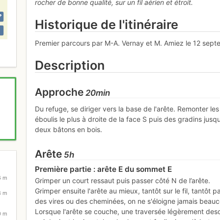
rocher de bonne qualité, sur un fil aérien et étroit.
Historique de l'itinéraire
Premier parcours par M-A. Vernay et M. Amiez le 12 sept
Description
Approche
20min
Du refuge, se diriger vers la base de l'arête. Remonter les
éboulis le plus à droite de la face S puis des gradins jusq
deux bâtons en bois.
Arête
5h
Première partie : arête E du sommet E
6 m
Grimper un court ressaut puis passer côté N de l’arête.
Grimper ensuite l'arête au mieux, tantôt sur le fil, tantôt p
8 m
des vires ou des cheminées, on ne s'éloigne jamais beaucou
Lorsque l'arête se couche, une traversée légèrement desc
0 m