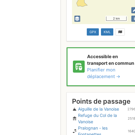
i
2 km
GPX
KML
Accessible en
transport en commun
Planifier mon
déplacement →
Points de passage
Aiguille de la Vanoise
279
Refuge du Col de la
251
Vanoise
Pralognan - les
164
Fontanettes