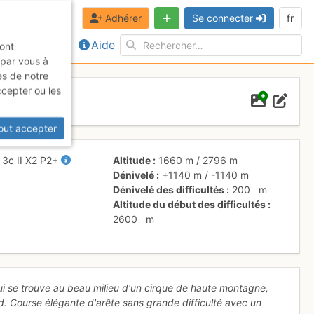
Adhérer
Se connecter
fr
Aide
sont
 par vous à
es de notre
ccepter ou les
out accepter
+
3c
II
X2
P2+
Altitude
1660 m
/
2796 m
Dénivelé
+1140 m
/
-1140 m
Dénivelé des difficultés
200
m
Altitude du début des difficultés
2600
m
 qui se trouve au beau milieu d'un cirque de haute montagne,
. Course élégante d'arête sans grande difficulté avec un