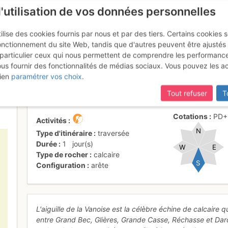
l'utilisation de vos données personnelles
ilise des cookies fournis par nous et par des tiers. Certains cookies 
onctionnement du site Web, tandis que d'autres peuvent être ajustés
particulier ceux qui nous permettent de comprendre les performanc
ous fournir des fonctionnalités de médias sociaux. Vous pouvez les a
W de l'Aiguille de la Vanoise
ien
paramétrer vos choix
.
Tout refuser
T
Cotations
PD
Activités
N
Type d'itinéraire
traversée
Durée
1
jour(s)
W
E
Type de rocher
calcaire
S
Configuration
arête
L'aiguille de la Vanoise est la célèbre échine de calcaire
entre Grand Bec, Glières, Grande Casse, Réchasse et Dard