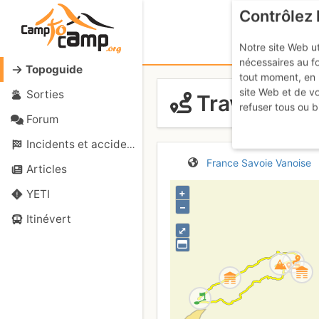
Contrôlez 
Notre site Web ut
nécessaires au f
Topoguide
tout moment, en 
site Web et de v
Sorties
Traversée E/
refuser tous ou b
Forum
Incidents et accidents
France
Savoie
Vanoise
Articles
+
YETI
–
Itinévert
⤢