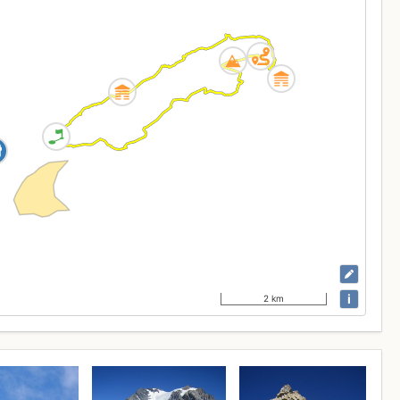
i
2 km