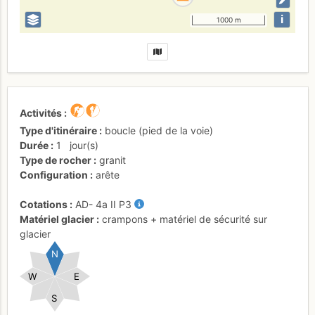
i
1000 m
Activités
Type d'itinéraire
boucle (pied de la voie)
Durée
1
jour(s)
Type de rocher
granit
Configuration
arête
Cotations
AD-
4a
II
P3
Matériel glacier
crampons + matériel de sécurité sur
glacier
N
W
E
S