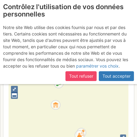
Contrôlez l'utilisation de vos données
fr
personnelles
Pointe Lachenal :
Notre site Web utilise des cookies fournis par nous et par des
tiers. Certains cookies sont nécessaires au fonctionnement du
Traversée
site Web, tandis que d'autres peuvent être ajustés par vous à
tout moment, en particulier ceux qui nous permettent de
comprendre les performances de notre site Web et de vous
fournir des fonctionnalités de médias sociaux. Vous pouvez les
France
Haute-Savoie
Mont-Blanc
accepter ou les refuser tous ou bien
paramétrer vos choix
.
+
Tout refuser
Tout accepter
–
⤢