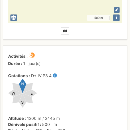
i
500 m
Activités
Durée
1
jour(s)
Cotations
D+
IV
P3
4
N
W
E
S
Altitude
1200 m
/
2445 m
Dénivelé positif
500
m