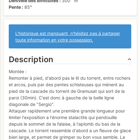
Dénivelé des difficultés
300
m
Pente
85°
L'historique est manquant, n'hésitez pas à partager
toute information en votre possession.
Description
Montée :
Remonter à pied, d'abord pas le lit du torrent, entre rochers
et arcos, puis par des pentes schisteuses qui mènent au
pied de la cascade du torrent de Gramusat qui sort de la
paroi (30min). C'est donc à gauche de la belle ligne
diagonale de "Sergio".
Attaquer rapidement une première grande longueur pour
limiter l'exposition a l'énorme stalactite qui pendouille
depuis le sommet de la falaise, à l'aplomb du bas de la
cascade. Le torrent ressemble d'abord a un fleuve de glace
bien large, et permet de grimper ou bon vous semble. La