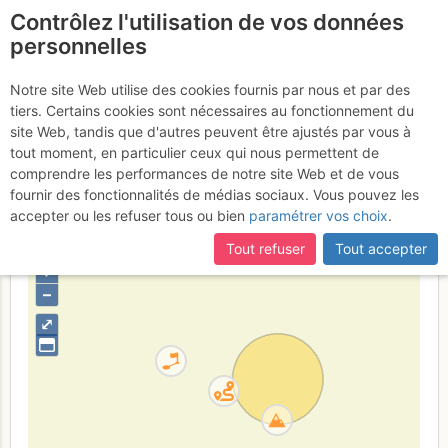
Contrôlez l'utilisation de vos données
fr
personnelles
Freissinières - Tête
Notre site Web utilise des cookies fournis par nous et par des
tiers. Certains cookies sont nécessaires au fonctionnement du
de Gramusat : Torrent de
site Web, tandis que d'autres peuvent être ajustés par vous à
Gramusat
tout moment, en particulier ceux qui nous permettent de
comprendre les performances de notre site Web et de vous
fournir des fonctionnalités de médias sociaux. Vous pouvez les
accepter ou les refuser tous ou bien
paramétrer vos choix
.
France
Hautes-Alpes
Écrins
Tout refuser
Tout accepter
+
–
⤢