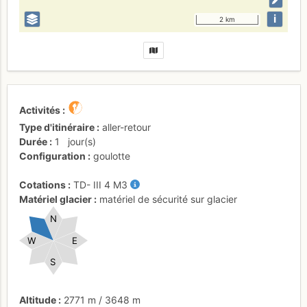
i
2 km
Activités
Type d'itinéraire
aller-retour
Durée
1
jour(s)
Configuration
goulotte
Cotations
TD-
III
4
M3
Matériel glacier
matériel de sécurité sur glacier
N
W
E
S
Altitude
2771 m
/
3648 m