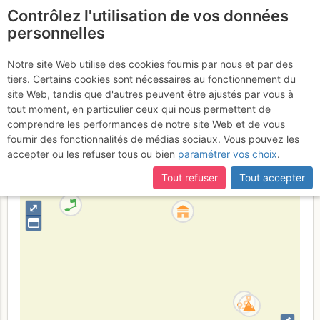
Contrôlez l'utilisation de vos données
fr
personnelles
Pointe du Domino :
Notre site Web utilise des cookies fournis par nous et par des
tiers. Certains cookies sont nécessaires au fonctionnement du
Petit Viking
site Web, tandis que d'autres peuvent être ajustés par vous à
tout moment, en particulier ceux qui nous permettent de
comprendre les performances de notre site Web et de vous
fournir des fonctionnalités de médias sociaux. Vous pouvez les
France
Haute-Savoie
Mont-Blanc
accepter ou les refuser tous ou bien
paramétrer vos choix
.
+
Tout refuser
Tout accepter
–
⤢