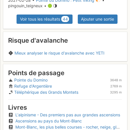
2021-02-28 •
Pointe du Domino : Petit Viking
•
pingouin_teigneux •
Voir tous les résultats
44
Ajouter une sortie
Risque d'avalanche
Mieux analyser le risque d'avalanche avec YETI
Points de passage
Pointe du Domino
3648 m
Refuge d'Argentière
2769 m
Téléphérique des Grands Montets
3295 m
Livres
L'alpinisme - Des premiers pas aux grandes ascensions
Ascensions au pays du Mont-Blanc
Mont-Blanc, les plus belles courses - rocher, neige, glace et mixte