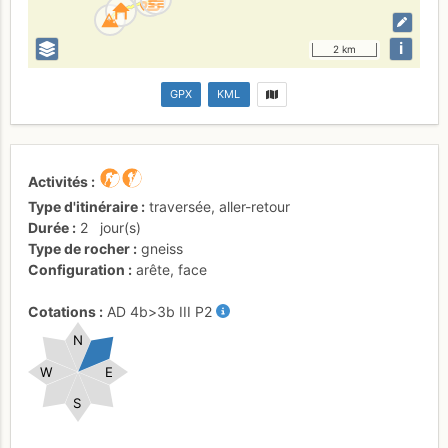
i
2 km
GPX
KML
Activités
Type d'itinéraire
traversée
,
aller-retour
Durée
2
jour(s)
Type de rocher
gneiss
Configuration
arête
,
face
Cotations
AD
4b
>3b
III
P2
N
W
E
S