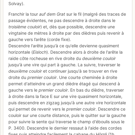
Solvay).
Franchir la tour
auf dem Grat
sur le fil (malgré des traces de
passage évidentes, ne pas descendre à droite dans le
troisième couloir
) et, dès que possible, descendre une
vingtaine de mètres à droite par des dièdres puis revenir à
gauche vers l’arête (corde fixe).
Descendre l'arête jusqu'à ce qu'elle devienne quasiment
horizontale (
Eisloch
). Descendre alors à droite de l'arête la
raide côte rocheuse en rive droite du
deuxième couloir
jusqu'à une vire qui part à gauche. La suivre, traverser le
deuxième couloir
et continuer jusqu'à se trouver en rive
droite du
premier couloir
. Une courte cheminée à droite
permet d'atteindre un grand dièdre étagé qui descend à
gauche vers le
premier couloir
. En bas du dièdre, traverser
à droite dans la face E sur une vire quasiment horizontale,
puis descendre en zigzag jusqu'à une autre vire horizontale
qui permet de revenir vers le
premier couloir
. Descendre ce
couloir sur une courte distance, puis le quitter sur la gauche
pour suivre la sente qui traverse le champ d'éboulis sous le
P. 3400. Descendre le dernier ressaut à l'aide des cordes
fixes puis atteindre facilement la cabane du Hörnli (1h