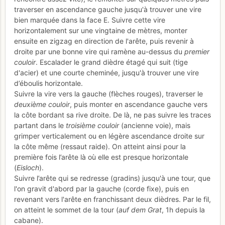
traverser en ascendance gauche jusqu'à trouver une vire
bien marquée dans la face E. Suivre cette vire
horizontalement sur une vingtaine de mètres, monter
ensuite en zigzag en direction de l'arête, puis revenir à
droite par une bonne vire qui ramène au-dessus du
premier
couloir
. Escalader le grand dièdre étagé qui suit (tige
d'acier) et une courte cheminée, jusqu'à trouver une vire
d’éboulis horizontale.
Suivre la vire vers la gauche (flèches rouges), traverser le
deuxième couloir
, puis monter en ascendance gauche vers
la côte bordant sa rive droite. De là, ne pas suivre les traces
partant dans le
troisième couloir
(ancienne voie), mais
grimper verticalement ou en légère ascendance droite sur
la côte même (ressaut raide). On atteint ainsi pour la
première fois l’arête là où elle est presque horizontale
(
Eisloch
).
Suivre l’arête qui se redresse (gradins) jusqu'à une tour, que
l'on gravit d'abord par la gauche (corde fixe), puis en
revenant vers l'arête en franchissant deux dièdres. Par le fil,
on atteint le sommet de la tour (
auf dem Grat
, 1h depuis la
cabane).