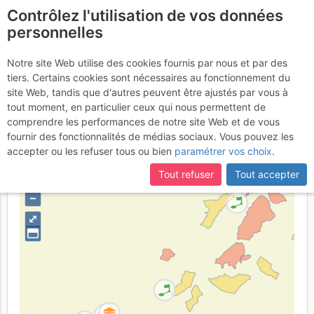
Contrôlez l'utilisation de vos données
fr
personnelles
Suite à une récente et importante mise à jour du site,
si
Cervin : Arête du
certaines pages ne sont plus accessibles, manquantes ou
Notre site Web utilise des cookies fournis par nous et par des
incomplètes, déconnectez-vous puis reconnectez-vous à votre
tiers. Certains cookies sont nécessaires au fonctionnement du
Hörnli
compte sur le site.
site Web, tandis que d'autres peuvent être ajustés par vous à
tout moment, en particulier ceux qui nous permettent de
comprendre les performances de notre site Web et de vous
fournir des fonctionnalités de médias sociaux. Vous pouvez les
Suisse
Italie
Valais
Valais W - Alpes Pennines W
Vallée
accepter ou les refuser tous ou bien
paramétrer vos choix
.
d'Aoste
Tout refuser
Tout accepter
+
–
⤢