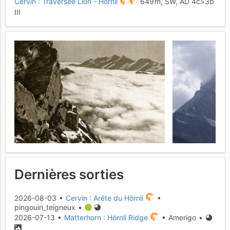
Cervin : Traversée Lion - Hörnli
649 m,
SW,
AD
4c
>3b
III
Dernières sorties
2026-08-03 •
Cervin : Arête du Hörnli
•
pingouin_teigneux •
2026-07-13 •
Matterhorn : Hörnli Ridge
• Amerigo •