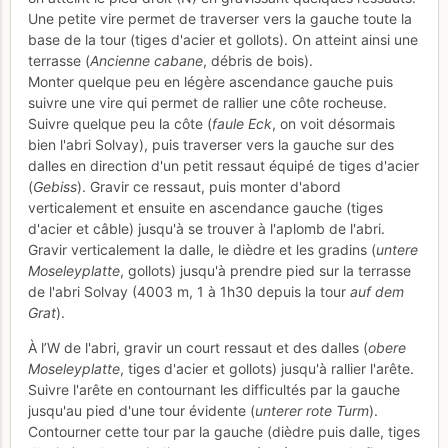
Une petite vire permet de traverser vers la gauche toute la
base de la tour (tiges d'acier et gollots). On atteint ainsi une
terrasse (
Ancienne cabane
, débris de bois).
Monter quelque peu en légère ascendance gauche puis
suivre une vire qui permet de rallier une côte rocheuse.
Suivre quelque peu la côte (
faule Eck
, on voit désormais
bien l'abri Solvay), puis traverser vers la gauche sur des
dalles en direction d'un petit ressaut équipé de tiges d'acier
(
Gebiss
). Gravir ce ressaut, puis monter d'abord
verticalement et ensuite en ascendance gauche (tiges
d'acier et câble) jusqu'à se trouver à l'aplomb de l'abri.
Gravir verticalement la dalle, le dièdre et les gradins (
untere
Moseleyplatte
, gollots) jusqu'à prendre pied sur la terrasse
de l'abri Solvay (4003 m, 1 à 1h30 depuis la tour
auf dem
Grat
).
À l’W de l'abri, gravir un court ressaut et des dalles (
obere
Moseleyplatte
, tiges d'acier et gollots) jusqu'à rallier l'arête.
Suivre l'arête en contournant les difficultés par la gauche
jusqu'au pied d'une tour évidente (
unterer rote Turm
).
Contourner cette tour par la gauche (dièdre puis dalle, tiges