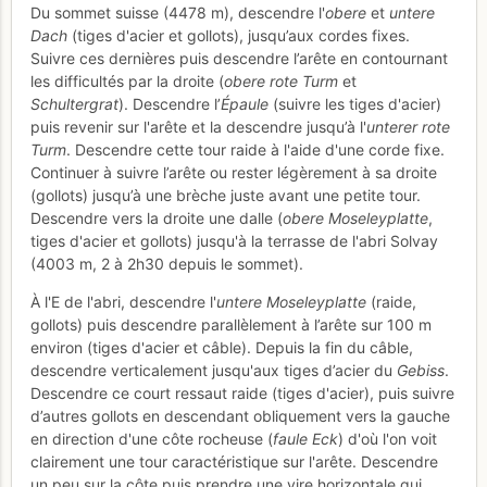
Du sommet suisse (4478 m), descendre l'
obere
et
untere
Dach
(tiges d'acier et gollots), jusqu’aux cordes fixes.
Suivre ces dernières puis descendre l’arête en contournant
les difficultés par la droite (
obere rote Turm
et
Schultergrat
). Descendre l’
Épaule
(suivre les tiges d'acier)
puis revenir sur l'arête et la descendre jusqu’à l'
unterer rote
Turm
. Descendre cette tour raide à l'aide d'une corde fixe.
Continuer à suivre l’arête ou rester légèrement à sa droite
(gollots) jusqu’à une brèche juste avant une petite tour.
Descendre vers la droite une dalle (
obere Moseleyplatte
,
tiges d'acier et gollots) jusqu'à la terrasse de l'abri Solvay
(4003 m, 2 à 2h30 depuis le sommet).
À l'E de l'abri, descendre l'
untere Moseleyplatte
(raide,
gollots) puis descendre parallèlement à l’arête sur 100 m
environ (tiges d'acier et câble). Depuis la fin du câble,
descendre verticalement jusqu'aux tiges d’acier du
Gebiss
.
Descendre ce court ressaut raide (tiges d'acier), puis suivre
d’autres gollots en descendant obliquement vers la gauche
en direction d'une côte rocheuse (
faule Eck
) d'où l'on voit
clairement une tour caractéristique sur l'arête. Descendre
un peu sur la côte puis prendre une vire horizontale qui