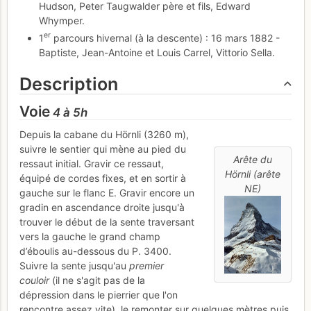
Hudson, Peter Taugwalder père et fils, Edward
Whymper.
er
1
parcours hivernal (à la descente) : 16 mars 1882 -
Baptiste, Jean-Antoine et Louis Carrel, Vittorio Sella.
Description
Voie
4 à 5h
Depuis la cabane du Hörnli (3260 m),
suivre le sentier qui mène au pied du
Arête du
ressaut initial. Gravir ce ressaut,
Hörnli (arête
équipé de cordes fixes, et en sortir à
NE)
gauche sur le flanc E. Gravir encore un
gradin en ascendance droite jusqu'à
trouver le début de la sente traversant
vers la gauche le grand champ
d’éboulis au-dessous du P. 3400.
Suivre la sente jusqu'au
premier
couloir
(il ne s'agit pas de la
dépression dans le pierrier que l'on
rencontre assez vite), le remonter sur quelques mètres puis