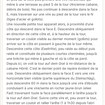
mène à une terrasse au pied S de la tour (
Ancienne cabane
,
débris de bois). Ne pas continuer à descendre dans la face
E, mais traverser sur une vire au pied de la tour vers le N
(tiges d'acier et gollots).
Une nouvelle petite tour apparait alors, à proximité d’une
côte qui descend dans la face E. Descendre obliquement
en direction de cette côte et, à la hauteur de la tour,
traverser un couloir visible au dernier moment (gollots) pour
arriver sur la côte en passant à gauche de la tour même.
Descendre cette côte (
Eseltritte
), peu raide au début puis
raide et constituée de plusieurs courtes cheminées, jusqu’à
une brèche qui mène à gauche et où la côte se perd.
Depuis ici, on voit la tour
auf dem Grat
à mi-distance de la
cabane Hörnli. C'est le dernier point de repère évident de la
voie. Descendre obliquement dans la face E vers une vire
horizontale bien visible (partie supérieure du
Steinschlag
),
puis descendre 60 m dans la face jusqu’à une vire d’éboulis
conduisant à une vire/sente en rocher jaune-brun (
elwe
Fad
) traversant toute la face parallèlement à l’arête jusqu'à
la tour
auf dem Grat
. Suivre cette vire et, peu avant la tour,
traverser un couloir et rallier l'arête (1 à 1h30 depuis l'abri