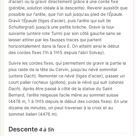
d'acier) ou la gravir directement grâce à une corde fixe
(pénible, solution idéale à la descente). Revenir aussitôt que
possible sur l'arête, que l'on suit jusqu'au pied de l'
Épaule
.
Gravir l'
Épaule
(tiges d'acier), puis l'arête qui suit (le
Schultergrat
) jusqu'à une petite brèche. Gravir la tour
suivante (
untere rote Turm
) par son côté gauche sans se
laisser attirer par les fausses traces qui partent
horizontalement dans la face E. On atteint ainsi le début
des cordes fixes (1h à 1h15 depuis l'abri Solvay).
Suivre les cordes fixes, qui permettent de gravir la partie la
plus raide de la tête du Cervin, jusqu'au névé sommital
(
untere Dach
). Remonter ce névé (tiges d'acier), passer un
court palier rocheux (gollots), puis le névé qui suit (
oberes
Dach
). Après être passé à côté de la statue du Saint
Bernard, l'arête neigeuse facile mène au sommet suisse
(4478 m, 1 à 1h15 depuis le début des cordes fixes). En une
dizaine de minutes, on peut traverser à la croix et au
sommet italien (4476 m).
Descente
4 à 5h