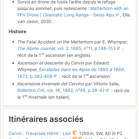
Survol en drone de toute l'arête depuis le refuge
jusqu'au sommet, puis redescente :
Matterhorn with an
FPV Drone | Cinematic Long Range - Swiss Alps
, Ellis
van Jason, 2020.
Histoire
The Fatal Accident on the Matterhorn
par E. Whymper,
o
The Alpine Journal
, vol. 2, 1865, n
11, p.148-153
:
re
récit de la 1
ascension (en anglais).
Ascension et descente du Cervin
par Edward
Whymper,
Escalades dans les Alpes de 1860 à 1869
,
re
1873, p.382-408
: récit de la 1
ascension.
Ascensione invernale del Cervino
par Vittorio Sella,
o
Bollettino CAI
, vol. 16, 1882, n
49, p.38-42
: récit de
re
la 1
hivernale (en italien).
Itinéraires associés
Cervin : Traversée Hörnli - Lion
1200 m,
SW,
AD
III
P2