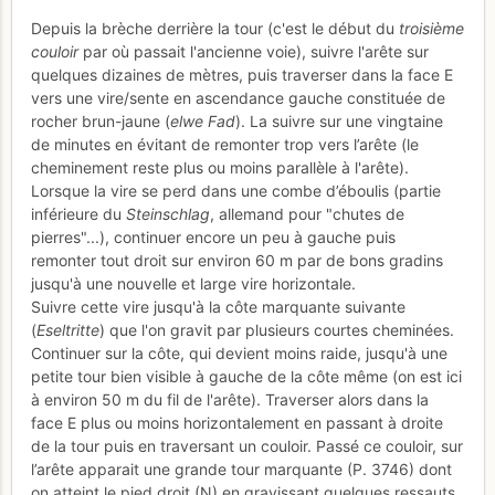
Depuis la brèche derrière la tour (c'est le début du
troisième
couloir
par où passait l'ancienne voie), suivre l'arête sur
quelques dizaines de mètres, puis traverser dans la face E
vers une vire/sente en ascendance gauche constituée de
rocher brun-jaune (
elwe Fad
). La suivre sur une vingtaine
de minutes en évitant de remonter trop vers l’arête (le
cheminement reste plus ou moins parallèle à l'arête).
Lorsque la vire se perd dans une combe d’éboulis (partie
inférieure du
Steinschlag
, allemand pour "chutes de
pierres"...), continuer encore un peu à gauche puis
remonter tout droit sur environ 60 m par de bons gradins
jusqu'à une nouvelle et large vire horizontale.
Suivre cette vire jusqu'à la côte marquante suivante
(
Eseltritte
) que l'on gravit par plusieurs courtes cheminées.
Continuer sur la côte, qui devient moins raide, jusqu'à une
petite tour bien visible à gauche de la côte même (on est ici
à environ 50 m du fil de l'arête). Traverser alors dans la
face E plus ou moins horizontalement en passant à droite
de la tour puis en traversant un couloir. Passé ce couloir, sur
l’arête apparait une grande tour marquante (P. 3746) dont
on atteint le pied droit (N) en gravissant quelques ressauts.